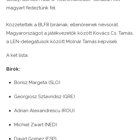
magyart fedeztünk fel.
Közzétették a BLF8 bíráinak, ellenőreinek névsorát.
Magyarországot a játékvezetők között Kovács Cs. Tamás,
a LEN-delegátusok között Molnár Tamás képviseli.
A két lista:
Bírók:
Borisz Margeta (SLO)
Georgiosz Sztavridisz (GRE)
Adrian Alexandrescu (ROU)
Michiel Zwart (NED)
David Gomez (ESP)