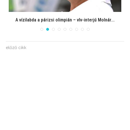
A vízilabda a párizsi olimpián – vlv-interjú Molnár...
előző cikk