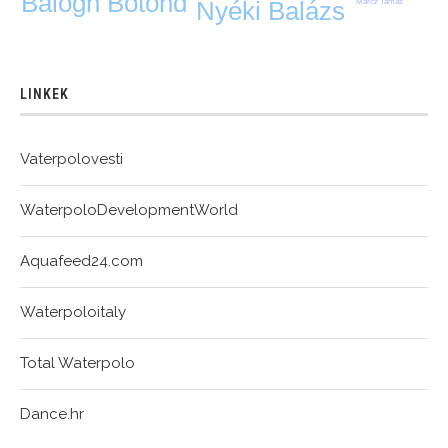
Balogh Botond
Nyéki Balázs
Märcz Tamás
LINKEK
Vaterpolovesti
WaterpoloDevelopmentWorld
Aquafeed24.com
Waterpoloitaly
Total Waterpolo
Dance.hr