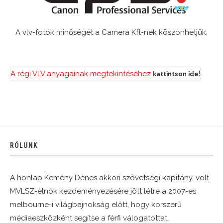
A vlv-fotók minőségét a Camera Kft-nek köszönhetjük.
A régi VLV anyagainak megtekintéséhez
!
kattintson ide
RÓLUNK
A honlap Kemény Dénes akkori szövetségi kapitány, volt
MVLSZ-elnök kezdeményezésére jött létre a 2007-es
melbourne-i világbajnokság előtt, hogy korszerű
médiaeszközként segítse a férfi válogatottat.