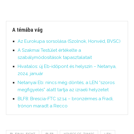
A témába vág
Az Eurokupa sorsolása (Szolnok, Honvéd, BVSC)
A Szakmai Testület értékelte a
szabálymódosítások tapasztalatait
Hivatalos: új Eb-időpont és helyszín – Netanya,
2024. január
Netanyai Eb: nincs még döntés, a LEN “szoros
megfigyelés” alatt tartja az izraeli helyzetet
BLF8: Brescia-FTC 12:14 – bronzérmes a Fradi,
trónon maradt a Recco