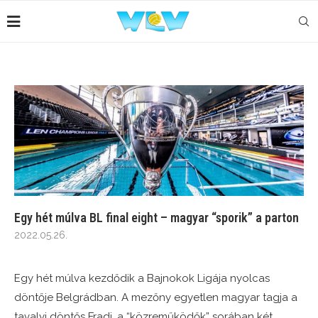
Egy hét múlva BL final eight – magyar “sporik” a parton
2022.05.26.
Egy hét múlva kezdődik a Bajnokok Ligája nyolcas
döntője Belgrádban. A mezőny egyetlen magyar tagja a
tavalyi döntős Fradi, a “közreműködők” sorában két