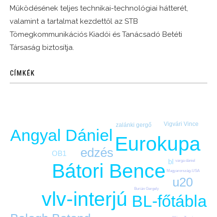
Működésének teljes technikai-technológiai hátterét,
valamint a tartalmat kezdettől az STB
Tömegkommunikációs Kiadói és Tanácsadó Betéti
Társaság biztosítja.
CÍMKÉK
Vigvári Vince
zalánki gergő
Angyal Dániel
Eurokupa
edzés
OB1
bl
varga dániel
Bátori Bence
Magyarország-USA
u20
Burián Gergely
vlv-interjú
BL-főtábla