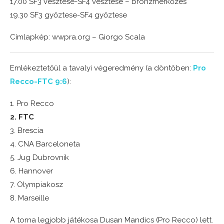
17.00 SF3 vesztese-SF4 vesztese – bronzmérkőzés
19.30 SF3 győztese-SF4 győztese
Címlapkép: wwpra.org – Giorgo Scala
Emlékeztetőül a tavalyi végeredmény (a döntőben:
Pro
Recco-FTC 9:6
):
1. Pro Recco
2. FTC
3. Brescia
4. CNA Barceloneta
5. Jug Dubrovnik
6. Hannover
7. Olympiakosz
8. Marseille
A torna legjobb játékosa Dusan Mandics (Pro Recco) lett.