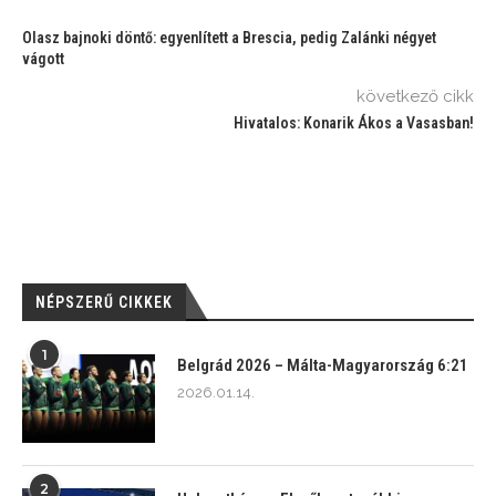
Olasz bajnoki döntő: egyenlített a Brescia, pedig Zalánki négyet
vágott
következő cikk
Hivatalos: Konarik Ákos a Vasasban!
NÉPSZERŰ CIKKEK
1
Belgrád 2026 – Málta-Magyarország 6:21
2026.01.14.
2