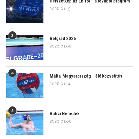
Helyzetkép az Eb-ről – a további program
2026.01.15.
3
Belgrád 2026
2026.01.08.
4
Málta-Magyarország – élő közvetítés
2026.01.14.
5
Batizi Benedek
2026.01.08.