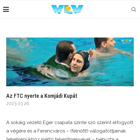
Az FTC nyerte a Komjádi Kupát
2023.03.26.
A sokáig vezető Eger csapata szinte szó szerint elfogyott
a végére és a Ferencváros – (felnőtt!) válogatottjainak
tehetségükhöz méltó teljesítményével – behúzta a