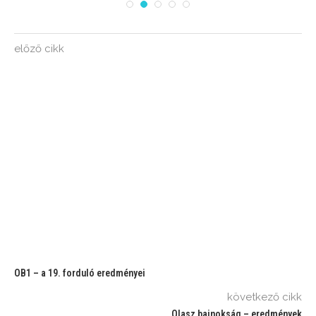
előző cikk
OB1 – a 19. forduló eredményei
következő cikk
Olasz bajnokság – eredmények