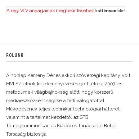
A régi VLV anyagainak megtekintéséhez
!
kattintson ide
RÓLUNK
A honlap Kemény Dénes akkori szövetségi kapitány, volt
MVLSZ-elnök kezdeményezésére jött létre a 2007-es
melbourne-i világbajnokság előtt, hogy korszerű
médiaeszközként segítse a férfi válogatottat.
Működésének teljes technikai-technológiai hátterét,
valamint a tartalmat kezdettől az STB
Tömegkommunikációs Kiadói és Tanácsadó Betéti
Társaság biztosítja.