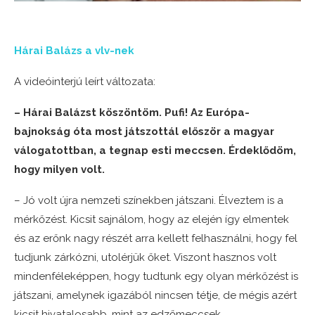
Hárai Balázs a vlv-nek
A videóinterjú leírt változata:
– Hárai Balázst köszöntöm. Pufi! Az Európa-
bajnokság óta most játszottál először a magyar
válogatottban, a tegnap esti meccsen. Érdeklődöm,
hogy milyen volt.
– Jó volt újra nemzeti színekben játszani. Élveztem is a
mérkőzést. Kicsit sajnálom, hogy az elején így elmentek
és az erőnk nagy részét arra kellett felhasználni, hogy fel
tudjunk zárkózni, utolérjük őket. Viszont hasznos volt
mindenféleképpen, hogy tudtunk egy olyan mérkőzést is
játszani, amelynek igazából nincsen tétje, de mégis azért
kicsit hivatalosabb, mint az edzőmeccsek.