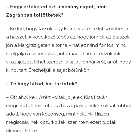
– Hogy értékeled ezt a néhány napot, amit
Zágrábban töltöttetek?
– Kellett, hogy lássuk: egy komoly ellenféllel szemben mi
a helyzet. A következő lépés az, hogy jönnek az olaszok,
jön a Margitszigeten a torna – hát ez mind fontos, mind
szolgálja a felkészülést, információt ad az edzőknek,
visszajelzést lehet szerezni a saját formánkról, arról, hogy
ki hol tart. Érezhetjük a saját bőrünkön.
– Te hogy látod, hol tartotok?
– Ott ahol kell. Azért voltak jó jelek. Kicsit talán
megriasztott minket ez a hazai pálya, nekik sokkal többet
adott, hogy van közönség, mint nekünk. Hiszen
mégiscsak nekik szurkoltak, szerintem ezért tudtak
elmenni 6:1-re.