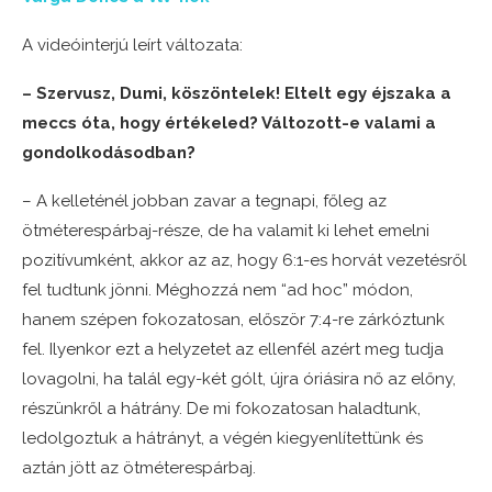
A videóinterjú leírt változata:
– Szervusz, Dumi, köszöntelek! Eltelt egy éjszaka a
meccs óta, hogy értékeled? Változott-e valami a
gondolkodásodban?
– A kelleténél jobban zavar a tegnapi, főleg az
ötméterespárbaj-része, de ha valamit ki lehet emelni
pozitívumként, akkor az az, hogy 6:1-es horvát vezetésről
fel tudtunk jönni. Méghozzá nem “ad hoc” módon,
hanem szépen fokozatosan, először 7:4-re zárkóztunk
fel. Ilyenkor ezt a helyzetet az ellenfél azért meg tudja
lovagolni, ha talál egy-két gólt, újra óriásira nő az előny,
részünkről a hátrány. De mi fokozatosan haladtunk,
ledolgoztuk a hátrányt, a végén kiegyenlítettünk és
aztán jött az ötméterespárbaj.