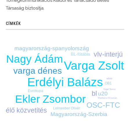
Tömegkommunikációs Kiadói és Tanácsadó Betéti
Társaság biztosítja.
CÍMKÉK
magyarország-spanyolország
vlv-interjú
BL-főtábla
Nagy Ádám
Varga Zsolt
varga dénes
Erdélyi Balázs
edzés
OB1
Vogel Soma
Eurokupa
bl
u20
Ekler Zsombor
Manhercz Krisztián
OSC-FTC
Leinweber Olivér
élő közvetítés
Magyarország-Szerbia