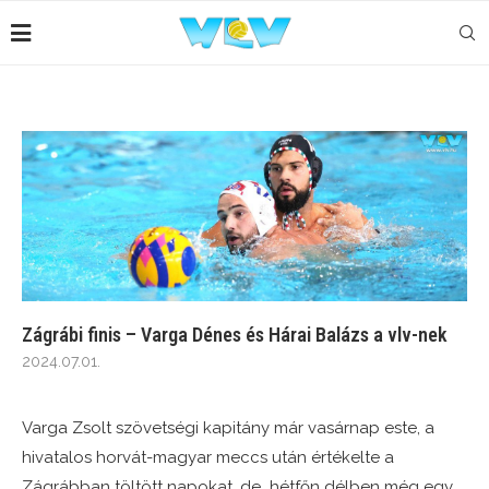
Zágrábi finis – Varga Dénes és Hárai Balázs a vlv-nek
2024.07.01.
Varga Zsolt szövetségi kapitány már vasárnap este, a
hivatalos horvát-magyar meccs után értékelte a
Zágrábban töltött napokat, de hétfőn délben még egy