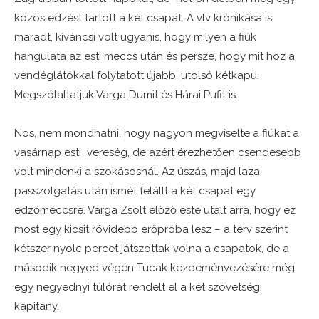
közös edzést tartott a két csapat. A vlv krónikása is
maradt, kíváncsi volt ugyanis, hogy milyen a fiúk
hangulata az esti meccs után és persze, hogy mit hoz a
vendéglátókkal folytatott újabb, utolsó kétkapu.
Megszólaltatjuk Varga Dumit és Hárai Pufit is.
Nos, nem mondhatni, hogy nagyon megviselte a fiúkat a
vasárnap esti vereség, de azért érezhetően csendesebb
volt mindenki a szokásosnál. Az úszás, majd laza
passzolgatás után ismét felállt a két csapat egy
edzőmeccsre. Varga Zsolt előző este utalt arra, hogy ez
most egy kicsit rövidebb erőpróba lesz – a terv szerint
kétszer nyolc percet játszottak volna a csapatok, de a
második negyed végén Tucak kezdeményezésére még
egy negyednyi túlórát rendelt el a két szövetségi
kapitány.