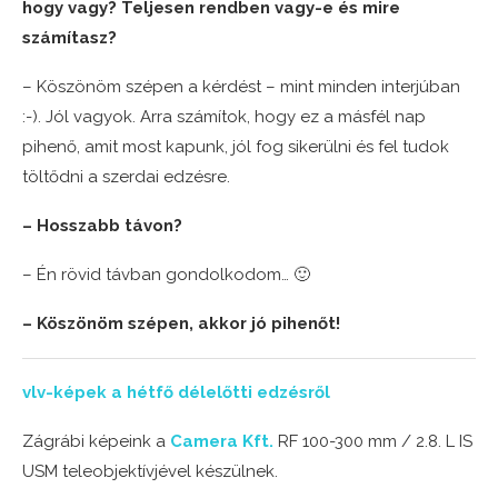
hogy vagy? Teljesen rendben vagy-e és mire
számítasz?
– Köszönöm szépen a kérdést – mint minden interjúban
:-). Jól vagyok. Arra számítok, hogy ez a másfél nap
pihenő, amit most kapunk, jól fog sikerülni és fel tudok
töltődni a szerdai edzésre.
– Hosszabb távon?
– Én rövid távban gondolkodom… 🙂
– Köszönöm szépen, akkor jó pihenőt!
vlv-képek a hétfő délelőtti edzésről
Zágrábi képeink a
Camera Kft.
RF 100-300 mm / 2.8. L IS
USM teleobjektívjével készülnek.