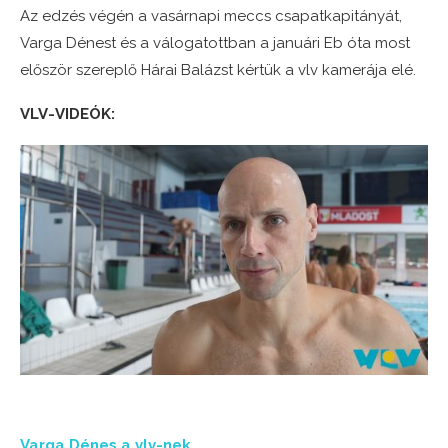
Az edzés végén a vasárnapi meccs csapatkapitányát,
Varga Dénest és a válogatottban a januári Eb óta most
először szereplő Hárai Balázst kértük a vlv kamerája elé.
VLV-VIDEÓK:
Varga Dénes a vlv-nek