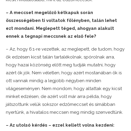
– A meccset megelőző kétkapuk során
összességében ti voltatok fölényben, talán lehet
ezt mondani. Meglepett téged, ahogyan alakult
ennek a tegnapi meccsnek az első fele?
– Az, hogy 6:1-re vezettek, az meglepett, de tudom, hogy
ők edzésen kicsit talán tartalékolnak, spórolnak arra,
hogy hazai közönség előtt meg tudják mutatni, hogy
azért ők jók. Nem véletlen, hogy azért mostanában ők is
ott vannak mindig a legjobb négyben minden
világeseményen. Nem mondom, hogy altattak egy kicsit
minket edzésen, de azért volt már arra példa, hogy
játszottunk velük sokszor edzőmeccset és simábban
nyertünk, a hivatalos meccsen meg mindig szenvedtünk.
– Az utolsó kérdés – ezzel kellett volna kezdeni: