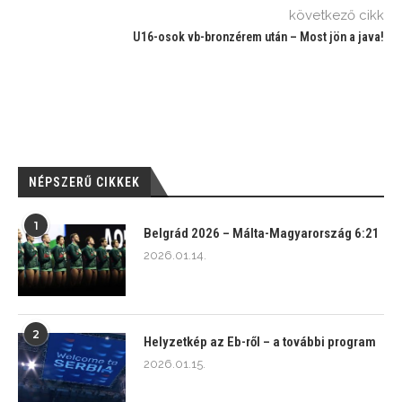
következő cikk
U16-osok vb-bronzérem után – Most jön a java!
NÉPSZERŰ CIKKEK
1
Belgrád 2026 – Málta-Magyarország 6:21
2026.01.14.
2
Helyzetkép az Eb-ről – a további program
2026.01.15.