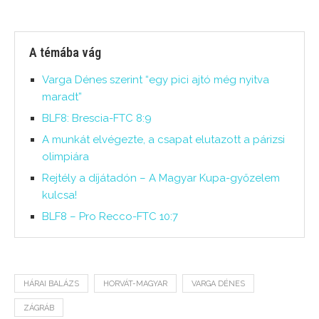
A témába vág
Varga Dénes szerint “egy pici ajtó még nyitva
maradt”
BLF8: Brescia-FTC 8:9
A munkát elvégezte, a csapat elutazott a párizsi
olimpiára
Rejtély a díjátadón – A Magyar Kupa-győzelem
kulcsa!
BLF8 – Pro Recco-FTC 10:7
HÁRAI BALÁZS
HORVÁT-MAGYAR
VARGA DÉNES
ZÁGRÁB