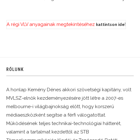
A régi VLV anyagainak megtekintéséhez
!
kattintson ide
RÓLUNK
A honlap Kemény Dénes akkori szövetségi kapitány, volt
MVLSZ-elnök kezdeményezésére jött létre a 2007-es
melbourne-i világbajnokság előtt, hogy korszerű
médiaeszközként segítse a férfi válogatottat.
Működésének teljes technikai-technológiai hátterét,
valamint a tartalmat kezdettől az STB