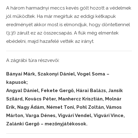
A három harmadnyi meccs kevés gólt hozott a védelmek
jól működtek. Ha már megírtuk az eddigi kétkapuk
eredményét akkor most is elmondjuk, hogy döntetlennel
(3:3!) zárult ez az összecsapás. A fiúk még elmentek
ebédelni, majd hazafelé vették az irányt.
A zágrábi túra részvevői:
Bányai Márk,
Szakonyi Dániel, Vogel Soma –
kapusok;
Angyal Dániel,
Fekete Gergő,
Hárai Balázs,
Jansik
Szilárd,
Kovács Péter,
Manhercz Krisztián,
Molnár
Erik,
Nagy Ádám,
Német Toni,
Pohl Zoltán,
Vámos
Márton,
Varga Dénes,
Vigvári Vendel,
Vigvári Vince,
Zalánki Gergő – mezőnyjátékosok.