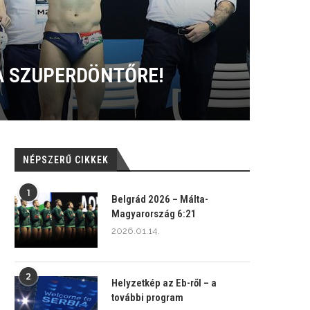
K A SZUPERDÖNTŐRE!
NÉPSZERŰ CIKKEK
1
Belgrád 2026 – Málta-
Magyarország 6:21
2026.01.14.
2
Helyzetkép az Eb-ről – a
további program