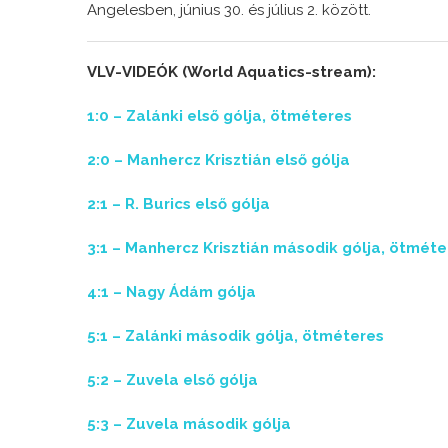
Angelesben, június 30. és július 2. között.
VLV-VIDEÓK (World Aquatics-stream):
1:0 – Zalánki első gólja, ötméteres
2:0 – Manhercz Krisztián első gólja
2:1 – R. Burics első gólja
3:1 – Manhercz Krisztián második gólja, ötméte
4:1 – Nagy Ádám gólja
5:1 – Zalánki második gólja, ötméteres
5:2 – Zuvela első gólja
5:3 – Zuvela második gólja