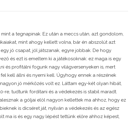
 mint a tegnapinak. Ez után a meccs után, azt gondolom,
iakat, mint ahogy kellett volna, bár én abszolút azt
 egy jó csapat, jól játszanak, egyre jobbak. De hogy
yező és ezt is emeltem ki a játékosoknak: ez maga is egy
lni és profitálni fogunk nagy világversenyeken is, mert
fel kell állni és nyerni kell. Úgyhogy ennek a részének
agyon jó mérkőzés volt ez. Láttam egy-két olyan hibát,
:10-re, tudtunk fordítani és a védekezés is stabil maradt.
Zalesznak a góljai elöl nagyon kellettek ma ahhoz, hogy ez
knek is dicséret ját, nyilván a védekezés és az egész
lt ma is és egy nagy lépést tettünk előre ahhoz képest,