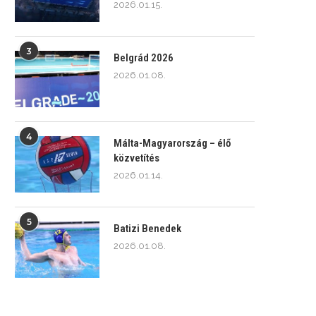
2026.01.15.
3
Belgrád 2026
2026.01.08.
4
Málta-Magyarország – élő
közvetítés
2026.01.14.
5
Batizi Benedek
2026.01.08.