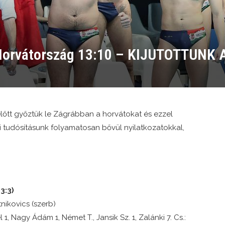
-Horvátország 13:10 – KIJUTOTTUN
 előtt győztük le Zágrábban a horvátokat és ezzel
ni tudósításunk folyamatosan bővül nyilatkozatokkal,
3:3)
nikovics (szerb)
 1, Nagy Ádám 1, Német T., Jansik Sz. 1, Zalánki 7. Cs.: