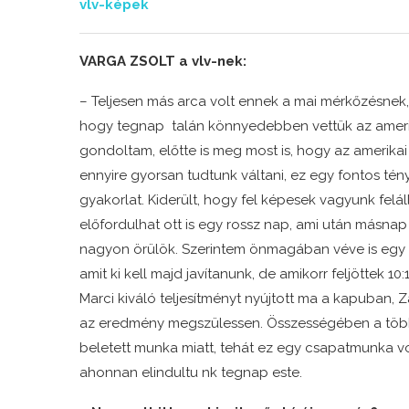
vlv-képek
VARGA ZSOLT a vlv-nek:
– Teljesen más arca volt ennek a mai mérkőzésnek,
hogy tegnap talán könnyedebben vettük az amerika
gondoltam, előtte is meg most is, hogy az amerikai
ennyire gyorsan tudtunk váltani, ez egy fontos tén
gyakorlat. Kiderült, hogy fel képesek vagyunk felál
előfordulhat ott is egy rossz nap, ami után másnap 
nagyon örülök. Szerintem önmagában véve is egy n
amit ki kell majd javítanunk, de amikorr feljöttek 10
Marci kiváló teljesítményt nyújtott ma a kapuban, 
az eredmény megszülessen. Összességében a többie
beletett munka miatt, tehát ez egy csapatmunka vo
ahonnan elindultu nk tegnap este.