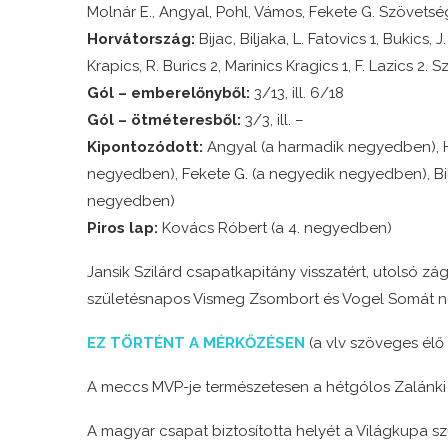
Molnár E., Angyal, Pohl, Vámos, Fekete G. Szövetsé
Horvátország:
Bijac, Biljaka, L. Fatovics 1, Bukics, 
Krapics, R. Burics 2, Marinics Kragics 1, F. Lazics 2.
Gól – emberelőnyből:
3/13, ill. 6/18
Gól – ötméteresből:
3/3, ill. –
Kipontozódott:
Angyal (a harmadik negyedben), H
negyedben), Fekete G. (a negyedik negyedben), Bil
negyedben)
Piros lap:
Kovács Róbert (a 4. negyedben)
Jansik Szilárd csapatkapitány visszatért, utolsó zá
születésnapos Vismeg Zsombort és Vogel Somát ne
EZ TÖRTÉNT A MÉRKŐZÉSEN
(a vlv szöveges élő
A meccs MVP-je természetesen a hétgólos Zalánki 
A magyar csapat biztosította helyét a Világkupa s