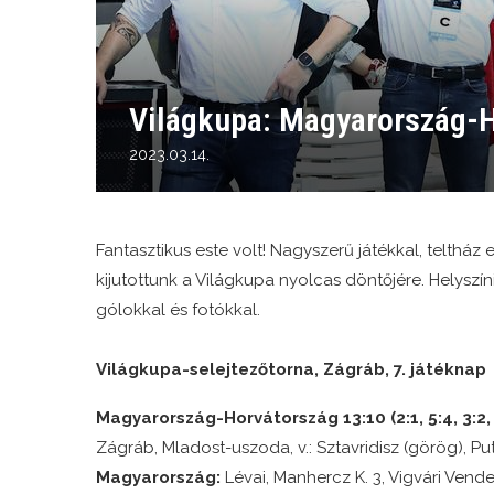
Világkupa: Magyarország
2023.03.14.
Fantasztikus este volt! Nagyszerű játékkal, teltház
kijutottunk a Világkupa nyolcas döntőjére. Helyszí
gólokkal és fotókkal.
Világkupa-selejtezőtorna, Zágráb, 7. játéknap
Magyarország-Horvátország 13:10 (2:1, 5:4, 3:2, 
Zágráb, Mladost-uszoda, v.: Sztavridisz (görög), Put
Magyarország:
Lévai, Manhercz K. 3, Vigvári Vendel