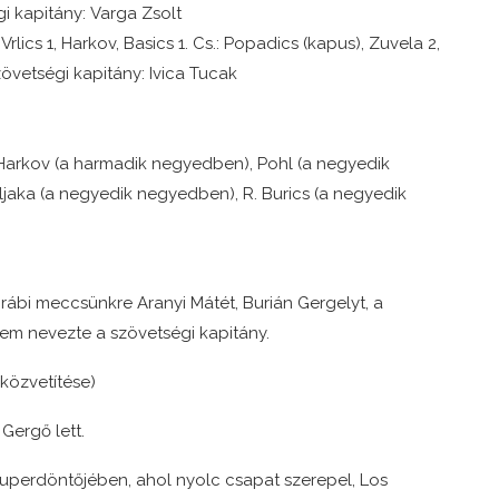
gi kapitány: Varga Zsolt
J. Vrlics 1, Harkov, Basics 1. Cs.: Popadics (kapus), Zuvela 2,
 Szövetségi kapitány: Ivica Tucak
arkov (a harmadik negyedben), Pohl (a negyedik
jaka (a negyedik negyedben), R. Burics (a negyedik
grábi meccsünkre Aranyi Mátét, Burián Gergelyt, a
m nevezte a szövetségi kapitány.
 közvetítése)
Gergő lett.
zuperdöntőjében, ahol nyolc csapat szerepel, Los