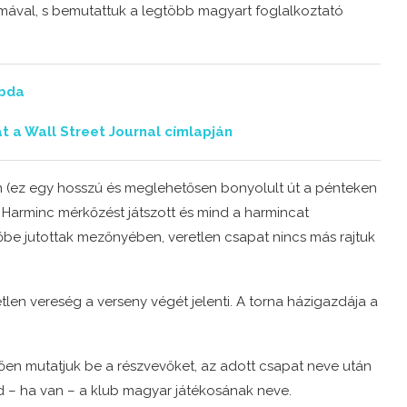
émával, s bemutattuk a legtöbb magyart foglalkoztató
abda
 a Wall Street Journal címlapján
n (ez egy hosszú és meglehetősen bonyolult út a pénteken
. Harminc mérkőzést játszott és mind a harmincat
e jutottak mezőnyében, veretlen csapat nincs más rajtuk
len vereség a verseny végét jelenti. A torna házigazdája a
ően mutatjuk be a részvevőket, az adott csapat neve után
d – ha van – a klub magyar játékosának neve.