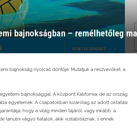
temi bajnokságban – remélhetőleg ma
emi bajnokság nyolcas döntője. Mutatjuk a részvevőket, a
egyetemi bajnoksággal. A központ Kalifornia, de az ország
szába egyetemek. A csapatokban kizárólag az adott oktatási
arantálja, hogy a világ minden tájáról, vagy inkább: a
 tanulni vágyó fiatalok, akik vízilabdáznak, s ennek