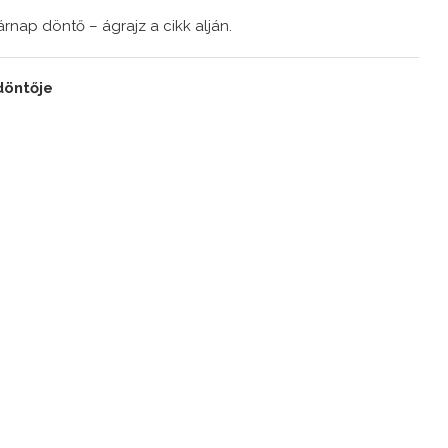
ap döntő – ágrajz a cikk alján.
döntője