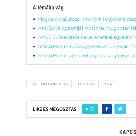
A témába vág
Magyarokkal játszó New York-i egyetemi csapa
Az USA válogatottját most már nyugodtan te
Az UCLA Szécsi Marcellel amerikai egyetemi 
Szécsi Marcell NCAA-győztes az USA-ban: “N
Szécsi Marcell a szövetségi kapitány meghívó
EGYETEMI BAJNOKSÁG
FORDHAM
USA
0
LIKE ÉS MEGOSZTÁS
KAPCS