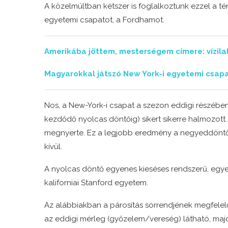
A közelmúltban kétszer is foglalkoztunk ezzel a t
egyetemi csapatot, a Fordhamot.
Amerikába jöttem, mesterségem címere: vízil
Magyarokkal játszó New York-i egyetemi csapat
Nos, a New-York-i csapat a szezon eddigi részébe
kezdődő nyolcas döntőig) sikert sikerre halmozott
megnyerte. Ez a legjobb eredmény a negyeddöntőb
kívül.
A nyolcas döntő egyenes kieséses rendszerű, egyet
kaliforniai Stanford egyetem.
Az alábbiakban a párosítás sorrendjének megfelel
az eddigi mérleg (győzelem/vereség) látható, maj