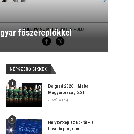
gyar főszereplőkkel
NÉPSZERŰ CIKKEK
1
Belgrád 2026 – Málta-
Magyarország 6:21
2026.01.14.
2
Helyzetkép az Eb-ről – a
további program