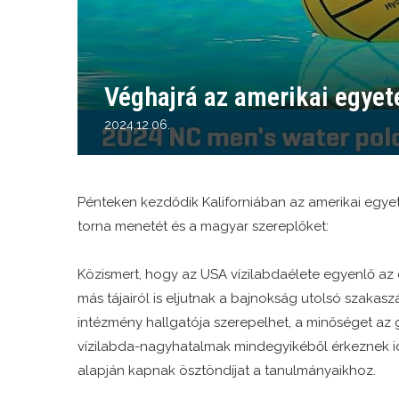
Véghajrá az amerikai egye
2024.12.06.
Pénteken kezdődik Kaliforniában az amerikai egyet
torna menetét és a magyar szereplőket:
Közismert, hogy az USA vízilabdaélete egyenlő az 
más tájairól is eljutnak a bajnokság utolsó szaka
intézmény hallgatója szerepelhet, a minőséget az g
vízilabda-nagyhatalmak mindegyikéből érkeznek ide
alapján kapnak ösztöndíjat a tanulmányaikhoz.