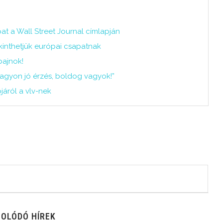
t a Wall Street Journal címlapján
kinthetjük európai csapatnak
bajnok!
agyon jó érzés, boldog vagyok!”
járól a vlv-nek
OLÓDÓ HÍREK