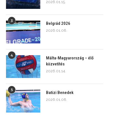
2026.01.15.
3
Belgrád 2026
2026.01.08.
4
Málta-Magyarország – élő
közvetítés
2026.01.14.
5
Batizi Benedek
2026.01.08.