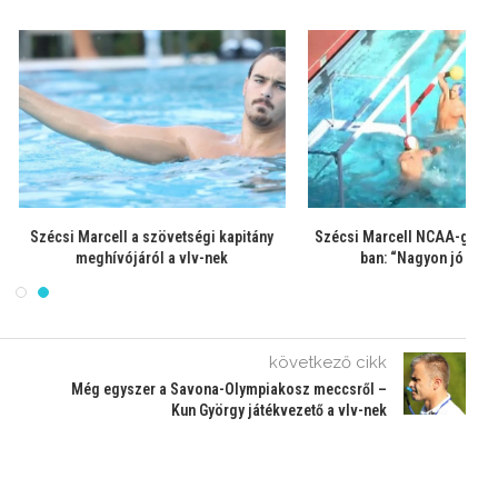
logatottját most már
Szécsi Marcell a szövetségi kapitány
S
ekinthetjük európai...
meghívójáról a vlv-nek
következő cikk
Még egyszer a Savona-Olympiakosz meccsről –
Kun György játékvezető a vlv-nek