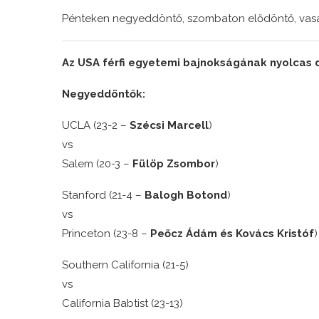
Pénteken negyeddöntő, szombaton elődöntő, vasárn
Az USA férfi egyetemi bajnokságának nyolcas 
Negyeddöntők:
UCLA (23-2 –
Szécsi Marcell
)
vs
Salem (20-3 –
Fülöp Zsombor
)
Stanford (21-4 –
Balogh Botond
)
vs
Princeton (23-8 –
Peőcz Ádám és Kovács Kristóf
)
Southern California (21-5)
vs
California Babtist (23-13)