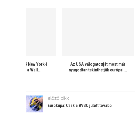
l amerikai
Magyarokkal játszó New York-i
Az USA vá
k!
egyetemi csapat a Wall...
nyugodtan t
előző cikk
Eurokupa: Csak a BVSC jutott tovább