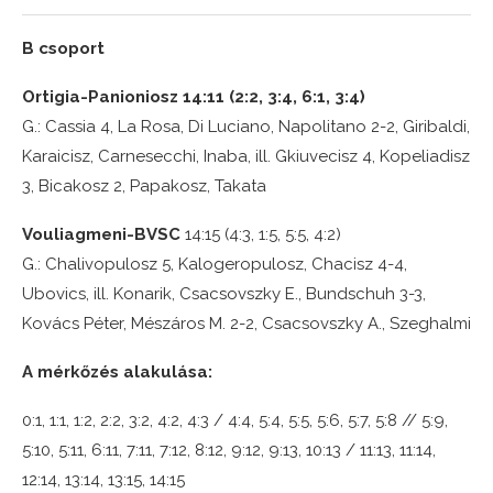
B csoport
Ortigia-Panioniosz 14:11 (2:2, 3:4, 6:1, 3:4)
G.: Cassia 4, La Rosa, Di Luciano, Napolitano 2-2, Giribaldi,
Karaicisz, Carnesecchi, Inaba, ill. Gkiuvecisz 4, Kopeliadisz
3, Bicakosz 2, Papakosz, Takata
Vouliagmeni-BVSC
14:15 (4:3, 1:5, 5:5, 4:2)
G.: Chalivopulosz 5, Kalogeropulosz, Chacisz 4-4,
Ubovics, ill. Konarik, Csacsovszky E., Bundschuh 3-3,
Kovács Péter, Mészáros M. 2-2, Csacsovszky A., Szeghalmi
A mérkőzés alakulása:
0:1, 1:1, 1:2, 2:2, 3:2, 4:2, 4:3 / 4:4, 5:4, 5:5, 5:6, 5:7, 5:8 // 5:9,
5:10, 5:11, 6:11, 7:11, 7:12, 8:12, 9:12, 9:13, 10:13 / 11:13, 11:14,
12:14, 13:14, 13:15, 14:15