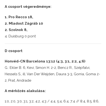
A csoport végeredménye:
1. Pro Recco 18,
2. Mladost Zágráb 10
2. Szolnok 8,
4. Duisburg 0 pont
D csoport
Honvéd-CN Barcelona 13:12 (4:3, 3:1, 2:2, 4:6)
G.: Ekler B. 6, Kevi, Simon H. 2-2, Bencz R., Szépfalvi,
Hessels S., ill. Van Der Weijden, Daura 3-3, Gorria, Goma 2-
2, Prat, Andrade
A mérkőzés alakulása:
1:0, 2:0, 3:0, 3:1, 3:2, 4:2, 4:3 / 4:4, 5:4, 6:4, 7:4 // 8:4, 8:5, 8:6,