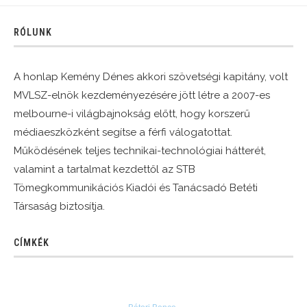
RÓLUNK
A honlap Kemény Dénes akkori szövetségi kapitány, volt
MVLSZ-elnök kezdeményezésére jött létre a 2007-es
melbourne-i világbajnokság előtt, hogy korszerű
médiaeszközként segítse a férfi válogatottat.
Működésének teljes technikai-technológiai hátterét,
valamint a tartalmat kezdettől az STB
Tömegkommunikációs Kiadói és Tanácsadó Betéti
Társaság biztosítja.
CÍMKÉK