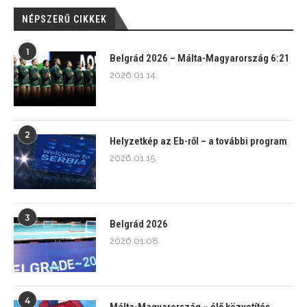
NÉPSZERŰ CIKKEK
1
Belgrád 2026 – Málta-Magyarország 6:21
2026.01.14.
2
Helyzetkép az Eb-ről – a további program
2026.01.15.
3
Belgrád 2026
2026.01.08.
4
Málta-Magyarország – élő közvetítés