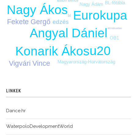
Bátori Bence
BL-főtábla
Nagy Ádám
Nagy Ákos
Eurokupa
bl
Fekete Gergő
edzés
Angyal Dániel
élő közvetítés
OB1
u20
Konarik Ákos
Magyarország-Horvátország
Vigvári Vince
LINKEK
Dance.hr
WaterpoloDevelopmentWorld