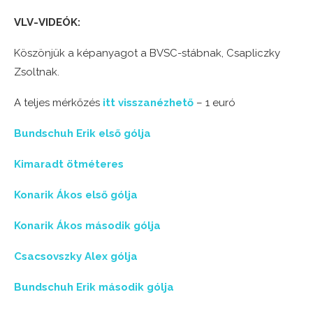
VLV-VIDEÓK:
Köszönjük a képanyagot a BVSC-stábnak, Csapliczky
Zsoltnak.
A teljes mérkőzés
itt visszanézhető
– 1 euró
Bundschuh Erik első gólja
Kimaradt ötméteres
Konarik Ákos első gólja
Konarik Ákos második gólja
Csacsovszky Alex gólja
Bundschuh Erik második gólja