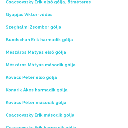
Csacsovszky Erik első gólja, ötméteres
Gyapjas Viktor-védés
Szeghalmi Zsombor gólja
Bundschuh Erik harmadik gólja
Mészáros Mátyás első gólja
Mészáros Mátyás második gólja
Kovács Péter első gólja
Konarik Ákos harmadik gólja
Kovács Péter második gólja
Csacsovszky Erik második gólja
Csacsovszky Erik harmadik gólja