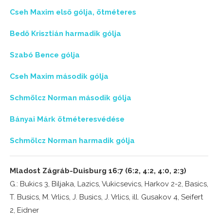
Cseh Maxim első gólja, ötméteres
Bedő Krisztián harmadik gólja
Szabó Bence gólja
Cseh Maxim második gólja
Schmölcz Norman második gólja
Bányai Márk ötméteresvédése
Schmölcz Norman harmadik gólja
Mladost Zágráb-Duisburg 16:7 (6:2, 4:2, 4:0, 2:3)
G.: Bukics 3, Biljaka, Lazics, Vukicsevics, Harkov 2-2, Basics,
T. Busics, M. Vrlics, J. Busics, J. Vrlics, ill. Gusakov 4, Seifert
2, Eidner