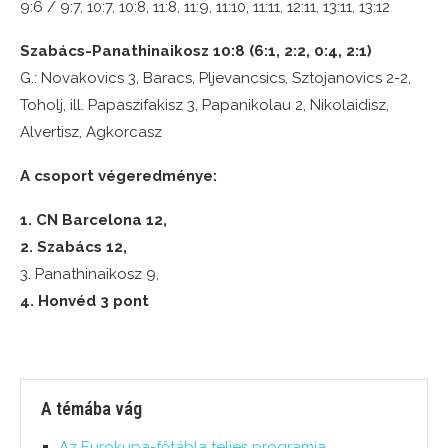
9:6 / 9:7, 10:7, 10:8, 11:8, 11:9, 11:10, 11:11, 12:11, 13:11, 13:12
Szabács-Panathinaikosz 10:8 (6:1, 2:2, 0:4, 2:1)
G.: Novakovics 3, Baracs, Pljevancsics, Sztojanovics 2-2,
Toholj, ill. Papaszifakisz 3, Papanikolau 2, Nikolaidisz,
Alvertisz, Agkorcasz
A csoport végeredménye:
1. CN Barcelona 12,
2. Szabács 12,
3. Panathinaikosz 9,
4. Honvéd 3 pont
A témába vág
Az Eurokupa-főtábla teljes programja