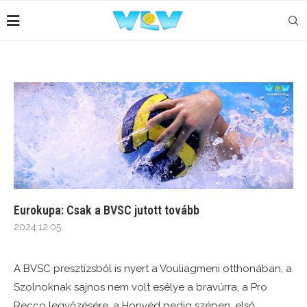
Eurokupa: Csak a BVSC jutott tovább
2024.12.05.
A BVSC presztízsből is nyert a Vouliagmeni otthonában, a
Szolnoknak sajnos nem volt esélye a bravúrra, a Pro
Recco legyőzésére, a Honvéd pedig szépen, első