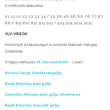
A mérkőzés alakulása:
0:1, 1:1, 1:2, 1:3, 2:3, 3:3, 3:4 / 3:5, 3:6, 4:6, 5:6, 6:6, 7:6, 7:7, 8:7,
8:8 // 8:9, 8:10, 8:11, 9:11, 9:12 / 9:13, 9:14, 10:14, 10:15
VLV-VIDEÓK:
Köszönjük a képanyagot a szolnoki stábnak, Hangay
Zoltánnak.
A teljes mérkőzés
itt visszanézhető
– 1 euró
Kovács Gergő ötméteresgólja
Bedő Krisztián első gólja
Schmölcz Norman első gólja, ötméteres
Bedő Krisztián második gólja