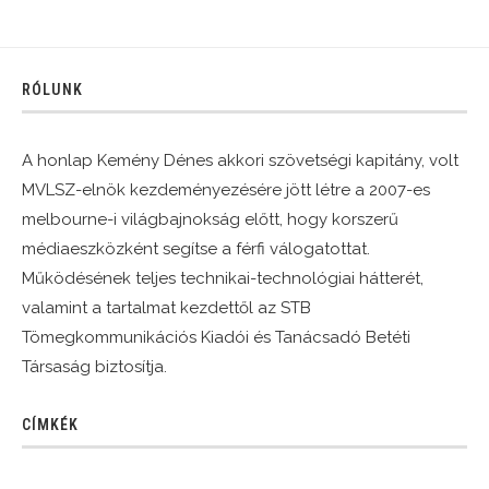
RÓLUNK
A honlap Kemény Dénes akkori szövetségi kapitány, volt
MVLSZ-elnök kezdeményezésére jött létre a 2007-es
melbourne-i világbajnokság előtt, hogy korszerű
médiaeszközként segítse a férfi válogatottat.
Működésének teljes technikai-technológiai hátterét,
valamint a tartalmat kezdettől az STB
Tömegkommunikációs Kiadói és Tanácsadó Betéti
Társaság biztosítja.
CÍMKÉK