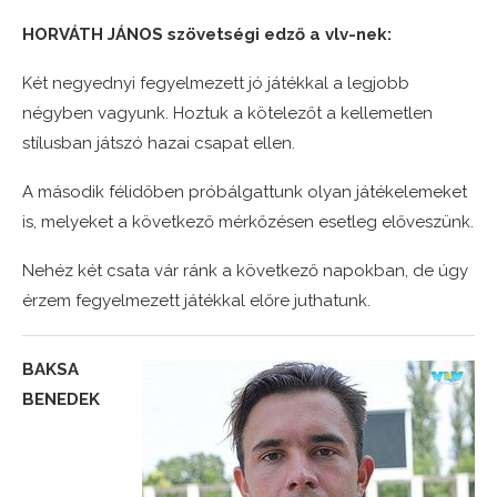
HORVÁTH JÁNOS szövetségi edző a vlv-nek:
Két negyednyi fegyelmezett jó játékkal a legjobb
négyben vagyunk. Hoztuk a kötelezőt a kellemetlen
stílusban játszó hazai csapat ellen.
A második félidőben próbálgattunk olyan játékelemeket
is, melyeket a következő mérkőzésen esetleg előveszünk.
Nehéz két csata vár ránk a következő napokban, de úgy
érzem fegyelmezett játékkal előre juthatunk.
BAKSA
BENEDEK