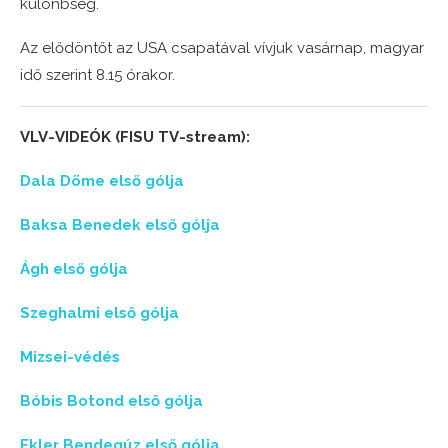
különbség.
Az elődöntőt az USA csapatával vívjuk vasárnap, magyar
idő szerint 8.15 órakor.
VLV-VIDEÓK (FISU TV-stream):
Dala Döme első gólja
Baksa Benedek első gólja
Ágh első gólja
Szeghalmi első gólja
Mizsei-védés
Bóbis Botond első gólja
Ekler Bendegúz első gólja