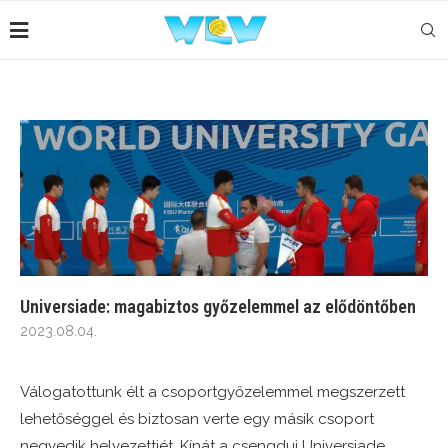
Universiade: magabiztos győzelemmel az elődöntőben
2023.08.04.
Válogatottunk élt a csoportgyőzelemmel megszerzett
lehetőséggel és biztosan verte egy másik csoport
negyedik helyezettjét, Kínát a csengdui Universiade