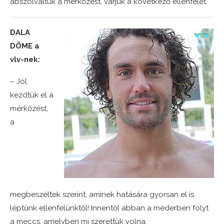
abszolváltuk a mérkőzést, várjuk a következő ellenfelet.
DALA
DÖME a
vlv-nek:
– Jól
kezdtük el a
mérkőzést,
a
megbeszéltek szerint, aminek hatására gyorsan el is
léptünk ellenfelünktől! Innentől abban a mederben folyt
a meccs, amelyben mi szerettük volna.