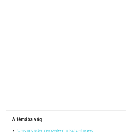
A témába vág
Universiade: győzelem a különleges