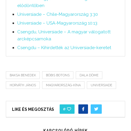
elődöntőben
Universiade – Chile-Magyarország 3:30
Universiade – USA-Magyarország 10:13
Csengdu, Universiade – A magyar válogatott
arcképcsarnoka
Csengdu – Kihirdették az Universiade-keretet
BAKSA BENEDEK
BÓBIS BOTONS
DALA DÖME
HORVÁTH JÁNOS
MAGYARORSZÁG-KÍNA
UNIVERSIADE
0
LIKE ÉS MEGOSZTÁS
KAPCSOLÓDÓ HÍREK