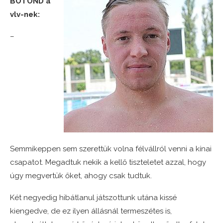
BOTOND a
vlv-nek:
–
Semmikeppen sem szerettük volna félvállról venni a kínai
csapatot. Megadtuk nekik a kellő tiszteletet azzal, hogy
úgy megvertük őket, ahogy csak tudtuk.
Két negyedig hibátlanul játszottunk utána kissé
kiengedve, de ez ilyen állásnál termeszétes is,