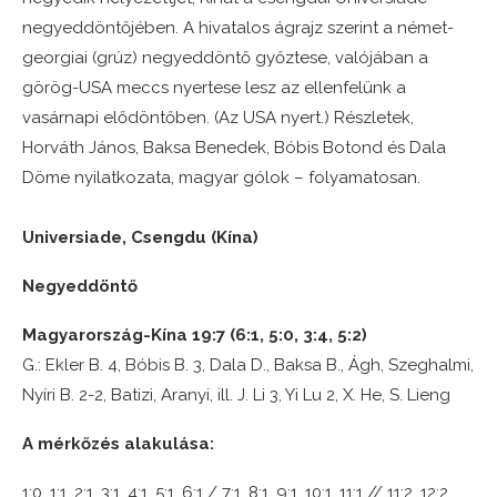
negyeddöntőjében. A hivatalos ágrajz szerint a német-
georgiai (grúz) negyeddöntő győztese, valójában a
görög-USA meccs nyertese lesz az ellenfelünk a
vasárnapi elődöntőben. (Az USA nyert.) Részletek,
Horváth János, Baksa Benedek, Bóbis Botond és Dala
Döme nyilatkozata, magyar gólok – folyamatosan.
Universiade, Csengdu (Kína)
Negyeddöntő
Magyarország-Kína 19:7 (6:1, 5:0, 3:4, 5:2)
G.: Ekler B. 4, Bóbis B. 3, Dala D., Baksa B., Ágh, Szeghalmi,
Nyíri B. 2-2, Batizi, Aranyi, ill. J. Li 3, Yi Lu 2, X. He, S. Lieng
A mérkőzés alakulása:
1:0, 1:1, 2:1, 3:1, 4:1, 5:1, 6:1 / 7:1, 8:1, 9:1, 10:1, 11:1 // 11:2, 12:2,