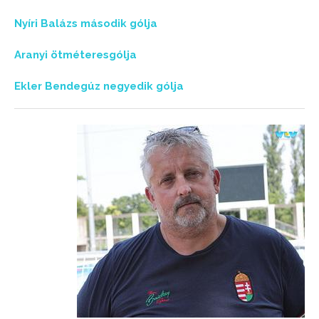
Nyíri Balázs második gólja
Aranyi ötméteresgólja
Ekler Bendegúz negyedik gólja