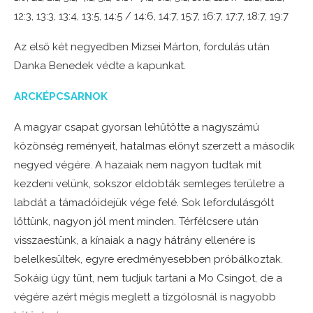
12:3, 13:3, 13:4, 13:5, 14:5 / 14:6, 14:7, 15:7, 16:7, 17:7, 18:7, 19:7
Az első két negyedben Mizsei Márton, fordulás után
Danka Benedek védte a kapunkat.
ARCKÉPCSARNOK
A magyar csapat gyorsan lehűtötte a nagyszámú
közönség reményeit, hatalmas előnyt szerzett a második
negyed végére. A hazaiak nem nagyon tudtak mit
kezdeni velünk, sokszor eldobták semleges területre a
labdát a támadóidejük vége felé. Sok lefordulásgólt
lőttünk, nagyon jól ment minden. Térfélcsere után
visszaestünk, a kínaiak a nagy hátrány ellenére is
belelkesültek, egyre eredményesebben próbálkoztak.
Sokáig úgy tűnt, nem tudjuk tartani a Mo Csingot, de a
végére azért mégis meglett a tízgólosnál is nagyobb