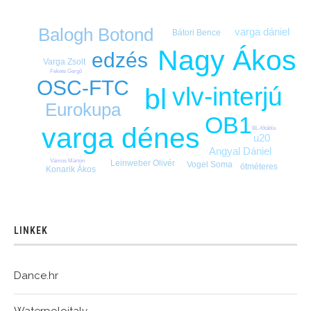
Balogh Botond
varga dániel
Bátori Bence
Nagy Ákos
edzés
Varga Zsolt
Fekete Gergő
OSC-FTC
vlv-interjú
bl
Eurokupa
OB1
varga dénes
BL-főtábla
u20
Angyal Dániel
Vámos Márton
Leinweber Olivér
Vogel Soma
ötméteres
Konarik Ákos
LINKEK
Dance.hr
Waterpoloitaly