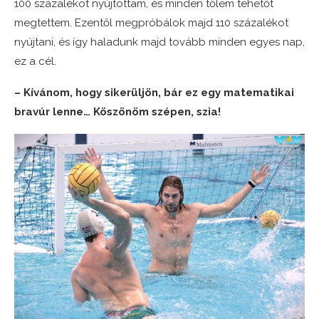
100 százalékot nyújtottam, és minden tőlem tehetőt
megtettem. Ezentől megpróbálok majd 110 százalékot
nyújtani, és így haladunk majd tovább minden egyes nap,
ez a cél.
– Kívánom, hogy sikerüljön, bár ez egy matematikai
bravúr lenne… Köszönöm szépen, szia!