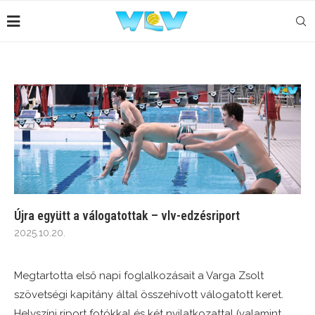
Újra együtt a válogatottak – vlv-edzésriport
2025.10.20.
Megtartotta első napi foglalkozásait a Varga Zsolt
szövetségi kapitány által összehívott válogatott keret.
Helyszíni riport fotókkal és két nyilatkozattal (valamint