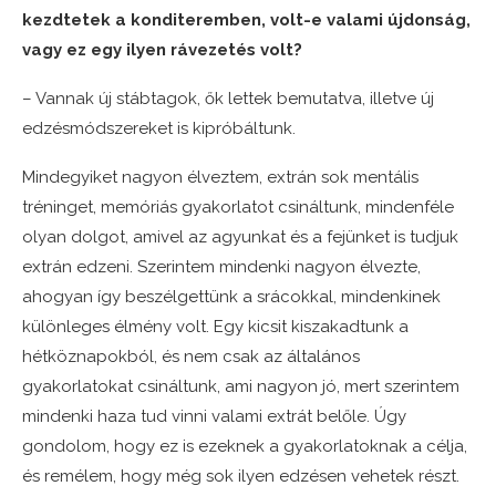
kezdtetek a konditeremben, volt-e valami újdonság,
vagy ez egy ilyen rávezetés volt?
– Vannak új stábtagok, ők lettek bemutatva, illetve új
edzésmódszereket is kipróbáltunk.
Mindegyiket nagyon élveztem, extrán sok mentális
tréninget, memóriás gyakorlatot csináltunk, mindenféle
olyan dolgot, amivel az agyunkat és a fejünket is tudjuk
extrán edzeni. Szerintem mindenki nagyon élvezte,
ahogyan így beszélgettünk a srácokkal, mindenkinek
különleges élmény volt. Egy kicsit kiszakadtunk a
hétköznapokból, és nem csak az általános
gyakorlatokat csináltunk, ami nagyon jó, mert szerintem
mindenki haza tud vinni valami extrát belőle. Úgy
gondolom, hogy ez is ezeknek a gyakorlatoknak a célja,
és remélem, hogy még sok ilyen edzésen vehetek részt.