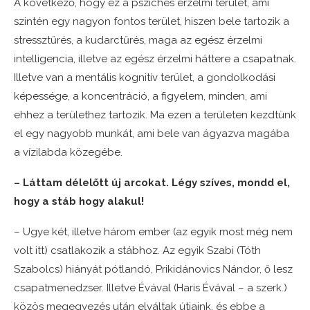
A következő, hogy ez a pszichés érzelmi terület, ami
szintén egy nagyon fontos terület, hiszen bele tartozik a
stressztűrés, a kudarctűrés, maga az egész érzelmi
intelligencia, illetve az egész érzelmi háttere a csapatnak.
Illetve van a mentális kognitív terület, a gondolkodási
képessége, a koncentráció, a figyelem, minden, ami
ehhez a területhez tartozik. Ma ezen a területen kezdtünk
el egy nagyobb munkát, ami bele van ágyazva magába
a vízilabda közegébe.
– Láttam délelőtt új arcokat. Légy szíves, mondd el,
hogy a stáb hogy alakul!
– Ugye két, illetve három ember (az egyik most még nem
volt itt) csatlakozik a stábhoz. Az egyik Szabi (Tóth
Szabolcs) hiányát pótlandó, Prikidánovics Nándor, ő lesz
csapatmenedzser. Illetve Évával (Haris Évával – a szerk.)
közös megegyezés után elváltak útjaink, és ebbe a