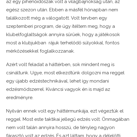
az egy pihenőidőszak volt a világbajnokság után, az
egész szezon után. Ebben a másfél hónapban nem
találkozott még a válogatott. Volt tervben egy
szeptemberi program, de úgy ítéltem meg, hogy a
klubelfoglaltságok annyira sűrűek, hogy a játékosok
most a klubjukban rájuk terhelődő súlyokkal, fontos
mérkőzésekkel foglalkozzanak.
Azért volt feladat a háttérben, sok mindent meg is
csináltunk. Ugye, most elkezdtünk dolgozni ma reggel
egy újabb edzéstechnikával, lehet így mondani
edzésmódszerrel. Kíváncsi vagyok én is majd az
eredményre.
Nyilván ennek volt egy háttérmunkája, ezt végeztük el
reggel. Most este taktikai jellegű edzés volt. Önmagában
nem volt talán annyira hosszú, de tényleg nagyon
fárasztó volt az edzés. És azt láttam, hogy a délelőtti