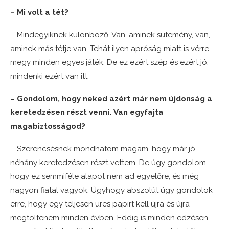
– Mi volt a tét?
– Mindegyiknek különböző. Van, aminek sütemény, van,
aminek más tétje van. Tehát ilyen apróság miatt is vérre
megy minden egyes játék. De ez ezért szép és ezért jó,
mindenki ezért van itt.
– Gondolom, hogy neked azért már nem újdonság a
keretedzésen részt venni. Van egyfajta
magabiztosságod?
– Szerencsésnek mondhatom magam, hogy már jó
néhány keretedzésen részt vettem. De úgy gondolom,
hogy ez semmiféle alapot nem ad egyelőre, és még
nagyon fiatal vagyok. Úgyhogy abszolút úgy gondolok
erre, hogy egy teljesen üres papírt kell újra és újra
megtöltenem minden évben. Eddig is minden edzésen