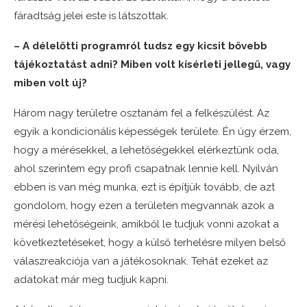
fáradtság jelei este is látszottak.
– A délelőtti programról tudsz egy kicsit bővebb
tájékoztatást adni? Miben volt kísérleti jellegű, vagy
miben volt új?
Három nagy területre osztanám fel a felkészülést. Az
egyik a kondicionális képességek területe. Én úgy érzem,
hogy a mérésekkel, a lehetőségekkel elérkeztünk oda,
ahol szerintem egy profi csapatnak lennie kell. Nyilván
ebben is van még munka, ezt is építjük tovább, de azt
gondolom, hogy ezen a területen megvannak azok a
mérési lehetőségeink, amikből le tudjuk vonni azokat a
következtetéseket, hogy a külső terhelésre milyen belső
válaszreakciója van a játékosoknak. Tehát ezeket az
adatokat már meg tudjuk kapni.