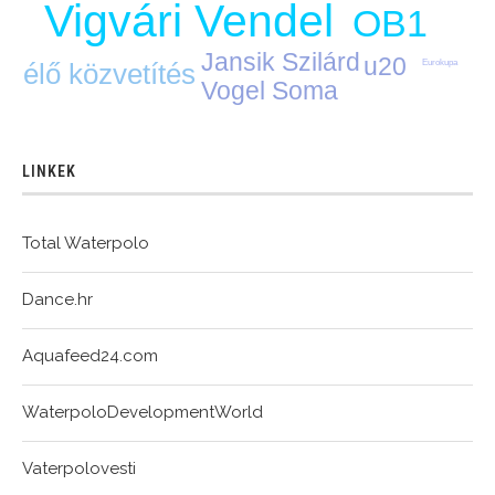
Vigvári Vendel
OB1
Jansik Szilárd
u20
Eurokupa
élő közvetítés
Vogel Soma
LINKEK
Total Waterpolo
Dance.hr
Aquafeed24.com
WaterpoloDevelopmentWorld
Vaterpolovesti