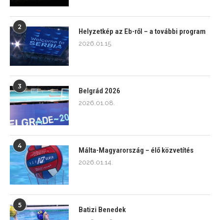
2
Helyzetkép az Eb-ről – a további program
2026.01.15.
3
Belgrád 2026
2026.01.08.
4
Málta-Magyarország – élő közvetítés
2026.01.14.
5
Batizi Benedek