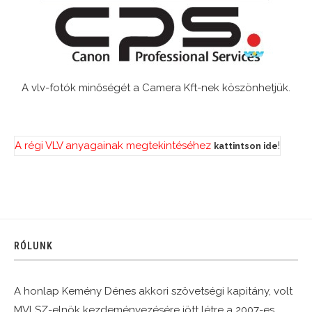
A vlv-fotók minőségét a Camera Kft-nek köszönhetjük.
A régi VLV anyagainak megtekintéséhez
!
kattintson ide
RÓLUNK
A honlap Kemény Dénes akkori szövetségi kapitány, volt
MVLSZ-elnök kezdeményezésére jött létre a 2007-es