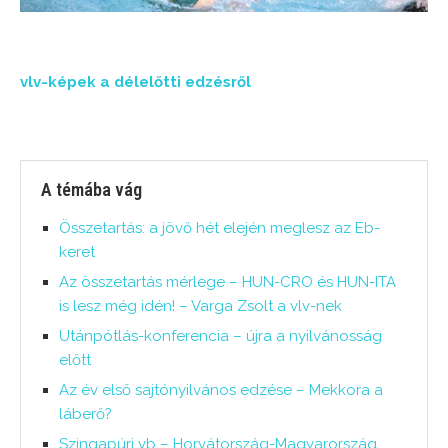
vlv-képek a délelőtti edzésről
A témába vág
Összetartás: a jövő hét elején meglesz az Eb-
keret
Az összetartás mérlege – HUN-CRO és HUN-ITA
is lesz még idén! – Varga Zsolt a vlv-nek
Utánpótlás-konferencia – újra a nyilvánosság
előtt
Az év első sajtónyilvános edzése – Mekkora a
láberő?
Szingapúri vb – Horvátország-Magyarország