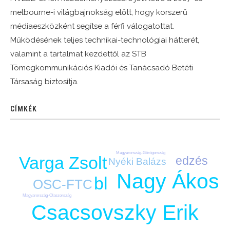
melbourne-i világbajnokság előtt, hogy korszerű
médiaeszközként segítse a férfi válogatottat.
Működésének teljes technikai-technológiai hátterét,
valamint a tartalmat kezdettől az STB
Tömegkommunikációs Kiadói és Tanácsadó Betéti
Társaság biztosítja.
CÍMKÉK
Magyarország-Görögország
Varga Zsolt
edzés
Nyéki Balázs
Nagy Ákos
bl
OSC-FTC
Magyarország-Olaszország
Csacsovszky Erik