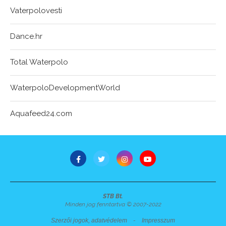
Vaterpolovesti
Dance.hr
Total Waterpolo
WaterpoloDevelopmentWorld
Aquafeed24.com
STB Bt.
Minden jog fenntartva © 2007-2022
Szerzői jogok, adatvédelem
-
Impresszum