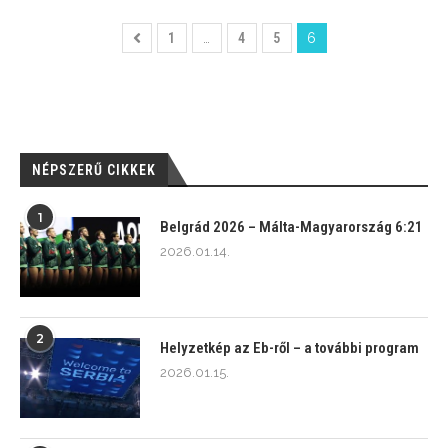
1
…
4
5
6
NÉPSZERŰ CIKKEK
1
Belgrád 2026 – Málta-Magyarország 6:21
2026.01.14.
2
Helyzetkép az Eb-ről – a további program
2026.01.15.