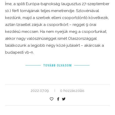
Íme, a spliti Európa-bajnokság (augusztus 27-szeptember
10.) férfi tornájának teljes menetrendje. Szlovéniával
kezdünk, majd a szerbek elleni csoportdöntő következik,
aztán Izraellel zárjuk a csoportkört – reggel 9 órai
kezdésű meccsen. Ha nem nyerjük meg a csoportunkat,
akkor nagy valószínűséggel ismét Olaszországgal
találkozunk a legjobb négy közé jutásért – akárcsak a
budapesti vb-n.
TOVÁBB OLVASOM
2022.07.09.
0 hozzászólás