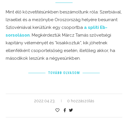
Mint élő közvetítésünkben beszámoltunk róla: Szerbiával,
Izraellel és a mezőnybe Oroszország helyére besurrant
Szlovéniával kerültünk egy csoportba
a spliti Eb-
sorsoláson
. Megkérdeztük Märcz Tamás szövetségi
kapitány véleményét és “kisakkoztuk”, kik jöhetnek
ellenfélként csoportelsőség esetén, illetőleg akkor, ha
másodikok leszünk a négyesünkben.
TOVÁBB OLVASOM
2022.04.23.
0 hozzászólás