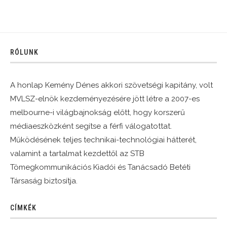
RÓLUNK
A honlap Kemény Dénes akkori szövetségi kapitány, volt
MVLSZ-elnök kezdeményezésére jött létre a 2007-es
melbourne-i világbajnokság előtt, hogy korszerű
médiaeszközként segítse a férfi válogatottat.
Működésének teljes technikai-technológiai hátterét,
valamint a tartalmat kezdettől az STB
Tömegkommunikációs Kiadói és Tanácsadó Betéti
Társaság biztosítja.
CÍMKÉK