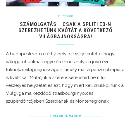
Hírfolyam
SZÁMOLGATÁS – CSAK A SPLITI EB-N
SZEREZHETÜNK KVÓTÁT A KÖVETKEZŐ
VILÁGBAJNOKSÁGRA!
A budapesti vb-n elért 7. hely azt (is) jelentette, hogy
válogatottunknak egyelőre nincs helye a jövő évi
fukuokai világbajnokságon, amely már a párizsi olimpiára
is kvalifikál. Mutatjuk a szerencsére azért nem túl
veszélyes helyzetet és azt, hogy miért kell drukkolnunk a
Világliga ma kezdődő strasbourgi nyolcas
szuperdöntőjében Szerbiának és Montenegrónak:
TOVÁBB OLVASOM