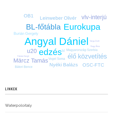
OB1
vlv-interjú
Leinweber Olivér
Eurokupa
BL-főtábla
Burián Gergely
Angyal Dániel
Varga Zsolt
Nagy Ákos
edzés
u20
Magyarország-Szerbia
bl
élő közvetítés
Fekete Gergő
Vogel Soma
Märcz Tamás
Nyéki Balázs
OSC-FTC
Bátori Bence
LINKEK
Waterpoloitaly