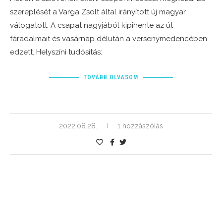
szereplését a Varga Zsolt által irányított új magyar
válogatott. A csapat nagyjából kipihente az út
fáradalmait és vasárnap délután a versenymedencében
edzett. Helyszíni tudósítás:
TOVÁBB OLVASOM
2022.08.28.
1 hozzászólás