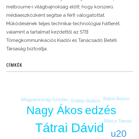
melbourne-i világbajnokság előtt, hogy korszerű
médiaeszközként segítse a férfi válogatottat.
Működésének teljes technikai-technológiai hátterét,
valamint a tartalmat kezdettől az STB
Tömegkommunikációs Kiadói és Tanácsadó Betéti
Társaság biztosítja.
CÍMKÉK
Bátori Bence
Magyarország-Szerbia
Erdélyi Balázs
edzés
Nagy Ákos
Märcz Tamás
Tátrai Dávid
u20