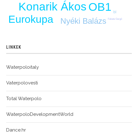
Konarik Ákos
OB1
bl
Eurokupa
Nyéki Balázs
Fekete Gergő
LINKEK
Waterpoloitaly
Vaterpolovesti
Total Waterpolo
WaterpoloDevelopmentWorld
Dance.hr