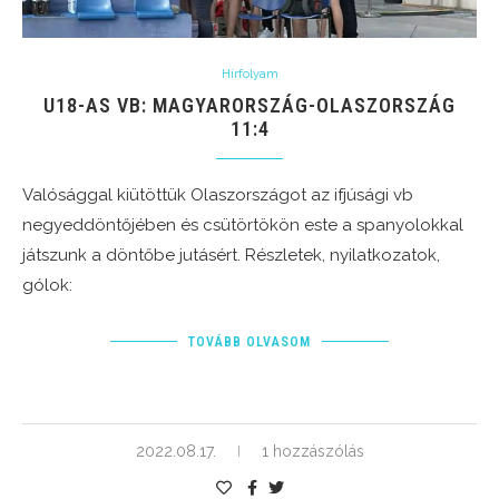
Hírfolyam
U18-AS VB: MAGYARORSZÁG-OLASZORSZÁG
11:4
Valósággal kiütöttük Olaszországot az ifjúsági vb
negyeddöntőjében és csütörtökön este a spanyolokkal
játszunk a döntőbe jutásért. Részletek, nyilatkozatok,
gólok:
TOVÁBB OLVASOM
2022.08.17.
1 hozzászólás