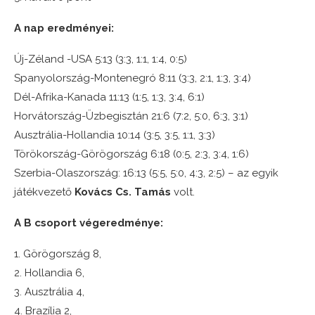
A nap eredményei:
Új-Zéland -USA 5:13 (3:3, 1:1, 1:4, 0:5)
Spanyolország-Montenegró 8:11 (3:3, 2:1, 1:3, 3:4)
Dél-Afrika-Kanada 11:13 (1:5, 1:3, 3:4, 6:1)
Horvátország-Üzbegisztán 21:6 (7:2, 5:0, 6:3, 3:1)
Ausztrália-Hollandia 10:14 (3:5, 3:5, 1:1, 3:3)
Törökország-Görögország 6:18 (0:5, 2:3, 3:4, 1:6)
Szerbia-Olaszország: 16:13 (5:5, 5:0, 4:3, 2:5) – az egyik
játékvezető
Kovács Cs. Tamás
volt.
A B csoport végeredménye:
1. Görögország 8,
2. Hollandia 6,
3. Ausztrália 4,
4. Brazília 2,