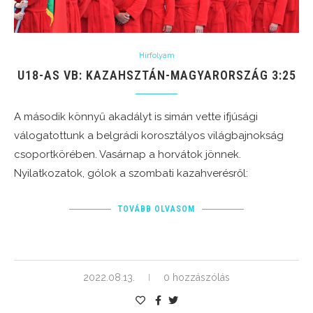
Hírfolyam
U18-AS VB: KAZAHSZTÁN-MAGYARORSZÁG 3:25
A második könnyű akadályt is simán vette ifjúsági
válogatottunk a belgrádi korosztályos világbajnokság
csoportkörében. Vasárnap a horvátok jönnek.
Nyilatkozatok, gólok a szombati kazahverésről:
TOVÁBB OLVASOM
2022.08.13.
0 hozzászólás