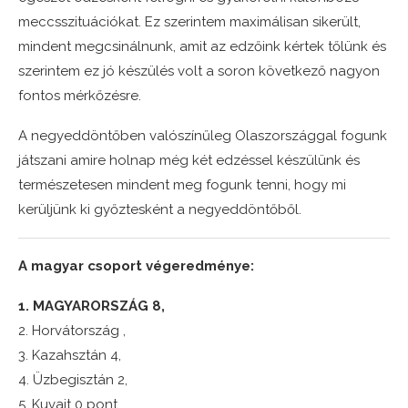
meccsszituációkat. Ez szerintem maximálisan sikerült,
mindent megcsinálnunk, amit az edzőink kértek tőlünk és
szerintem ez jó készülés volt a soron következő nagyon
fontos mérkőzésre.
A negyeddöntőben valószínűleg Olaszországgal fogunk
játszani amire holnap még két edzéssel készülünk és
természetesen mindent meg fogunk tenni, hogy mi
kerüljünk ki győztesként a negyeddöntőből.
A magyar csoport végeredménye:
1. MAGYARORSZÁG 8,
2. Horvátország ,
3. Kazahsztán 4,
4. Üzbegisztán 2,
5. Kuvait 0 pont