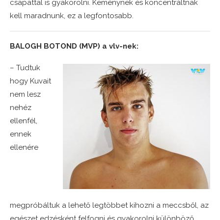
csapattal is gyakorolni. Keménynek és koncentráltnak
kell maradnunk, ez a legfontosabb.
BALOGH BOTOND (MVP) a vlv-nek:
– Tudtuk
hogy Kuvait
nem lesz
nehéz
ellenfél,
ennek
ellenére
megpróbáltuk a lehető legtöbbet kihozni a meccsből, az
egészet edzésként felfogni és gyakorolni különböző