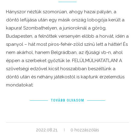
Hányszor néztük szomorúan, ahogy hazai pályán, a
döntő lefújása után egy másik ország lobogója került a
kapura! Szombathelyen, a junioroknál a görög,
Budapesten, a felnőttek versenyén előbb a horvát, idén a
spanyol – hát most piros-fehér-zöld színű lett a háttér! És
nem akárhol, hanem Belgrádban, az ifjúsági vb-n, ahol
éppen a szerbeket győztük le. FELÜLMÚLHATATLAN! A
szövetségi edzővel kicsit hosszabban beszéltünk a
döntő után és néhány játékostól is kaptunk érzelemdús
mondatokat:
TOVÁBB OLVASOM
2022.08.21.
0 hozzászólás