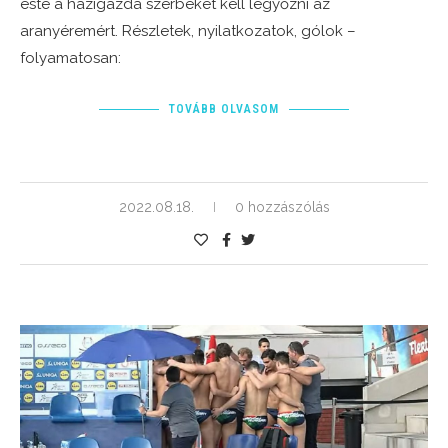
este a házigazda szerbeket kell legyőzni az
aranyéremért. Részletek, nyilatkozatok, gólok –
folyamatosan:
TOVÁBB OLVASOM
2022.08.18.
0 hozzászólás