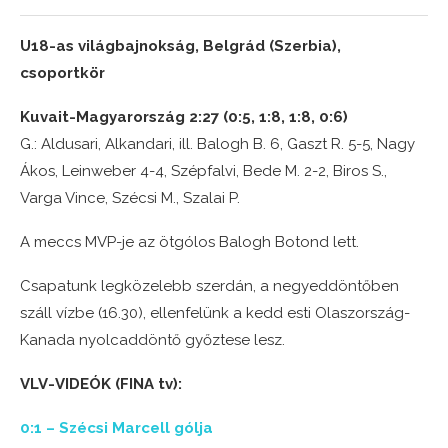
U18-as világbajnokság, Belgrád (Szerbia),
csoportkör
Kuvait-Magyarország 2:27 (0:5, 1:8, 1:8, 0:6)
G.: Aldusari, Alkandari, ill. Balogh B. 6, Gaszt R. 5-5, Nagy
Ákos, Leinweber 4-4, Szépfalvi, Bede M. 2-2, Biros S.,
Varga Vince, Szécsi M., Szalai P.
A meccs MVP-je az ötgólos Balogh Botond lett.
Csapatunk legközelebb szerdán, a negyeddöntőben
száll vízbe (16.30), ellenfelünk a kedd esti Olaszország-
Kanada nyolcaddöntő győztese lesz.
VLV-VIDEÓK (FINA tv):
0:1 – Szécsi Marcell gólja