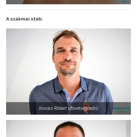
A szakmai stáb:
Kovács Róbert szövetségi edző