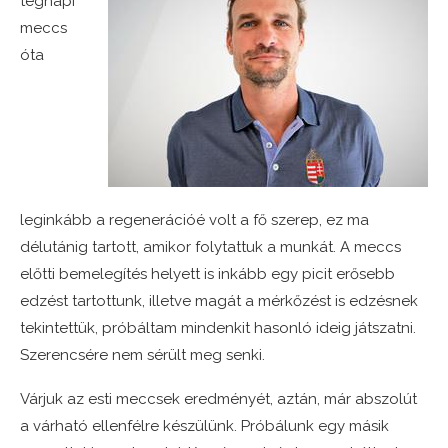
tegnapi
meccs
óta
leginkább a regenerációé volt a fő szerep, ez ma
délutánig tartott, amikor folytattuk a munkát. A meccs
előtti bemelegítés helyett is inkább egy picit erősebb
edzést tartottunk, illetve magát a mérkőzést is edzésnek
tekintettük, próbáltam mindenkit hasonló ideig játszatni.
Szerencsére nem sérült meg senki.
Várjuk az esti meccsek eredményét, aztán, már abszolút
a várható ellenfélre készülünk. Próbálunk egy másik