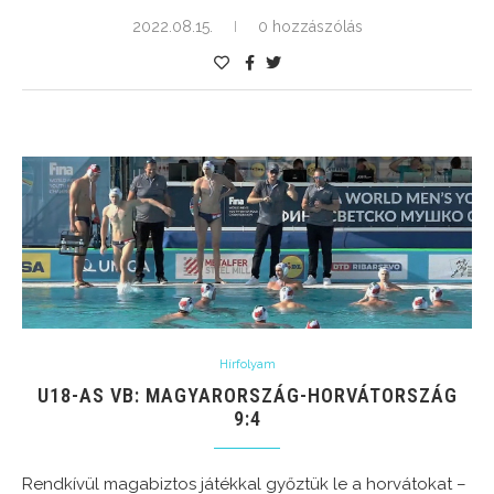
2022.08.15.
0 hozzászólás
Hírfolyam
U18-AS VB: MAGYARORSZÁG-HORVÁTORSZÁG
9:4
Rendkívül magabiztos játékkal győztük le a horvátokat –