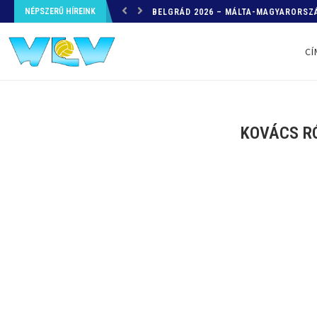
NÉPSZERŰ HÍREINK
HELYZETKÉP AZ EB-RŐL – A TOVÁBBI
CÍ
KOVÁCS RÓ