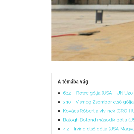
A témába vág
6:12 – Rowe gólja (USA-HUN U20-
3:10 – Vismeg Zsombor első gólj
Kovács Róbert a vlv-nek (CRO-HU
Balogh Botond második gólja (US
4:2 – Irving első gólja (USA-Magya