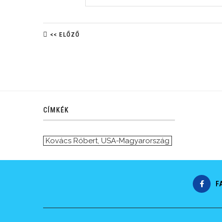
<< ELŐZŐ
CÍMKÉK
Kovács Róbert
,
USA-Magyarország
F