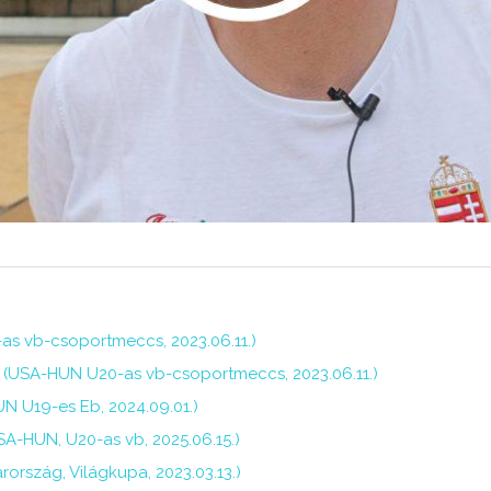
as vb-csoportmeccs, 2023.06.11.)
a (USA-HUN U20-as vb-csoportmeccs, 2023.06.11.)
N U19-es Eb, 2024.09.01.)
A-HUN, U20-as vb, 2025.06.15.)
rország, Világkupa, 2023.03.13.)