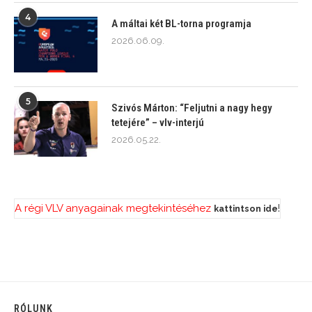
4
A máltai két BL-torna programja
2026.06.09.
5
Szivós Márton: “Feljutni a nagy hegy
tetejére” – vlv-interjú
2026.05.22.
A régi VLV anyagainak megtekintéséhez
!
kattintson ide
RÓLUNK