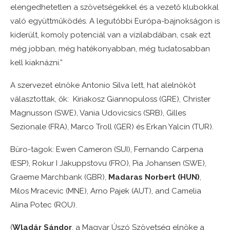
elengedhetetlen a szövetségekkel és a vezető klubokkal
való együttműködés. A legutóbbi Európa-bajnokságon is
kiderült, komoly potenciál van a vízilabdában, csak ezt
még jobban, még hatékonyabban, még tudatosabban
kell kiaknázni.”
A szervezet elnöke Antonio Silva lett, hat alelnököt
választottak, ők: Kiriakosz Giannopuloss (GRE), Christer
Magnusson (SWE), Vania Udovicsics (SRB), Gilles
Sezionale (FRA), Marco Troll (GER) és Erkan Yalcin (TUR).
Büro-tagok: Ewen Cameron (SUI), Fernando Carpena
(ESP), Rokur I Jakuppstovu (FRO), Pia Johansen (SWE),
Graeme Marchbank (GBR),
Madaras Norbert (HUN)
,
Milos Mracevic (MNE), Arno Pajek (AUT), and Camelia
Alina Potec (ROU).
(
Wladár Sándor
, a Magyar Úszó Szövetség elnöke a