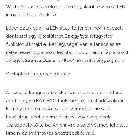
World Aquatics vezető testületi tagjaként részese a LEN
irányító testületének is.)
Létrehoztak egy – a LEN által “történelminek” nevezett –
döntéssel egy új testületet. Ez egyfajta felügyeleti
funkciót lát majd el, két “egysége” van, a tanács és az
ítélkezéssel foglalkozó testület. Előbbi három tagja közül
az egyik
Szántó Dávid
, a MÚSZ nemzetközi igazgatója.
Címlapkép: European Aquatics
A tisztújító kongresszusnak pikáns nemzetközi hátteret
adott, hogy a EA (LEN) elnökének az elmúlt időszakban
komoly problémákkal kellett szembenéznie saját
hazájában, ahol a nemzeti vizes szövetség elnöki
tisztségét töltötte be. Amennyire a sajtóból meg lehetett
ismerni az őt érintő (és a tisztségéből való