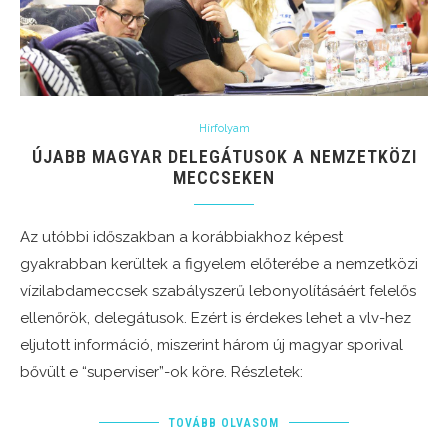
Hírfolyam
ÚJABB MAGYAR DELEGÁTUSOK A NEMZETKÖZI
MECCSEKEN
Az utóbbi időszakban a korábbiakhoz képest
gyakrabban kerültek a figyelem előterébe a nemzetközi
vízilabdameccsek szabályszerű lebonyolításáért felelős
ellenőrök, delegátusok. Ezért is érdekes lehet a vlv-hez
eljutott információ, miszerint három új magyar sporival
bővült e “superviser”-ok köre. Részletek:
TOVÁBB OLVASOM