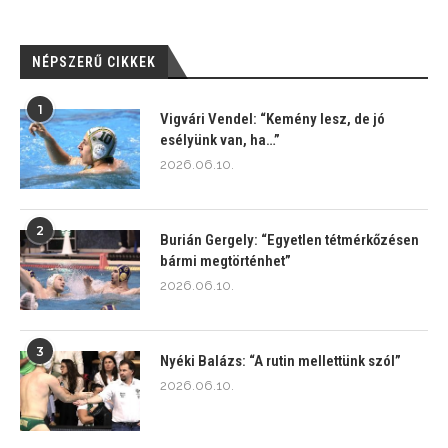
NÉPSZERŰ CIKKEK
1
Vigvári Vendel: “Kemény lesz, de jó
esélyünk van, ha…”
2026.06.10.
2
Burián Gergely: “Egyetlen tétmérkőzésen
bármi megtörténhet”
2026.06.10.
3
Nyéki Balázs: “A rutin mellettünk szól”
2026.06.10.