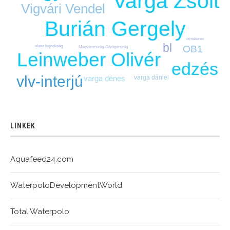
Varga Zsolt
Vigvári Vendel
Burián Gergely
ötméteres
bl
olasz bajnokság
OB1
Magyarország-Görögország
Leinweber Olivér
edzés
vlv-interjú
varga dániel
varga dénes
LINKEK
Aquafeed24.com
WaterpoloDevelopmentWorld
Total Waterpolo