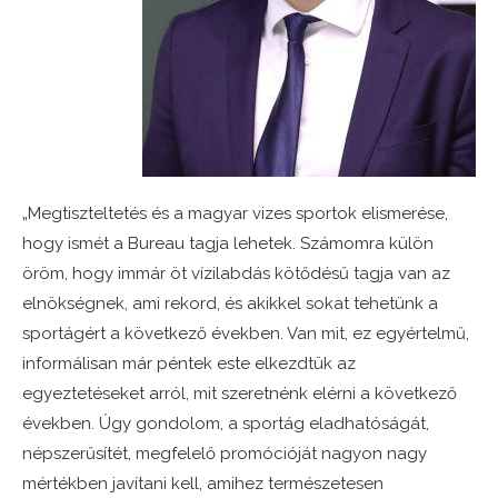
„Megtiszteltetés és a magyar vizes sportok elismerése,
hogy ismét a Bureau tagja lehetek. Számomra külön
öröm, hogy immár öt vízilabdás kötődésű tagja van az
elnökségnek, ami rekord, és akikkel sokat tehetünk a
sportágért a következő években. Van mit, ez egyértelmű,
informálisan már péntek este elkezdtük az
egyeztetéseket arról, mit szeretnénk elérni a következő
években. Úgy gondolom, a sportág eladhatóságát,
népszerűsítét, megfelelő promócióját nagyon nagy
mértékben javítani kell, amihez természetesen