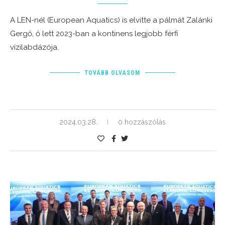
A LEN-nél (European Aquatics) is elvitte a pálmát Zalánki
Gergő, ő lett 2023-ban a kontinens legjobb férfi
vízilabdázója.
TOVÁBB OLVASOM
2024.03.28.
0 hozzászólás