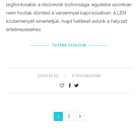
legfontosabb a részvevők biztonsága, egyelőre azonban
nem hoztak döntést a versennyel kapcsolatban. A LEN
közleményét ismertetjük, majd hátteret adunk a helyzet
értelmezéséhez.
TOVÁBB OLVASOM
2023.10.12.
0 hozzászólás
1
2