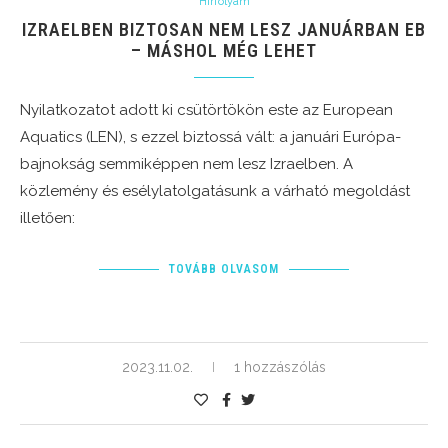
Hírfolyam
IZRAELBEN BIZTOSAN NEM LESZ JANUÁRBAN EB
– MÁSHOL MÉG LEHET
Nyilatkozatot adott ki csütörtökön este az European
Aquatics (LEN), s ezzel biztossá vált: a januári Európa-
bajnokság semmiképpen nem lesz Izraelben. A
közlemény és esélylatolgatásunk a várható megoldást
illetően:
TOVÁBB OLVASOM
2023.11.02.
1 hozzászólás