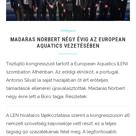
Hírfolyam
MADARAS NORBERT NÉGY ÉVIG AZ EUROPEAN
AQUATICS VEZETÉSÉBEN
Tisztújító kongresszust tartott a European Aquatics (LEN)
szombaton Athénban. Az eddigi elnököt, a portugál
Antonio Silvát (a saját hazájában őt ért erőteljes
támadások ellenére) újraválasztották. Madaras Norbert
négy évre lett a Büro tagja. Részletek:
A LEN hivatalos tájékoztatása szerint a kongresszuson 46
nemzeti szövetség képviselője vett részt, ez a teljes
tagság 90 százalékának felel meg. A legfontosabb