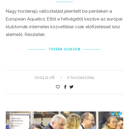
Nagy horderejű változtatást jelentett be pénteken a
European Aquatics. Ettől a hétvégétől kezdve az európai
klubtornák internetes közvetítése csak előfizetéssel lesz
elérhető. Részletek:
TOVÁBB OLVASOM
2024.11.08.
0 hozzászólás