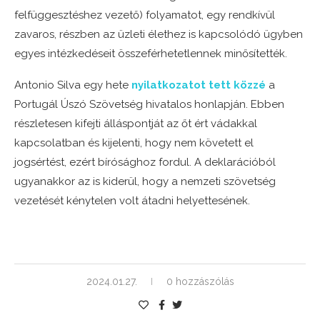
felfüggesztéshez vezető) folyamatot, egy rendkívül
zavaros, részben az üzleti élethez is kapcsolódó ügyben
egyes intézkedéseit összeférhetetlennek minősítették.
Antonio Silva egy hete
nyilatkozatot tett közzé
a
Portugál Úszó Szövetség hivatalos honlapján. Ebben
részletesen kifejti álláspontját az őt ért vádakkal
kapcsolatban és kijelenti, hogy nem követett el
jogsértést, ezért bírósághoz fordul. A deklarációból
ugyanakkor az is kiderül, hogy a nemzeti szövetség
vezetését kénytelen volt átadni helyettesének.
2024.01.27.
0 hozzászólás