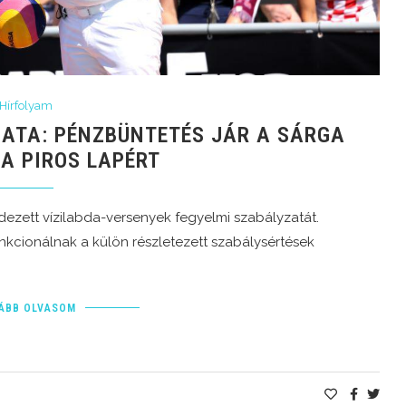
Hírfolyam
ZATA: PÉNZBÜNTETÉS JÁR A SÁRGA
 A PIROS LAPÉRT
ndezett vízilabda-versenyek fegyelmi szabályzatát.
zankcionálnak a külön részletezett szabálysértések
ÁBB OLVASOM