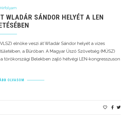
Hírfolyam
T WLADÁR SÁNDOR HELYÉT A LEN
ETÉSÉBEN
VLSZ) elnöke veszi át Wladár Sándor helyét a vizes
stületében, a Büróban. A Magyar Úszó Szövetség (MÚSZ)
 a törökországi Belekben zajló hétvégi LEN-kongresszuson
ÁBB OLVASOM