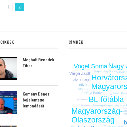
1
2
 CIKKEK
CÍMKÉK
Meghalt Benedek
Nagy
Vogel Soma
Tibor
Vigvári 
Magyarország-Szerbia
Varga Zsolt
Horvátors
vlv-interjú
Magyaror
edzés
OSC-FTC
Erdélyi Balázs
Tátrai Dáv
Kemény Dénes
OB1
BL-főtábla
bejelentette
olasz bajnokság
lemondását
Montenegró-Magyarország
varga d
Balogh Botond
Magyarország-
élő k
u20
Mä
Olaszország
b
Bátori Bence