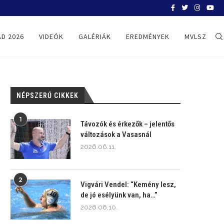
NYÉKI BALÁZS: “A RUTIN MELLETTÜNK
D 2026
VIDEÓK
GALÉRIÁK
EREDMÉNYEK
MVLSZ
NÉPSZERŰ CIKKEK
1
Távozók és érkezők – jelentős
változások a Vasasnál
2026.06.11.
2
Vigvári Vendel: “Kemény lesz,
de jó esélyünk van, ha…”
2026.06.10.