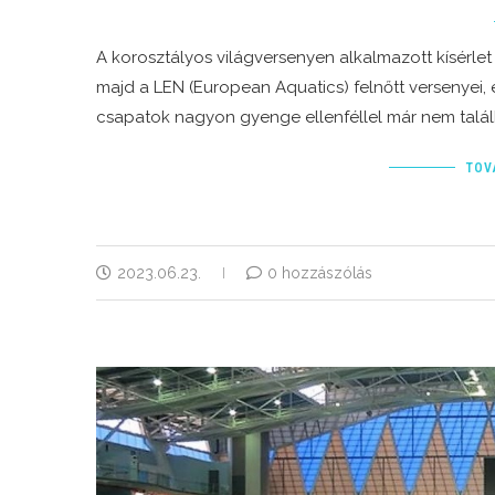
A korosztályos világversenyen alkalmazott kísérlet
majd a LEN (European Aquatics) felnőtt versenyei, e
csapatok nagyon gyenge ellenféllel már nem talál
TOV
2023.06.23.
0 hozzászólás