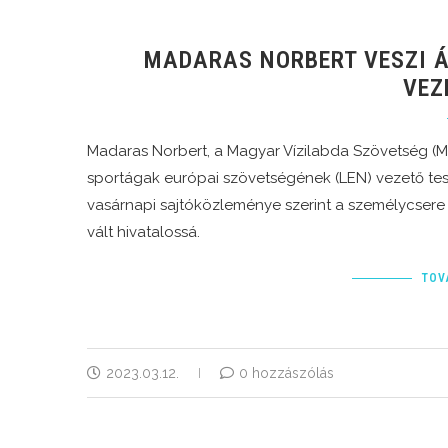
MADARAS NORBERT VESZI Á
VEZ
Madaras Norbert, a Magyar Vízilabda Szövetség (M
sportágak európai szövetségének (LEN) vezető te
vasárnapi sajtóközleménye szerint a személycsere
vált hivatalossá.
TOV
2023.03.12.
0 hozzászólás