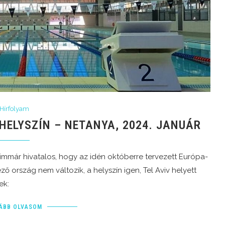
Hírfolyam
 HELYSZÍN – NETANYA, 2024. JANUÁR
immár hivatalos, hogy az idén októberre tervezett Európa-
ő ország nem változik, a helyszín igen, Tel Aviv helyett
ek:
ÁBB OLVASOM