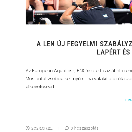
A LEN ÚJ FEGYELMI SZABÁLY
LAPÉRT ÉS
Az European Aquatics (LEN) frissítette az általa re
Mostantól zsebbe kell nyúlni, ha valakit a bírók s
elkövetéséért.
TOV
2023.09.21.
0 hozzászólás