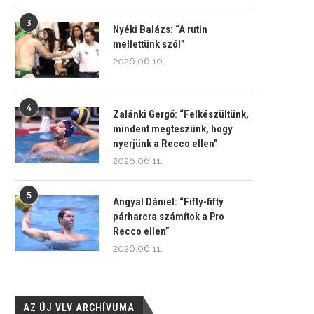
3
Nyéki Balázs: “A rutin
mellettünk szól”
2026.06.10.
4
Zalánki Gergő: “Felkészültünk,
mindent megteszünk, hogy
nyerjünk a Recco ellen”
2026.06.11.
5
Angyal Dániel: “Fifty-fifty
párharcra számítok a Pro
Recco ellen”
2026.06.11.
AZ ÚJ VLV ARCHÍVUMA