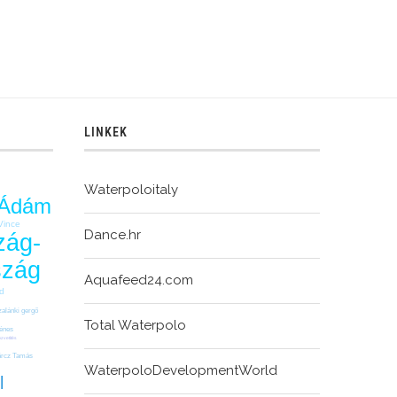
LINKEK
Waterpoloitaly
 Ádám
Vince
Dance.hr
zág-
szág
Aquafeed24.com
id
zalánki gergő
Total Waterpolo
énes
özvetítés
rcz Tamás
WaterpoloDevelopmentWorld
l