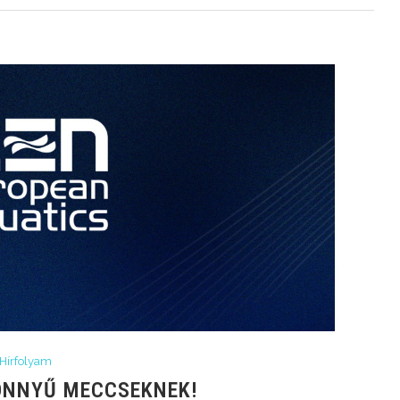
Hírfolyam
KÖNNYŰ MECCSEKNEK!