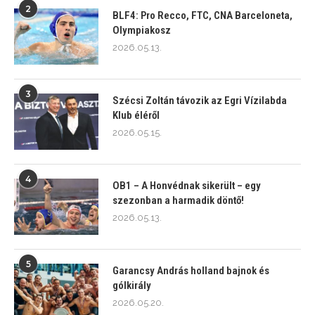
2
BLF4: Pro Recco, FTC, CNA Barceloneta,
Olympiakosz
2026.05.13.
3
Szécsi Zoltán távozik az Egri Vízilabda
Klub éléről
2026.05.15.
4
OB1 – A Honvédnak sikerült – egy
szezonban a harmadik döntő!
2026.05.13.
5
Garancsy András holland bajnok és
gólkirály
2026.05.20.