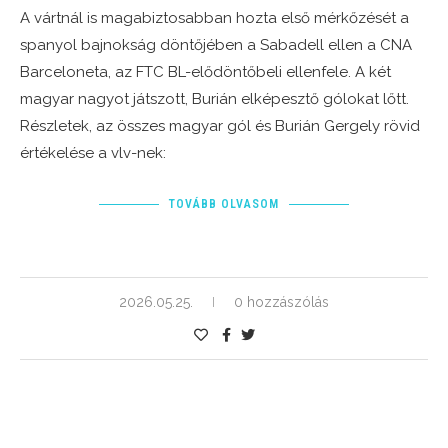
A vártnál is magabiztosabban hozta első mérkőzését a
spanyol bajnokság döntőjében a Sabadell ellen a CNA
Barceloneta, az FTC BL-elődöntőbeli ellenfele. A két
magyar nagyot játszott, Burián elképesztő gólokat lőtt.
Részletek, az összes magyar gól és Burián Gergely rövid
értékelése a vlv-nek:
TOVÁBB OLVASOM
2026.05.25.
0 hozzászólás