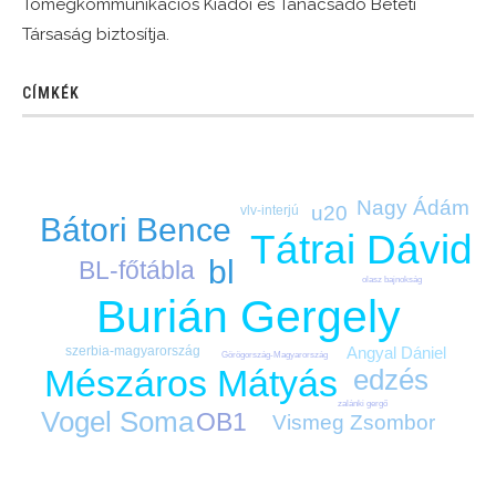
Tömegkommunikációs Kiadói és Tanácsadó Betéti
Társaság biztosítja.
CÍMKÉK
Nagy Ádám
u20
vlv-interjú
Bátori Bence
Tátrai Dávid
bl
BL-főtábla
olasz bajnokság
Burián Gergely
szerbia-magyarország
Angyal Dániel
Görögország-Magyarország
Mészáros Mátyás
edzés
zalánki gergő
Vogel Soma
OB1
Vismeg Zsombor