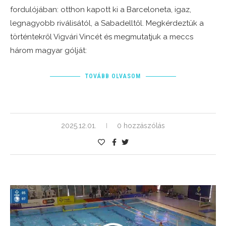
fordulójában: otthon kapott ki a Barceloneta, igaz,
legnagyobb riválisától, a Sabadelltől. Megkérdeztük a
történtekről Vigvári Vincét és megmutatjuk a meccs
három magyar gólját:
TOVÁBB OLVASOM
2025.12.01.
0 hozzászólás