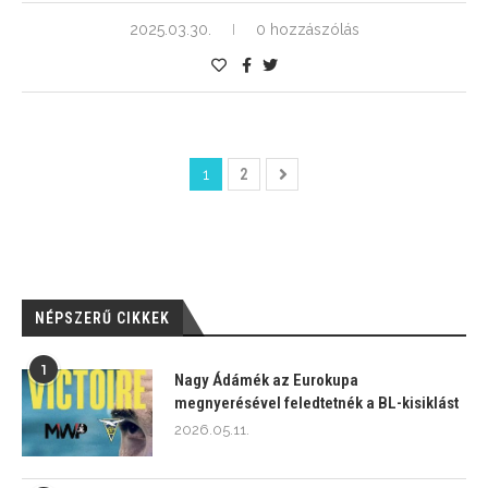
2025.03.30.
0 hozzászólás
1
2
NÉPSZERŰ CIKKEK
1
Nagy Ádámék az Eurokupa
megnyerésével feledtetnék a BL-kisiklást
2026.05.11.