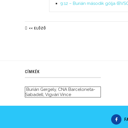
9:12 – Burián második gólja (BVS
<< ELŐZŐ
CÍMKÉK
Burián Gergely
,
CNA Barceloneta-
Sabadell
,
Vigvári Vince
F