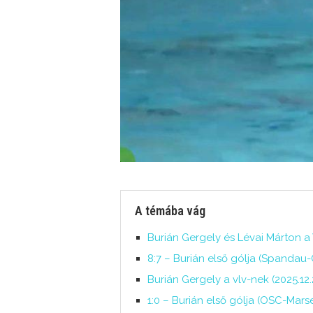
A témába vág
Burián Gergely és Lévai Márton a 
8:7 – Burián első gólja (Spandau-O
Burián Gergely a vlv-nek (2025.12.2
1:0 – Burián első gólja (OSC-Marsei