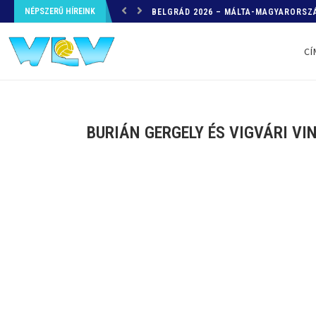
NÉPSZERŰ HÍREINK
HELYZETKÉP AZ EB-RŐL – A TOVÁBBI
CÍ
BURIÁN GERGELY ÉS VIGVÁRI V