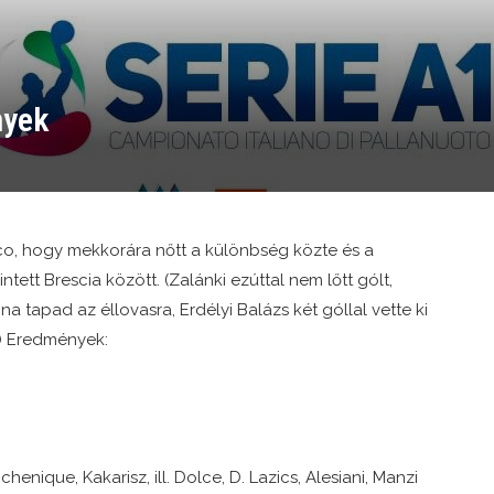
nyek
o, hogy mekkorára nőtt a különbség közte és a
ett Brescia között. (Zalánki ezúttal nem lőtt gólt,
a tapad az éllovasra, Erdélyi Balázs két góllal vette ki
.) Eredmények:
Echenique, Kakarisz, ill. Dolce, D. Lazics, Alesiani, Manzi