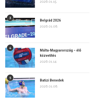
2026.01.15.
3
Belgrád 2026
2026.01.08.
4
Málta-Magyarország – élő
közvetítés
2026.01.14.
5
Batizi Benedek
2026.01.08.