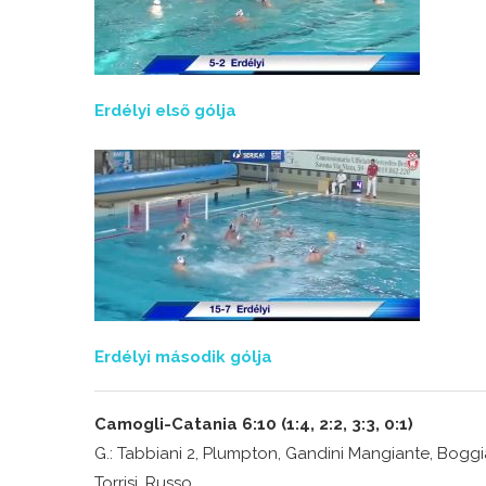
Erdélyi első gólja
Erdélyi második gólja
Camogli-Catania 6:10 (1:4, 2:2, 3:3, 0:1)
G.: Tabbiani 2, Plumpton, Gandini Mangiante, Boggiano,
Torrisi, Russo