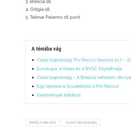
3. Brescia 18,
4. Ortigia 18,
5. Telimar Palermo 16 pont
A témába vág
Olasz bajnokság: Pro Recco-Savona 10:7 – Za
Eurokupa: a Vasas és a BVSC folytathatja
Olasz bajnokság – A Brescia nehezen, de ny
Egy lépésre a Scudettótól a Pro Recco!
Eredmények Itáliából
ERDÉLYI BALÁZS
OLASZ BAJNOKSÁG