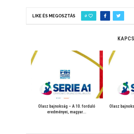
0
LIKE ÉS MEGOSZTÁS
KAPCS
hétvégi
Olasz bajnokság – A 10. forduló
Olasz bajnoks
 gólok
eredményei, magyar...