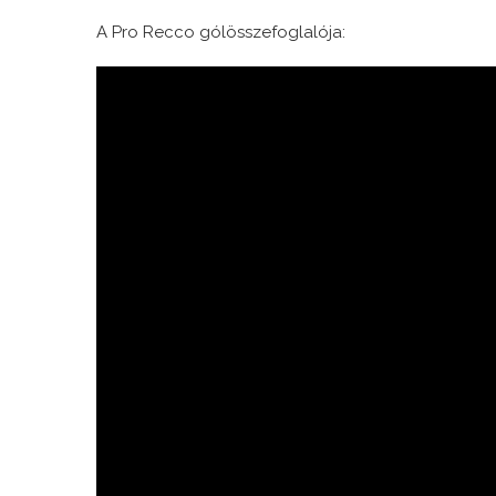
A Pro Recco gólösszefoglalója: