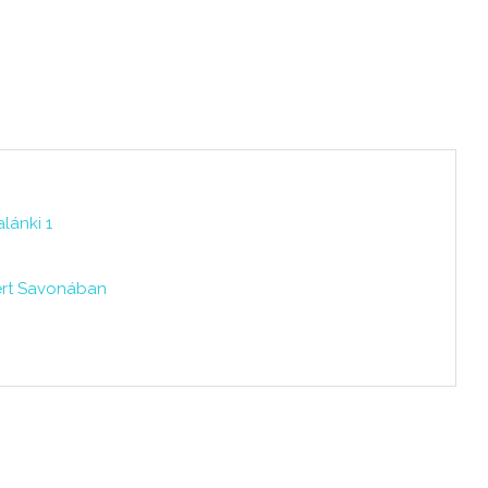
lánki 1
ert Savonában