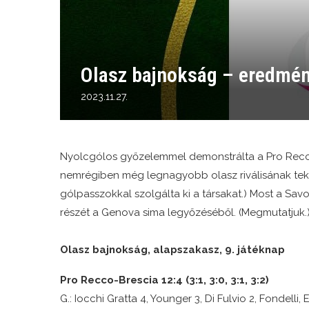
Olasz bajnokság – eredmé
2023.11.27.
Nyolcgólos győzelemmel demonstrálta a Pro Recc
nemrégiben még legnagyobb olasz riválisának tekint
gólpasszokkal szolgálta ki a társakat.) Most a Savon
részét a Genova sima legyőzéséből. (Megmutatjuk
Olasz bajnokság, alapszakasz, 9. játéknap
Pro Recco-Brescia 12:4 (3:1, 3:0, 3:1, 3:2)
G.: Iocchi Gratta 4, Younger 3, Di Fulvio 2, Fondelli, 