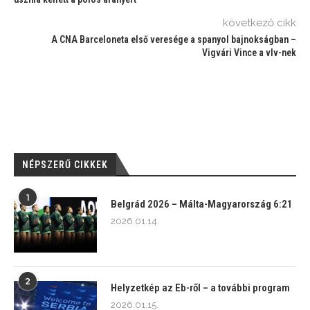
következő cikk
A CNA Barceloneta első veresége a spanyol bajnokságban –
Vigvári Vince a vlv-nek
NÉPSZERŰ CIKKEK
1
Belgrád 2026 – Málta-Magyarország 6:21
2026.01.14.
2
Helyzetkép az Eb-ről – a további program
2026.01.15.