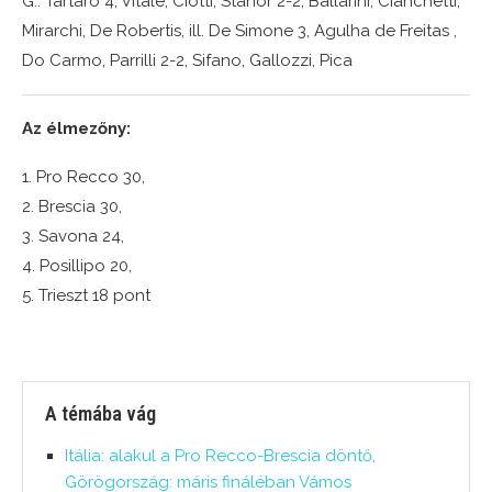
G.: Tartaro 4, Vitale, Ciotti, Stahor 2-2, Ballarini, Cianchetti,
Mirarchi, De Robertis, ill. De Simone 3, Agulha de Freitas ,
Do Carmo, Parrilli 2-2, Sifano, Gallozzi, Pica
Az élmezőny:
1. Pro Recco 30,
2. Brescia 30,
3. Savona 24,
4. Posillipo 20,
5. Trieszt 18 pont
A témába vág
Itália: alakul a Pro Recco-Brescia döntő,
Görögország: máris fináléban Vámos