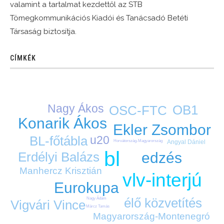
valamint a tartalmat kezdettől az STB
Tömegkommunikációs Kiadói és Tanácsadó Betéti
Társaság biztosítja.
CÍMKÉK
Nagy Ákos
OB1
OSC-FTC
Konarik Ákos
Ekler Zsombor
BL-főtábla
u20
Horvátország-Magyarország
Angyal Dániel
bl
edzés
Erdélyi Balázs
Manhercz Krisztián
vlv-interjú
Eurokupa
élő közvetítés
Nagy Ádám
Vigvári Vince
Märcz Tamás
Magyarország-Montenegró