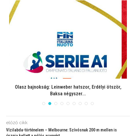
Olasz bajnokság: Leinweber hatszor, Erdélyi ötször,
Baksa négyszer...
előző cikk
Vízilabda-történelem – Melbourne: Szívósnak 200 m mellen is
úsznia kellett a pólós aranyért