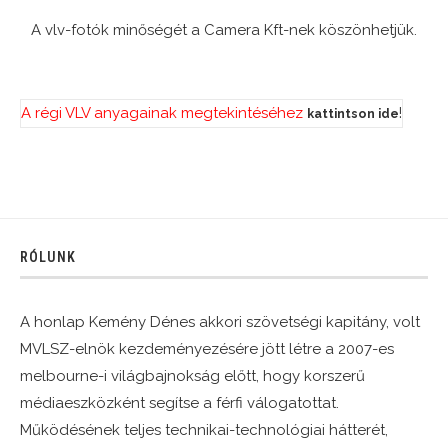
A vlv-fotók minőségét a Camera Kft-nek köszönhetjük.
A régi VLV anyagainak megtekintéséhez
!
kattintson ide
RÓLUNK
A honlap Kemény Dénes akkori szövetségi kapitány, volt
MVLSZ-elnök kezdeményezésére jött létre a 2007-es
melbourne-i világbajnokság előtt, hogy korszerű
médiaeszközként segítse a férfi válogatottat.
Működésének teljes technikai-technológiai hátterét,