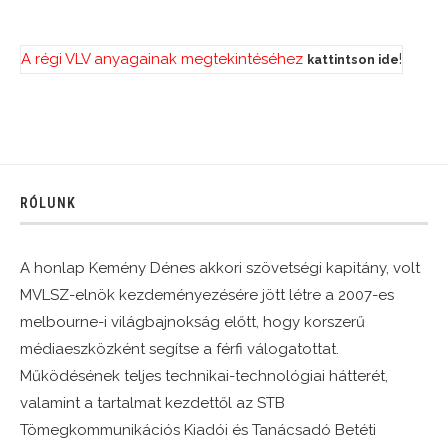
A régi VLV anyagainak megtekintéséhez
!
kattintson ide
RÓLUNK
A honlap Kemény Dénes akkori szövetségi kapitány, volt
MVLSZ-elnök kezdeményezésére jött létre a 2007-es
melbourne-i világbajnokság előtt, hogy korszerű
médiaeszközként segítse a férfi válogatottat.
Működésének teljes technikai-technológiai hátterét,
valamint a tartalmat kezdettől az STB
Tömegkommunikációs Kiadói és Tanácsadó Betéti