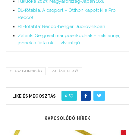
Fukuoka 2023: Magyarország-Japán 16:8
BL-főtábla, A csoport – Otthon kapott ki a Pro
Recco!
BL-főtábla: Recco-henger Dubrovnikban
Zalánki Gergővel már poénkodnak – neki annyi,
jönnek a fiatalok… – vlv-intejú
OLASZ BAJNOKSÁG
ZALÁNKI GERGŐ
0
LIKE ÉS MEGOSZTÁS
KAPCSOLÓDÓ HÍREK