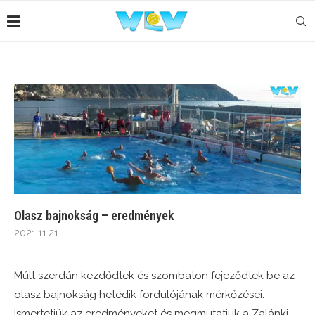
Olasz bajnokság – eredmények
2021.11.21.
Múlt szerdán kezdődtek és szombaton fejeződtek be az
olasz bajnokság hetedik fordulójának mérkőzései.
Ismertetjük az eredményeket és megmutatjuk a Zalánki-