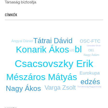
Társaság biztosítja.
CÍMKÉK
Tátrai Dávid
OSC-FTC
Angyal Dániel
bl
Leinweber Olivér
Konarik Ákos
u20
OB1
Nagy Ádám
Csacsovszky Erik
Eurokupa
Mészáros Mátyás
edzés
Varga Zsolt
Nagy Ákos
Horvátország-Magyarország