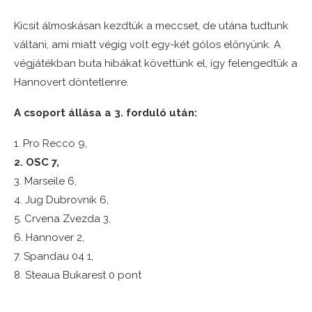
Kicsit álmoskásan kezdtük a meccset, de utána tudtunk
váltani, ami miatt végig volt egy-két gólos előnyünk. A
végjátékban buta hibákat követtünk el, így felengedtük a
Hannovert döntetlenre.
A csoport állása a 3. forduló után:
1. Pro Recco 9,
2. OSC 7,
3. Marseile 6,
4. Jug Dubrovnik 6,
5. Crvena Zvezda 3,
6. Hannover 2,
7. Spandau 04 1,
8. Steaua Bukarest 0 pont