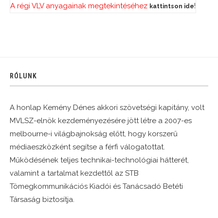
A régi VLV anyagainak megtekintéséhez
!
kattintson ide
RÓLUNK
A honlap Kemény Dénes akkori szövetségi kapitány, volt
MVLSZ-elnök kezdeményezésére jött létre a 2007-es
melbourne-i világbajnokság előtt, hogy korszerű
médiaeszközként segítse a férfi válogatottat.
Működésének teljes technikai-technológiai hátterét,
valamint a tartalmat kezdettől az STB
Tömegkommunikációs Kiadói és Tanácsadó Betéti
Társaság biztosítja.