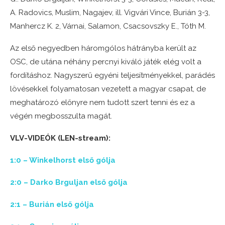
A. Radovics, Muslim, Nagajev, ill. Vigvári Vince, Burián 3-3,
Manhercz K. 2, Várnai, Salamon, Csacsovszky E., Tóth M.
Az első negyedben háromgólos hátrányba került az
OSC, de utána néhány percnyi kiváló játék elég volt a
fordításhoz. Nagyszerű egyéni teljesítményekkel, parádés
lövésekkel folyamatosan vezetett a magyar csapat, de
meghatározó előnyre nem tudott szert tenni és ez a
végén megbosszulta magát.
VLV-VIDEÓK (LEN-stream):
1:0 – Winkelhorst első gólja
2:0 – Darko Brguljan első gólja
2:1 – Burián első gólja