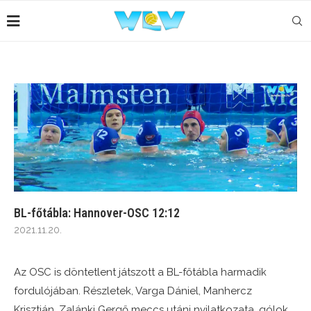
BL-főtábla: Hannover-OSC 12:12
2021.11.20.
Az OSC is döntetlent játszott a BL-főtábla harmadik
fordulójában. Részletek, Varga Dániel, Manhercz
Krisztián, Zalánki Gergő meccs utáni nyilatkozata, gólok