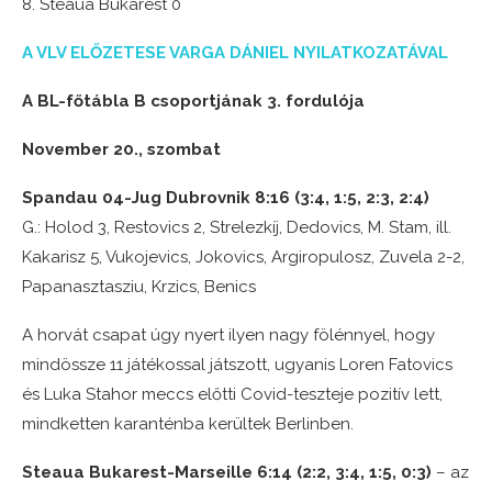
8. Steaua Bukarest 0
A VLV ELŐZETESE VARGA DÁNIEL NYILATKOZATÁVAL
A BL-főtábla B csoportjának 3. fordulója
November 20., szombat
Spandau 04-Jug Dubrovnik 8:16 (3:4, 1:5, 2:3, 2:4)
G.: Holod 3, Restovics 2, Strelezkíj, Dedovics, M. Stam, ill.
Kakarisz 5, Vukojevics, Jokovics, Argiropulosz, Zuvela 2-2,
Papanasztasziu, Krzics, Benics
A horvát csapat úgy nyert ilyen nagy fölénnyel, hogy
mindössze 11 játékossal játszott, ugyanis Loren Fatovics
és Luka Stahor meccs előtti Covid-teszteje pozitív lett,
mindketten karanténba kerültek Berlinben.
Steaua Bukarest-Marseille 6:14 (2:2, 3:4, 1:5, 0:3)
– az