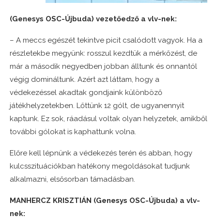
(Genesys OSC-Újbuda) vezetőedző a vlv-nek:
– A meccs egészét tekintve picit csalódott vagyok. Ha a
részletekbe megyünk: rosszul kezdtük a mérkőzést, de
már a második negyedben jobban álltunk és onnantól
végig domináltunk. Azért azt láttam, hogy a
védekezéssel akadtak gondjaink különböző
játékhelyzetekben. Lőttünk 12 gólt, de ugyanennyit
kaptunk. Ez sok, ráadásul voltak olyan helyzetek, amikből
további gólokat is kaphattunk volna.
Előre kell lépnünk a védekezés terén és abban, hogy
kulcsszituációkban hatékony megoldásokat tudjunk
alkalmazni, elsősorban támadásban.
MANHERCZ KRISZTIÁN (Genesys OSC-Újbuda) a vlv-
nek: