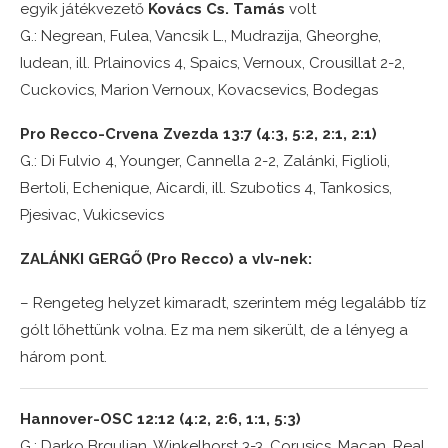
egyik játékvezető
Kovács Cs. Tamás
volt
G.: Negrean, Fulea, Vancsik L., Mudrazija, Gheorghe,
Iudean, ill. Prlainovics 4, Spaics, Vernoux, Crousillat 2-2,
Cuckovics, Marion Vernoux, Kovacsevics, Bodegas
Pro Recco-Crvena Zvezda 13:7 (4:3, 5:2, 2:1, 2:1)
G.: Di Fulvio 4, Younger, Cannella 2-2, Zalánki, Figlioli,
Bertoli, Echenique, Aicardi, ill. Szubotics 4, Tankosics,
Pjesivac, Vukicsevics
ZALÁNKI GERGŐ (Pro Recco) a vlv-nek:
– Rengeteg helyzet kimaradt, szerintem még legalább tíz
gólt lőhettünk volna. Ez ma nem sikerült, de a lényeg a
három pont.
Hannover-OSC 12:12 (4:2, 2:6, 1:1, 5:3)
G.: Darko Brguljan, Winkelhorst 3-3, Corusics, Macan, Real,