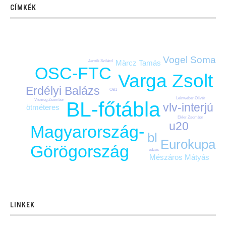
CÍMKÉK
Vogel Soma
Jansik Szilárd
Märcz Tamás
OSC-FTC
Varga Zsolt
Erdélyi Balázs
OB1
Leinweber Olivér
Vismeg Zsombor
BL-főtábla
vlv-interjú
ötméteres
Ekler Zsombor
u20
Magyarország-
bl
Eurokupa
Görögország
edzés
Mészáros Mátyás
LINKEK