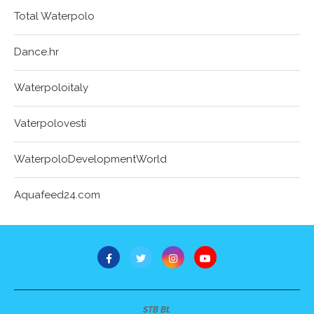
Total Waterpolo
Dance.hr
Waterpoloitaly
Vaterpolovesti
WaterpoloDevelopmentWorld
Aquafeed24.com
STB Bt.