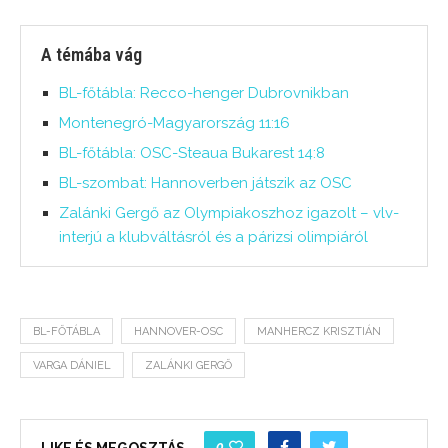
A témába vág
BL-főtábla: Recco-henger Dubrovnikban
Montenegró-Magyarország 11:16
BL-főtábla: OSC-Steaua Bukarest 14:8
BL-szombat: Hannoverben játszik az OSC
Zalánki Gergő az Olympiakoszhoz igazolt – vlv-
interjú a klubváltásról és a párizsi olimpiáról
BL-FŐTÁBLA
HANNOVER-OSC
MANHERCZ KRISZTIÁN
VARGA DÁNIEL
ZALÁNKI GERGŐ
0
LIKE ÉS MEGOSZTÁS