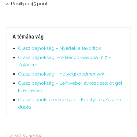
4. Posillipo 45 pont.
A témába vág
Olasz bajnokság – Nyertek a favoritok
Olasz bajnokság: Pro Recco-Savona 10:7 –
Zalánki 1
Olasz bajnokság – hétvégi eredmények
Olasz bajnokság – Leinweber évkezdése: öt gól
Firenzében
Olasz bajnoki eredmények – Erdélyi- és Zalánki-
dupla
OLASZ BAJNOKSÁG