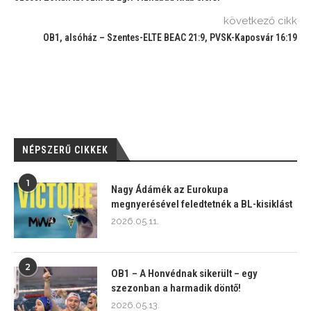
következő cikk
OB1, alsóház – Szentes-ELTE BEAC 21:9, PVSK-Kaposvár 16:19
NÉPSZERŰ CIKKEK
1
Nagy Ádámék az Eurokupa
megnyerésével feledtetnék a BL-kisiklást
2026.05.11.
2
OB1 – A Honvédnak sikerült – egy
szezonban a harmadik döntő!
2026.05.13.