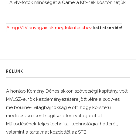
A vlv-fotók minőségét a Camera Kft-nek köszönhetjük.
A régi VLV anyagainak megtekintéséhez
!
kattintson ide
RÓLUNK
A honlap Kemény Dénes akkori szövetségi kapitány, volt
MVLSZ-elnök kezdeményezésére jött létre a 2007-es
melbourne-i világbajnokság előtt, hogy korszerű
médiaeszközként segítse a férfi válogatottat.
Működésének teljes technikai-technológiai hátterét,
valamint a tartalmat kezdettől az STB