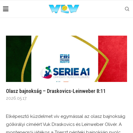
Olasz bajnokság – Draskovics-Leinweber 8:11
2026.05.17.
Elképesztő küzdelmet vív egymással az olasz bajnokság
gólkirályi címéért Vuk Draskovics és Leinweber Olivér. A
montenegrói játékos a Trieszt pénteki bajnokiján nyolc