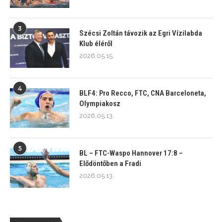
3
Szécsi Zoltán távozik az Egri Vízilabda
Klub éléről
2026.05.15.
4
BLF4: Pro Recco, FTC, CNA Barceloneta,
Olympiakosz
2026.05.13.
5
BL – FTC-Waspo Hannover 17:8 –
Elődöntőben a Fradi
2026.05.13.