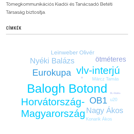
Tömegkommunikációs Kiadói és Tanácsadó Betéti
Társaság biztosítja.
CÍMKÉK
Leinweber Olivér
ötméteres
Nyéki Balázs
vlv-interjú
Eurokupa
bl
Märcz Tamás
Balogh Botond
BL-főtábla
OB1
Horvátország-
u20
Nagy Ákos
Magyarország
Konarik Ákos