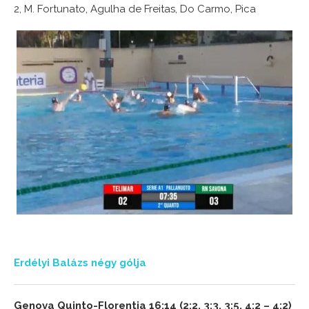
2, M. Fortunato, Agulha de Freitas, Do Carmo, Pica
Erdélyi Balázs négy gólja
Genova Quinto-Florentia 16:14 (2:2, 3:3, 3:5, 4:2 – 4:2)