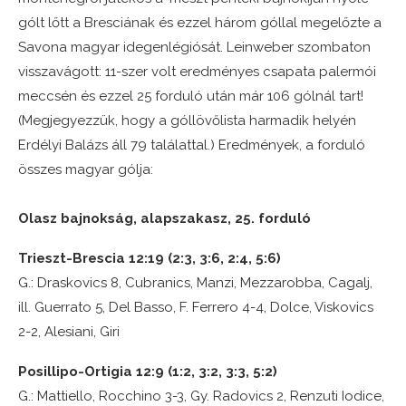
gólt lőtt a Bresciának és ezzel három góllal megelőzte a
Savona magyar idegenlégiósát. Leinweber szombaton
visszavágott: 11-szer volt eredményes csapata palermói
meccsén és ezzel 25 forduló után már 106 gólnál tart!
(Megjegyezzük, hogy a góllövőlista harmadik helyén
Erdélyi Balázs áll 79 találattal.) Eredmények, a forduló
összes magyar gólja:
Olasz bajnokság, alapszakasz, 25. forduló
Trieszt-Brescia 12:19 (2:3, 3:6, 2:4, 5:6)
G.: Draskovics 8, Cubranics, Manzi, Mezzarobba, Cagalj,
ill. Guerrato 5, Del Basso, F. Ferrero 4-4, Dolce, Viskovics
2-2, Alesiani, Giri
Posillipo-Ortigia 12:9 (1:2, 3:2, 3:3, 5:2)
G.: Mattiello, Rocchino 3-3, Gy. Radovics 2, Renzuti Iodice,