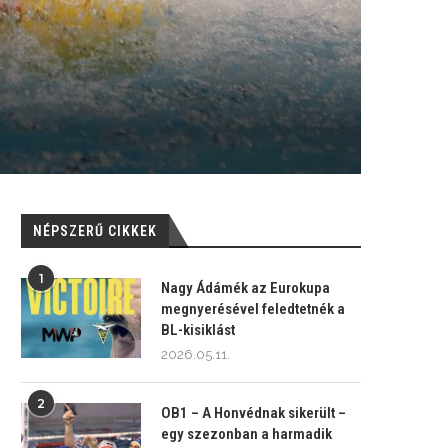
NÉPSZERŰ CIKKEK
1
Nagy Ádámék az Eurokupa
megnyerésével feledtetnék a
BL-kisiklást
2026.05.11.
2
OB1 – A Honvédnak sikerült –
egy szezonban a harmadik