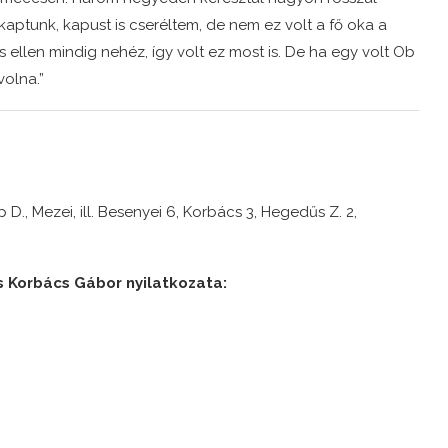
 kaptunk, kapust is cseréltem, de nem ez volt a fő oka a
 ellen mindig nehéz, így volt ez most is. De ha egy volt Ob
volna.”
 D., Mezei, ill. Besenyei 6, Korbács 3, Hegedűs Z. 2,
s Korbács Gábor nyilatkozata: