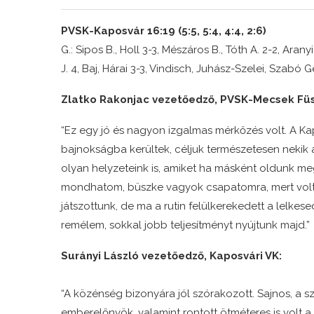
PVSK-Kaposvár 16:19 (5:5, 5:4, 4:4, 2:6)
G.: Sipos B., Holl 3-3, Mészáros B., Tóth A. 2-2, Aran
J. 4, Baj, Hárai 3-3, Vindisch, Juhász-Szelei, Szabó 
Zlatko Rakonjac vezetőedző, PVSK-Mecsek Füs
“Ez egy jó és nagyon izgalmas mérkőzés volt. A K
bajnokságba kerültek, céljuk természetesen nekik a 
olyan helyzeteink is, amiket ha másként oldunk meg
mondhatom, büszke vagyok csapatomra, mert volt t
játszottunk, de ma a rutin felülkerekedett a lelkes
remélem, sokkal jobb teljesítményt nyújtunk majd.”
Surányi László vezetőedző, Kaposvári VK:
“A közénség bizonyára jól szórakozott. Sajnos, a s
emberelőnyök, valamint rontott ötméteres is volt