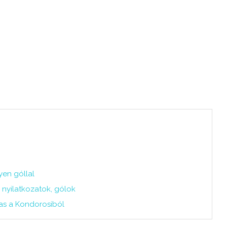
yen góllal
 nyilatkozatok, gólok
sas a Kondorosiból