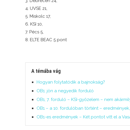
3. Debrecen 24,
4. UVSE 21,
5. Miskolc 17,
6. KSI 10,
7. Pécs 5,
8. ELTE BEAC 5 pont
A témába vág
Hogyan folytatódik a bajnokság?
OB1: jön a negyedik forduló
OB1, 7. forduló – KSI-győzelem – nem akármil
OB1 – a 10. fordulóban történt – eredmények,
OB1-es eredmények – Két pontot vitt el a Va