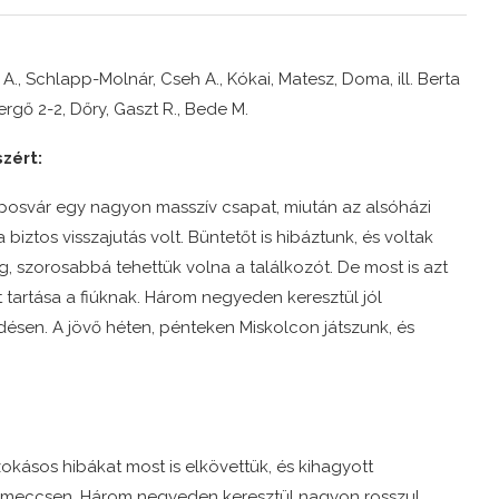
yi A., Schlapp-Molnár, Cseh A., Kókai, Matesz, Doma, ill. Berta
Gergő 2-2, Dőry, Gaszt R., Bede M.
zért:
aposvár egy nagyon masszív csapat, miután az alsóházi
biztos visszajutás volt. Büntetőt is hibáztunk, és voltak
, szorosabbá tehettük volna a találkozót. De most is azt
artása a fiúknak. Három negyeden keresztül jól
edésen. A jövő héten, pénteken Miskolcon játszunk, és
zokásos hibákat most is elkövettük, és kihagyott
 a meccsen. Három negyeden keresztül nagyon rosszul