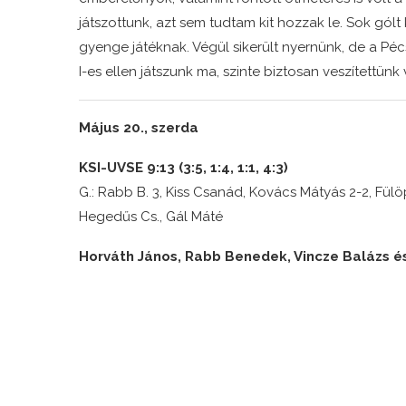
játszottunk, azt sem tudtam kit hozzak le. Sok gólt
gyenge játéknak. Végül sikerült nyernünk, de a Pécs
I-es ellen játszunk ma, szinte biztosan veszítettünk 
Május 20., szerda
KSI-UVSE 9:13 (3:5, 1:4, 1:1, 4:3)
G.: Rabb B. 3, Kiss Csanád, Kovács Mátyás 2-2, Fülöp
Hegedűs Cs., Gál Máté
Horváth János, Rabb Benedek, Vincze Balázs é