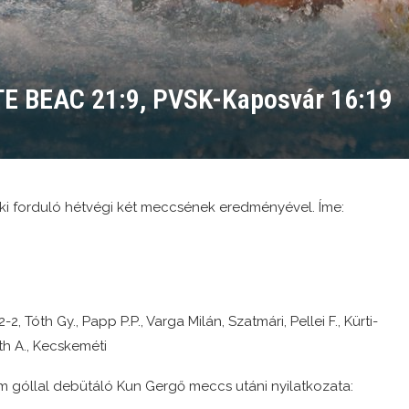
TE BEAC 21:9, PVSK-Kaposvár 16:19
ki forduló hétvégi két meccsének eredményével. Íme:
-2, Tóth Gy., Papp P.P., Varga Milán, Szatmári, Pellei F., Kürti-
áth A., Kecskeméti
 góllal debütáló Kun Gergő meccs utáni nyilatkozata: