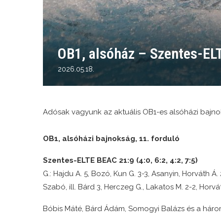
OB1, alsóház – Szentes-EL
2026.05.18.
Adósak vagyunk az aktuális OB1-es alsóházi bajno
OB1, alsóházi bajnokság, 11. forduló
Szentes-ELTE BEAC 21:9 (4:0, 6:2, 4:2, 7:5)
G.: Hajdu A. 5, Bozó, Kun G. 3-3, Asanyin, Horváth Á. 2
Szabó, ill. Bárd 3, Herczeg G., Lakatos M. 2-2, Horv
Bóbis Máté, Bárd Ádám, Somogyi Balázs és a három