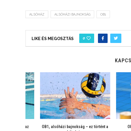
ALSÓHÁZ
ALSÓHÁZI BAJNOKSÁG
OB1
0
LIKE ÉS MEGOSZTÁS
KAPCS
zárul-e az
OB1, alsóházi bajnokság – ez történt a
OB1 – Al