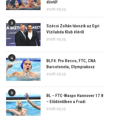
döntő!
2026.05.13.
3
Szécsi Zoltán távozik az Egri
Vízilabda Klub éléről
2026.05.15.
4
BLF4: Pro Recco, FTC, CNA
Barceloneta, Olympiakosz
2026.05.13.
5
BL – FTC-Waspo Hannover 17:8
– Elődöntőben a Fradi
2026.05.13.