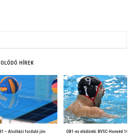
OLÓDÓ HÍREK
sóházi forduló jön
OB1-es elődöntő: BVSC-Honvéd 14:15