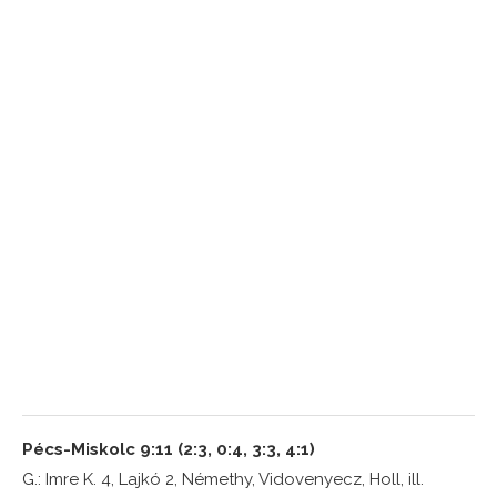
Pécs-Miskolc 9:11 (2:3, 0:4, 3:3, 4:1)
G.: Imre K. 4, Lajkó 2, Némethy, Vidovenyecz, Holl, ill.