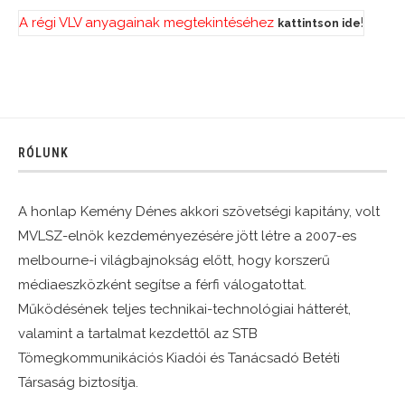
A régi VLV anyagainak megtekintéséhez
!
kattintson ide
RÓLUNK
A honlap Kemény Dénes akkori szövetségi kapitány, volt
MVLSZ-elnök kezdeményezésére jött létre a 2007-es
melbourne-i világbajnokság előtt, hogy korszerű
médiaeszközként segítse a férfi válogatottat.
Működésének teljes technikai-technológiai hátterét,
valamint a tartalmat kezdettől az STB
Tömegkommunikációs Kiadói és Tanácsadó Betéti
Társaság biztosítja.