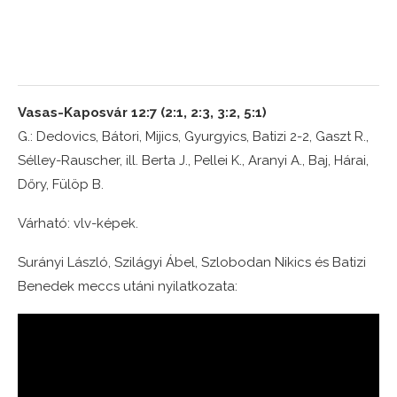
Vasas-Kaposvár 12:7 (2:1, 2:3, 3:2, 5:1)
G.: Dedovics, Bátori, Mijics, Gyurgyics, Batizi 2-2, Gaszt R.,
Sélley-Rauscher, ill. Berta J., Pellei K., Aranyi A., Baj, Hárai,
Dőry, Fülöp B.
Várható: vlv-képek.
Surányi László, Szilágyi Ábel, Szlobodan Nikics és Batizi
Benedek meccs utáni nyilatkozata: