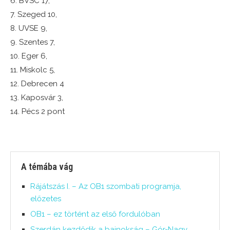
6. BVSC 17,
7. Szeged 10,
8. UVSE 9,
9. Szentes 7,
10. Eger 6,
11. Miskolc 5,
12. Debrecen 4
13. Kaposvár 3,
14. Pécs 2 pont
A témába vág
Rájátszás I. – Az OB1 szombati programja,
előzetes
OB1 – ez történt az első fordulóban
Szerdán kezdődik a bajnokság – Gór-Nagy