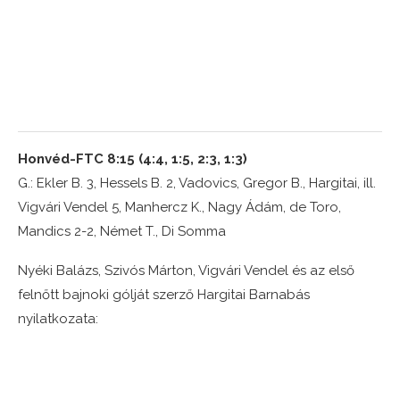
Honvéd-FTC 8:15 (4:4, 1:5, 2:3, 1:3)
G.: Ekler B. 3, Hessels B. 2, Vadovics, Gregor B., Hargitai, ill.
Vigvári Vendel 5, Manhercz K., Nagy Ádám, de Toro,
Mandics 2-2, Német T., Di Somma
Nyéki Balázs, Szivós Márton, Vigvári Vendel és az első
felnőtt bajnoki gólját szerző Hargitai Barnabás
nyilatkozata: