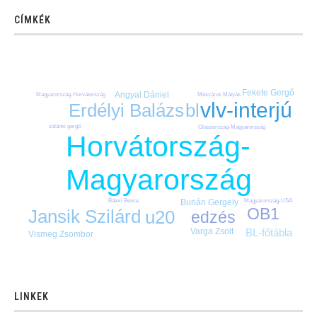
CÍMKÉK
Fekete Gergő
Angyal Dániel
Mészáros Mátyás
Magyarország-Horvátország
vlv-interjú
bl
Erdélyi Balázs
zalánki gergő
Olaszország-Magyarország
Horvátország-
Magyarország
Magyarország-USA
Bátori Bence
Burián Gergely
OB1
Jansik Szilárd
u20
edzés
BL-főtábla
Varga Zsolt
Vismeg Zsombor
LINKEK