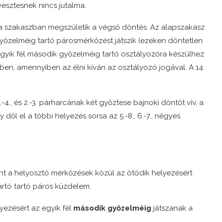
esztesnek nincs jutalma.
 szakaszban megszületik a végső döntés. Az alapszakasz
 győzelméig tartó párosmérkőzést játszik (ezeken döntetlen
gyik fél második győzelméig tartó osztályozóra készülhez
ben, amennyiben az élni kíván az osztályozó jogával. A 14.
4., és 2.-3. párharcának két győztese bajnoki döntőt vív, a
l el a többi helyezés sorsa az 5.-8., 6.-7., négyes
int a helyosztó mérkőzések közül az ötödik helyezésért
artó tartó páros küzdelem.
lyezésért az egyik fél
második győzelméig
játszanak a