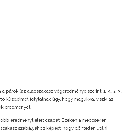
n a párok (az alapszakasz végeredménye szerint: 1.-4., 2.-3.,
rtó
küzdelmet folytatnak úgy, hogy magukkal viszik az
ük eredményét.
jobb eredményt elért csapat. Ezeken a meccseken
pszakasz szabályához képest, hogy döntetlen utáni