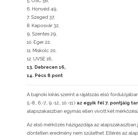
5. OSC 56,
6. Honvéd 49,
7. Szeged 37,
8. Kaposvár 32,
9. Szentes 29,
10. Eger 22,
11. Miskolc 20,
12. UVSE 16,
13. Debrecen 16,
14. Pécs 8 pont
A bajnoki kiírás szerint a rájátszás első fordulójába
5.-8., 6.-7., 9.-12., 10.-11.)
az egyik fél 7. pontjáig ta
alapszakaszban egymás ellen vívott két mérkőzés
Az első mérkőzés házigazdája az alapszakaszban 
döntetlen eredmény nem születhet. Eltérés az ala