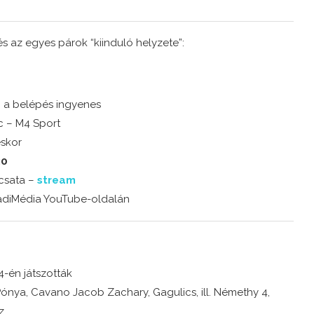
 az egyes párok “kiinduló helyzete”:
– a belépés ingyenes
rc – M4 Sport
éskor
:0
 csata –
stream
radiMédia YouTube-oldalán
24-én játszották
2, Pónya, Cavano Jacob Zachary, Gagulics, ill. Némethy 4,
z.