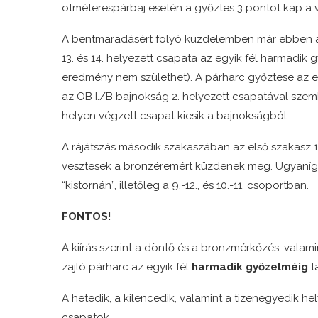
ötméterespárbaj esetén a győztes 3 pontot kap a v
A bentmaradásért folyó küzdelemben már ebben a
13. és 14. helyezett csapata az egyik fél harmadik
eredmény nem születhet). A párharc győztese az e
az OB I./B bajnokság 2. helyezett csapatával szem
helyen végzett csapat kiesik a bajnokságból.
A rájátszás második szakaszában az első szakasz 1.-
vesztesek a bronzéremért küzdenek meg. Ugyanígy dő
“kistornán”, illetőleg a 9.-12., és 10.-11. csoportban.
FONTOS!
A kiírás szerint a döntő és a bronzmérkőzés, valam
zajló párharc az egyik fél
harmadik győzelméig
t
A hetedik, a kilencedik, valamint a tizenegyedik he
csapatok.