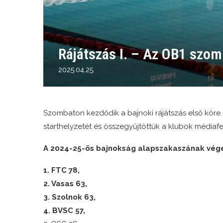
Rájátszás I. – Az OB1 szom
2025.04.25.
Szombaton kezdődik a bajnoki rájátszás első köre. 
starthelyzetét és összegyűjtöttük a klubok médiafel
A 2024-25-ös bajnokság alapszakaszának vé
1. FTC 78,
2. Vasas 63,
3. Szolnok 63,
4. BVSC 57,