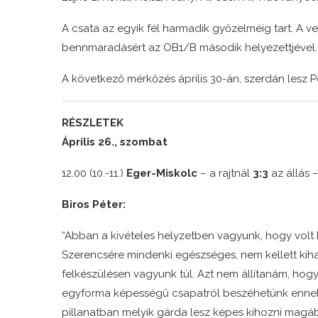
A csata az egyik fél harmadik győzelméig tart. A ve
bennmaradásért az OB1/B második helyezettjével.
A következő mérkőzés április 30-án, szerdán lesz 
RÉSZLETEK
Április 26., szombat
12.00 (10.-11.)
Eger-Miskolc
– a rajtnál
3:3
az állás 
Biros Péter:
“Abban a kivételes helyzetben vagyunk, hogy volt há
Szerencsére mindenki egészséges, nem kellett kih
felkészülésen vagyunk túl. Azt nem állítanám, hog
egyforma képességű csapatról beszéhetünk ennek 
pillanatban melyik gárda lesz képes kihozni magáb