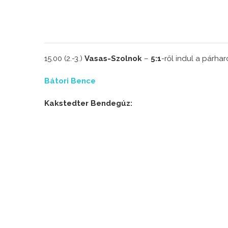
15.00 (2.-3.)
Vasas-Szolnok
–
5:1
-ről indul a párha
Bátori Bence
Kakstedter Bendegúz: