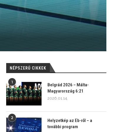
NÉPSZERŰ CIKKEK
1
Belgrád 2026 – Málta-
Magyarország 6:21
2026.01.14.
2
Helyzetkép az Eb-ről – a
további program