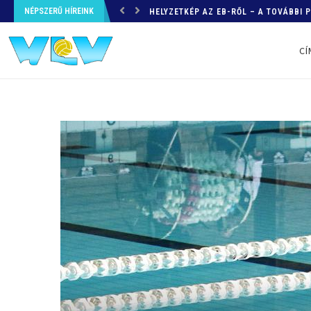
NÉPSZERŰ HÍREINK
HELYZETKÉP AZ EB-RŐL – A TOVÁBBI
CÍ