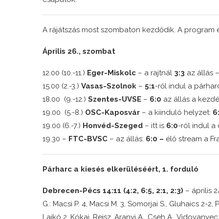
A rájátszás most szombaton kezdődik. A program és
Április 26., szombat
12.00 (10.-11.)
Eger-Miskolc
– a rajtnál
3:3
az állás 
15.00 (2.-3.)
Vasas-Szolnok
–
5:1
-ről indul a párha
18.00 (9.-12.)
Szentes-UVSE
–
6:0
az állás a kezd
19.00 (5.-8.)
OSC-Kaposvár
– a kiinduló helyzet:
6
19.00 (6.-7.)
Honvéd-Szeged
– itt is
6:0
-ról indul a
19.30 –
FTC-BVSC
– az állás:
6:0 –
élő stream a F
Párharc a kiesés elkerüléséért, 1. forduló
Debrecen-Pécs 14:11 (4:2, 6:5, 2:1, 2:3)
– április 
G.: Macsi P. 4, Macsi M. 3, Somorjai S., Gluhaics 2-
Lajkó 2, Kókai, Reisz, Aranyi A., Cseh A., Vidovanyec