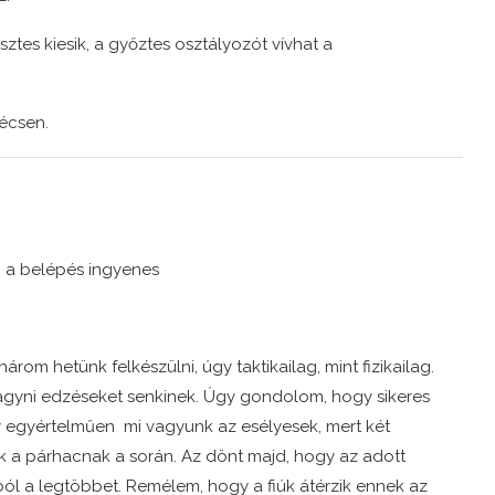
sztes kiesik, a győztes osztályozót vívhat a
Pécsen.
– a belépés ingyenes
rom hetünk felkészülni, úgy taktikailag, mint fizikailag.
agyni edzéseket senkinek. Úgy gondolom, hogy sikeres
y egyértelműen mi vagyunk az esélyesek, mert két
a párhacnak a során. Az dönt majd, hogy az adott
ól a legtöbbet. Remélem, hogy a fiúk átérzik ennek az