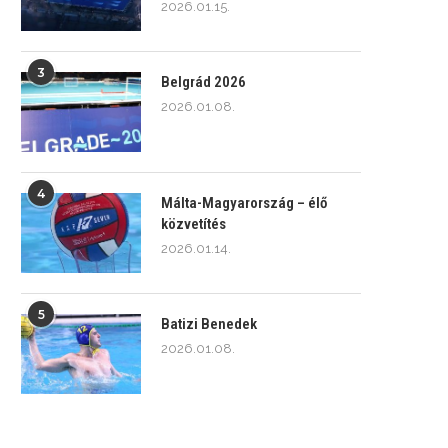
2026.01.15.
3
Belgrád 2026
2026.01.08.
4
Málta-Magyarország – élő
közvetítés
2026.01.14.
5
Batizi Benedek
2026.01.08.