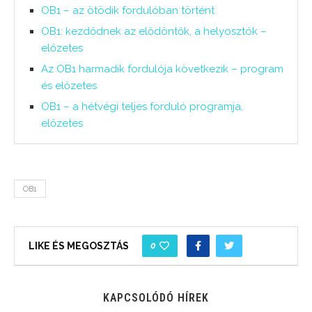
OB1 – az ötödik fordulóban történt
OB1: kezdődnek az elődöntők, a helyosztók –
előzetes
Az OB1 harmadik fordulója következik – program
és előzetes
OB1 – a hétvégi teljes forduló programja,
előzetes
OB1
0
LIKE ÉS MEGOSZTÁS
KAPCSOLÓDÓ HÍREK