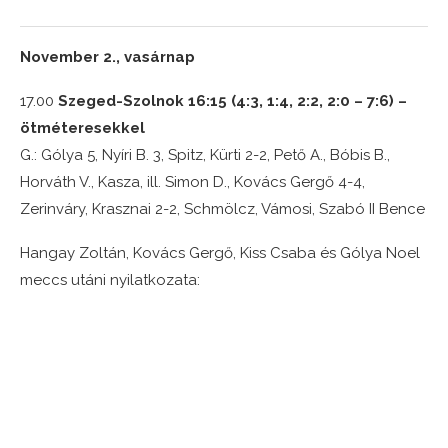
November 2., vasárnap
17.00
Szeged-Szolnok 16:15 (4:3, 1:4, 2:2, 2:0 – 7:6) –
ötméteresekkel
G.: Gólya 5, Nyíri B. 3, Spitz, Kürti 2-2, Pető A., Bóbis B.,
Horváth V., Kasza, ill. Simon D., Kovács Gergő 4-4,
Zerinváry, Krasznai 2-2, Schmölcz, Vámosi, Szabó II Bence
Hangay Zoltán, Kovács Gergő, Kiss Csaba és Gólya Noel
meccs utáni nyilatkozata: