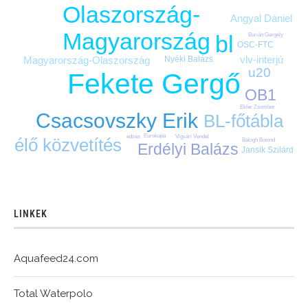
Olaszország-
Angyal Dániel
Magyarország
bl
Burián Gergely
OSC-FTC
vlv-interjú
Magyarország-Olaszország
Nyéki Balázs
u20
Fekete Gergő
OB1
Ekler Zsombor
Csacsovszky Erik
BL-főtábla
Eurokupa
edzés
Vigvári Vendel
élő közvetítés
Balogh Botond
Erdélyi Balázs
Jansik Szilárd
LINKEK
Aquafeed24.com
Total Waterpolo