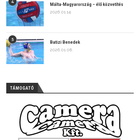
4
Málta-Magyarország – élő közvetítés
2026.01.14.
5
Batizi Benedek
2026.01.08.
TÁMOGATÓ