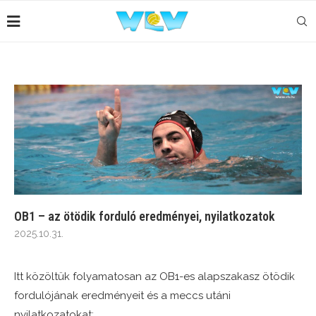
OB1 – az ötödik forduló eredményei, nyilatkozatok
2025.10.31.
Itt közöltük folyamatosan az OB1-es alapszakasz ötödik
fordulójának eredményeit és a meccs utáni
nyilatkozatokat: