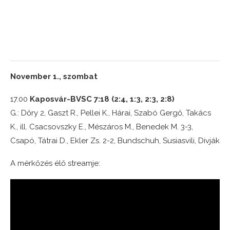
November 1., szombat
17.00
Kaposvár-BVSC 7:18 (2:4, 1:3, 2:3, 2:8)
G.: Dőry 2, Gaszt R., Pellei K., Hárai, Szabó Gergő, Takács
K., ill. Csacsovszky E., Mészáros M., Benedek M. 3-3,
Csapó, Tátrai D., Ekler Zs. 2-2, Bundschuh, Susiasvili, Divják
A mérkőzés élő streamje: