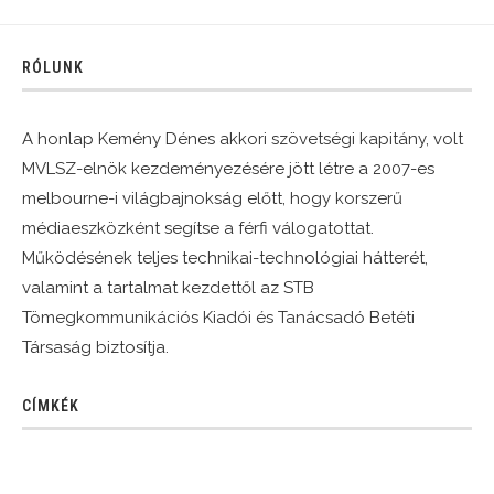
RÓLUNK
A honlap Kemény Dénes akkori szövetségi kapitány, volt
MVLSZ-elnök kezdeményezésére jött létre a 2007-es
melbourne-i világbajnokság előtt, hogy korszerű
médiaeszközként segítse a férfi válogatottat.
Működésének teljes technikai-technológiai hátterét,
valamint a tartalmat kezdettől az STB
Tömegkommunikációs Kiadói és Tanácsadó Betéti
Társaság biztosítja.
CÍMKÉK