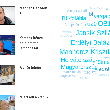
Meghalt Benedek
Tátrai Dávid
Eu
Varga Zsolt
Tibor
bl
varga 
BL-főtábla
OB
u20
Nagy Ádám
Jansik Szil
vlv-interjú
Fekete Gergő
Kemény Dénes
Erdélyi Balá
bejelentette
lemondását
Angyal Dániel
Manhercz Kriszt
Balogh Bo
Horvátország-
ötmé
Magyarország
A világ tetején
edzé
Märcz Tamás
OSC-FTC
Vismeg Z
varga dániel
Nagy Ákos
Miért kell a vlv.hu?