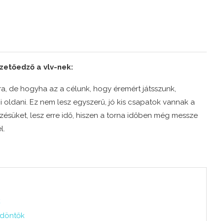
zetőedző a vlv-nek:
ra, de hogyha az a célunk, hogy éremért játsszunk,
i oldani. Ez nem lesz egyszerű, jó kis csapatok vannak a
ésüket, lesz erre idő, hiszen a torna időben még messze
l.
k
ődöntők