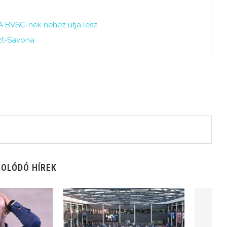
– A BVSC-nek nehéz útja lesz
szt-Savona
OLÓDÓ HÍREK