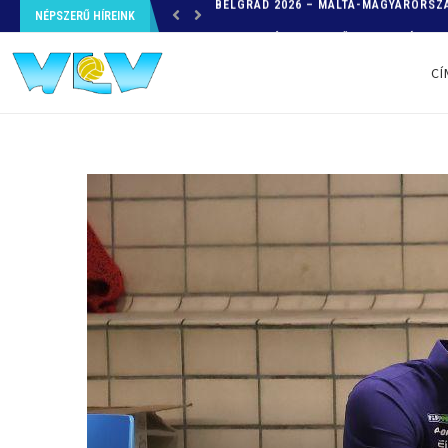
NÉPSZERŰ HÍREINK
HELYZETKÉP AZ EB-RŐL – A TOVÁBBI
CÍ