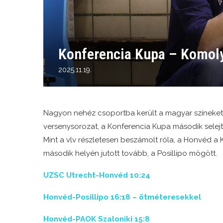
Konferencia Kupa – Komoly
2025.11.19.
Nagyon nehéz csoportba került a magyar színeke
versenysorozat, a Konferencia Kupa második selejt
Mint a vlv részletesen beszámolt róla, a Honvéd a 
második helyén jutott tovább, a Posillipo mögött.
UZSC Utrecht-Honvéd 10:24
Honvéd-Posillipo 16:18 – ötméteresekkel
Honvéd-PAOK Szaloniki 15:8