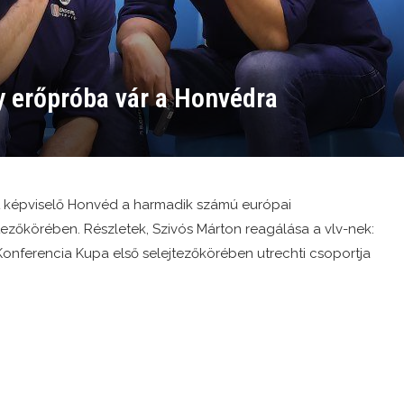
 erőpróba vár a Honvédra
t képviselő Honvéd a harmadik számú európai
ezőkörében. Részletek, Szivós Márton reagálása a vlv-nek:
Konferencia Kupa első selejtezőkörében utrechti csoportja