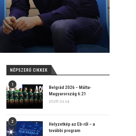
NÉPSZERŰ CIKKEK
1
Belgrád 2026 – Málta-
Magyarország 6:21
2026.01.14.
2
Helyzetkép az Eb-ről – a
további program