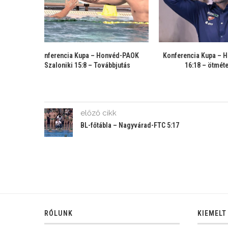
C Utrecht-
Kezdődik a Konferencia Kupa első
Magyar Kup
selejtezőköre – Utrechtben...
Honv
előző cikk
BL-főtábla – Nagyvárad-FTC 5:17
RÓLUNK
KIEMELT