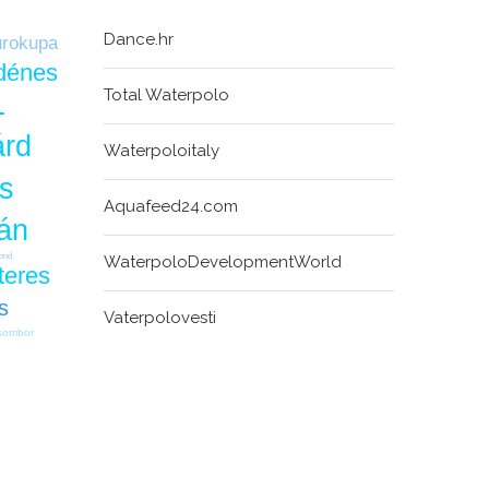
Dance.hr
rokupa
dénes
Total Waterpolo
1
árd
Waterpoloitaly
zs
Aquafeed24.com
ián
tond
WaterpoloDevelopmentWorld
teres
s
Vaterpolovesti
sombor