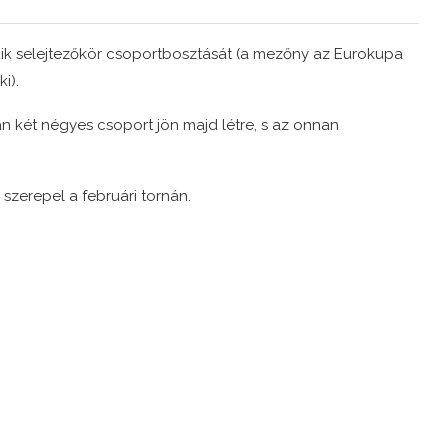
ik selejtezőkör csoportbosztását (a mezőny az Eurokupa
i).
án két négyes csoport jön majd létre, s az onnan
szerepel a februári tornán.