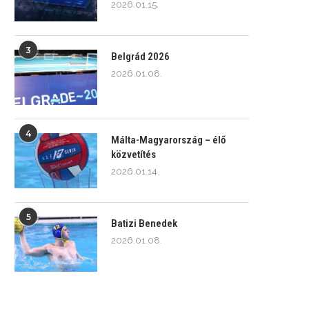
2026.01.15.
3
Belgrád 2026
2026.01.08.
4
Málta-Magyarország – élő
közvetítés
2026.01.14.
5
Batizi Benedek
2026.01.08.