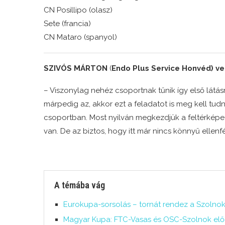
CN Posillipo (olasz)
Sete (francia)
CN Mataro (spanyol)
SZIVÓS MÁRTON
(
Endo Plus Service Honvéd) ve
– Viszonylag nehéz csoportnak tűnik így első látás
márpedig az, akkor ezt a feladatot is meg kell tudn
csoportban. Most nyilván megkezdjük a feltérképez
van. De az biztos, hogy itt már nincs könnyű ellenfé
A témába vág
Eurokupa-sorsolás – tornát rendez a Szolno
Magyar Kupa: FTC-Vasas és OSC-Szolnok el