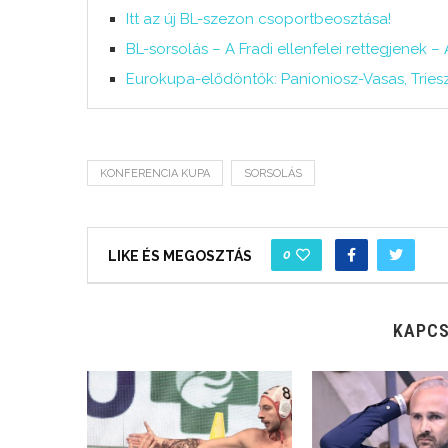
Itt az új BL-szezon csoportbeosztása!
BL-sorsolás – A Fradi ellenfelei rettegjenek 
Eurokupa-elődöntők: Panioniosz-Vasas, Trie
KONFERENCIA KUPA
SORSOLÁS
0
LIKE ÉS MEGOSZTÁS
KAPCS