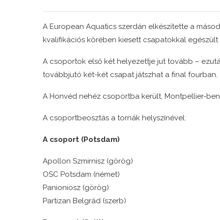
A European Aquatics szerdán elkészítette a másod
kvalifikációs körében kiesett csapatokkal egészült k
A csoportok első két helyezettje jut tovább – ezut
továbbjutó két-két csapat játszhat a final fourban.
A Honvéd nehéz csoportba került, Montpellier-ben 
A csoportbeosztás a tornák helyszínével:
A csoport (Potsdam)
Apollon Szmirnisz (görög)
OSC Potsdam (német)
Panioniosz (görög)
Partizan Belgrád (szerb)