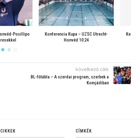
a-elődöntők: Szolnok-
Az első Eb-ellenfeleink: Málta,
éd és BVSC-FTC
Franciaország és Montenegró
következő cikk
BL-főtábla – A szerdai program, szerbek a
Komjádiban
 CIKKEK
CÍMKÉK