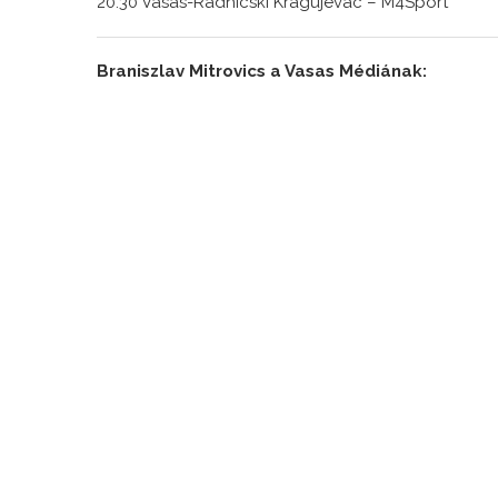
20.30 Vasas-Radnicski Kragujevác – M4Sport
Braniszlav Mitrovics a Vasas Médiának: