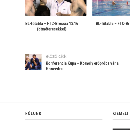
cia 13:16
BL-főtábla – FTC-Brescia következik
BL-főtábl
l)
Kra
előző cikk
Konferencia Kupa – Komoly erőpróba vár a
Honvédra
RÓLUNK
KIEMELT