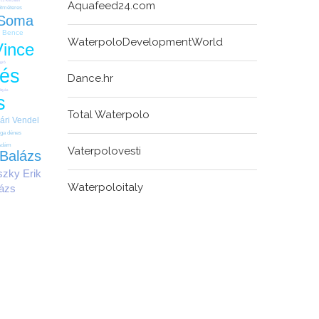
Aquafeed24.com
ötméteres
 Soma
i Bence
WaterpoloDevelopmentWorld
Vince
gró
tés
Dance.hr
átyás
s
Total Waterpolo
ári Vendel
rga dénes
Ádám
Vaterpolovesti
 Balázs
zky Erik
Waterpoloitaly
lázs