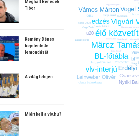
Meghalt Benedek
Magyarország-USA
Tibor
Vogel
Vámos Márton
Bátor
varga dániel
OB1
Eurokupa
Vigvári 
edzés
Tátrai Dávid
Jansik Szilárd
Varga Zsolt
Magyarország-Montene
élő közvetí
u20
Kemény Dénes
Konarik Ákos
Mészáros M
Fekete Gergő
zalánki gergő
Märcz Tamá
bejelentette
lemondását
Burián Gergely
Vigv
BL-főtábla
bl
va
OSC-FTC
Angyal Dániel
Nagy 
Erdélyi
vlv-interjú
Csacsovs
A világ tetején
Leinweber Olivér
Nyéki Ba
olasz bajnokság
Miért kell a vlv.hu?