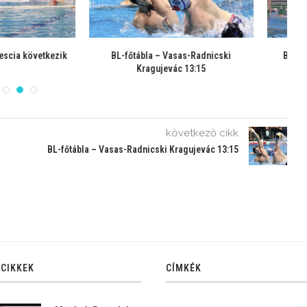
a – Vasas-Radnicski
BL-főtábla – Nagyvárad-FTC 5:17
BL
gujevác 13:15
következő cikk
BL-főtábla – Vasas-Radnicski Kragujevác 13:15
 CIKKEK
CÍMKÉK
Manher