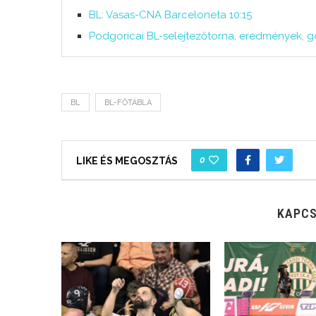
BL: Vasas-CNA Barceloneta 10:15
Podgoricai BL-selejtezőtorna, eredmények, 
BL
BL-FŐTÁBLA
0
LIKE ÉS MEGOSZTÁS
KAPCS