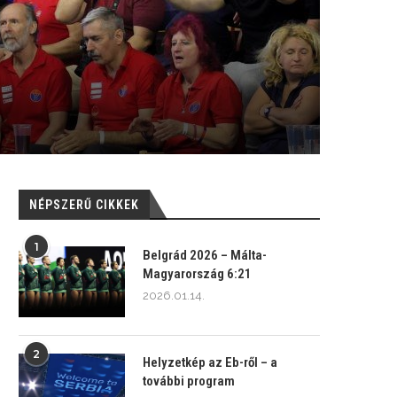
NÉPSZERŰ CIKKEK
1
Belgrád 2026 – Málta-
Magyarország 6:21
2026.01.14.
2
Helyzetkép az Eb-ről – a
további program