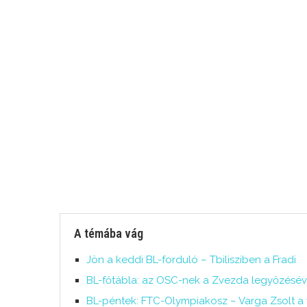
A témába vág
Jön a keddi BL-forduló – Tbilisziben a Fradi
BL-főtábla: az OSC-nek a Zvezda legyőzéséve
BL-péntek: FTC-Olympiakosz – Varga Zsolt a 