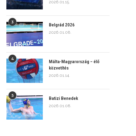
2026.01.15.
3
Belgrád 2026
2026.01.08.
4
Málta-Magyarország – élő
közvetítés
2026.01.14.
5
Batizi Benedek
2026.01.08.