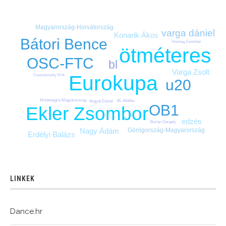
Magyarország-Horvátország
varga dániel
Konarik Ákos
Bátori Bence
Vismeg Zsombor
ötméteres
OSC-FTC
bl
Varga Zsolt
Eurokupa
Csacsovszky Erik
u20
Montenegró-Magyarország
BL-főtábla
Angyal Dániel
OB1
Ekler Zsombor
edzés
Burián Gergely
Görögország-Magyarország
Nagy Ádám
Erdélyi Balázs
LINKEK
Dance.hr