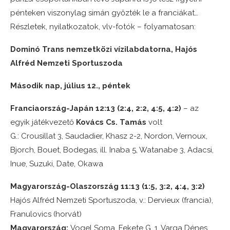
pénteken viszonylag simán győzték le a franciákat…
Részletek, nyilatkozatok, vlv-fotók – folyamatosan:
Dominó Trans nemzetközi vízilabdatorna, Hajós
Alfréd Nemzeti Sportuszoda
Második nap, július 12., péntek
Franciaország-Japán 12:13 (2:4, 2:2, 4:5, 4:2)
– az
egyik játékvezető
Kovács Cs. Tamás
volt
G.: Crousillat 3, Saudadier, Khasz 2-2, Nordon, Vernoux,
Bjorch, Bouet, Bodegas, ill. Inaba 5, Watanabe 3, Adacsi,
Inue, Suzuki, Date, Okawa
Magyarország-Olaszország 11:13 (1:5, 3:2, 4:4, 3:2)
Hajós Alfréd Nemzeti Sportuszoda, v.: Dervieux (francia),
Franulovics (horvát)
Magyarország:
Vogel Soma, Fekete G. 1, Varga Dénes,