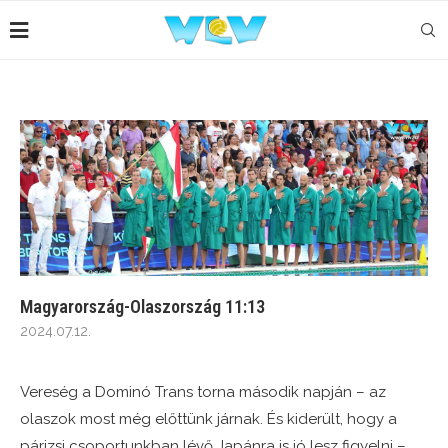
Magyarország-Olaszország 11:13
2024.07.12.
Vereség a Dominó Trans torna második napján – az
olaszok most még előttünk járnak. És kiderült, hogy a
párizsi csoportunkban lévő Japánra is jó lesz figyelni –