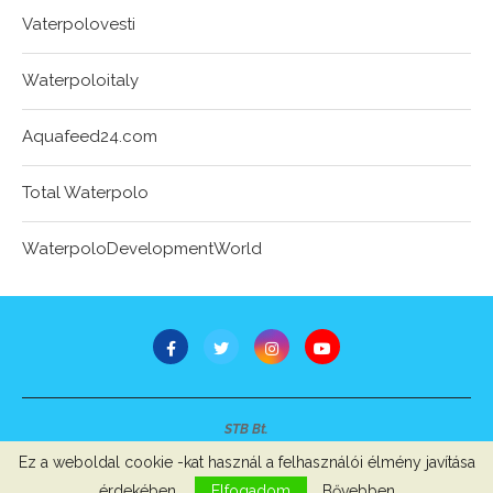
Vaterpolovesti
Waterpoloitaly
Aquafeed24.com
Total Waterpolo
WaterpoloDevelopmentWorld
STB Bt.
Minden jog fenntartva © 2007-2022
Ez a weboldal cookie -kat használ a felhasználói élmény javítása
Szerzői jogok, adatvédelem
-
Impresszum
érdekében.
Elfogadom
Bővebben