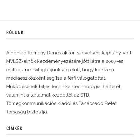
RÓLUNK
A honlap Kemény Dénes akkori szövetségi kapitány, volt
MVLSZ-elnök kezdeményezésére jött létre a 2007-es
melbourne-i világbajnokság előtt, hogy korszerű
médiaeszközként segítse a férfi válogatottat.
Működésének teljes technikai-technológiai hátterét,
valamint a tartalmat kezdettől az STB
Tömegkommunikációs Kiadói és Tanácsadó Betéti
Társaság biztosítja.
CÍMKÉK