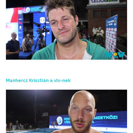
Manhercz Krisztián a vlv-nek