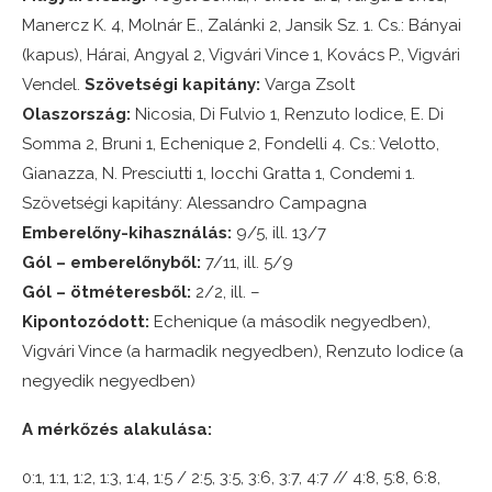
Manercz K. 4, Molnár E., Zalánki 2, Jansik Sz. 1. Cs.: Bányai
(kapus), Hárai, Angyal 2, Vigvári Vince 1, Kovács P., Vigvári
Vendel.
Szövetségi kapitány:
Varga Zsolt
Olaszország:
Nicosia, Di Fulvio 1, Renzuto Iodice, E. Di
Somma 2, Bruni 1, Echenique 2, Fondelli 4. Cs.: Velotto,
Gianazza, N. Presciutti 1, Iocchi Gratta 1, Condemi 1.
Szövetségi kapitány: Alessandro Campagna
Emberelőny-kihasználás:
9/5, ill. 13/7
Gól – emberelőnyből:
7/11, ill. 5/9
Gól – ötméteresből:
2/2, ill. –
Kipontozódott:
Echenique (a második negyedben),
Vigvári Vince (a harmadik negyedben), Renzuto Iodice (a
negyedik negyedben)
A mérkőzés alakulása:
0:1, 1:1, 1:2, 1:3, 1:4, 1:5 / 2:5, 3:5, 3:6, 3:7, 4:7 // 4:8, 5:8, 6:8,