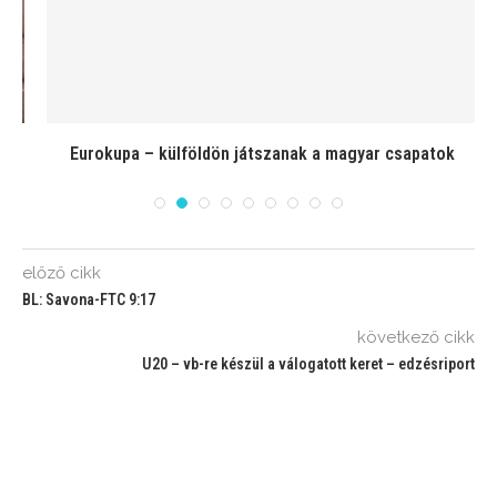
el
Eurokupa – külföldön játszanak a magyar csapatok
előző cikk
BL: Savona-FTC 9:17
következő cikk
U20 – vb-re készül a válogatott keret – edzésriport