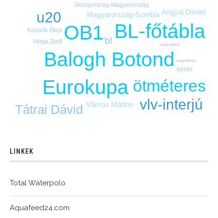
Angyal Dániel
u20
Magyarország-Szerbia
BL-főtábla
OB1
Konarik Ákos
bl
Varga Zsolt
varga dániel
Balogh Botond
varga dénes
edzés
Eurokupa
ötméteres
vlv-interjú
Vámos Márton
Tátrai Dávid
LINKEK
Total Waterpolo
Aquafeed24.com