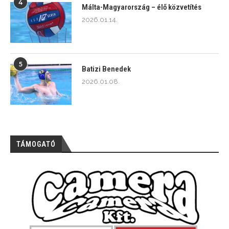
Málta-Magyarország – élő közvetítés
2026.01.14.
5
Batizi Benedek
2026.01.08.
TÁMOGATÓ