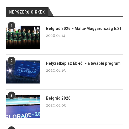
NÉPSZERŰ CIKKEK
1
Belgrád 2026 – Málta-Magyarország 6:21
2026.01.14.
2
Helyzetkép az Eb-ről – a további program
2026.01.15.
3
Belgrád 2026
2026.01.08.
4