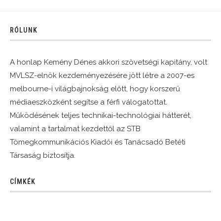
RÓLUNK
A honlap Kemény Dénes akkori szövetségi kapitány, volt
MVLSZ-elnök kezdeményezésére jött létre a 2007-es
melbourne-i világbajnokság előtt, hogy korszerű
médiaeszközként segítse a férfi válogatottat.
Működésének teljes technikai-technológiai hátterét,
valamint a tartalmat kezdettől az STB
Tömegkommunikációs Kiadói és Tanácsadó Betéti
Társaság biztosítja.
CÍMKÉK
Görögország-Magyarország