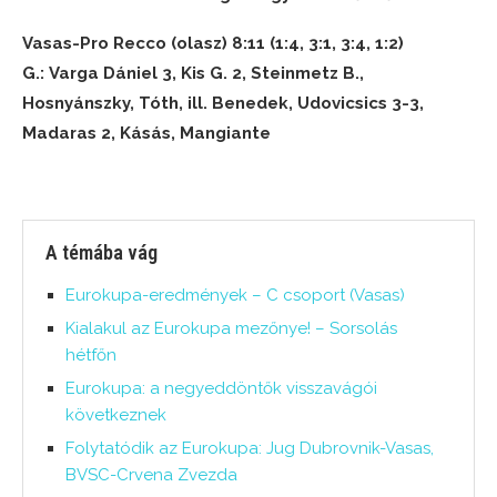
Vasas-Pro Recco (olasz) 8:11 (1:4, 3:1, 3:4, 1:2)
G.: Varga Dániel 3, Kis G. 2, Steinmetz B.,
Hosnyánszky, Tóth, ill. Benedek, Udovicsics 3-3,
Madaras 2, Kásás, Mangiante
A témába vág
Eurokupa-eredmények – C csoport (Vasas)
Kialakul az Eurokupa mezőnye! – Sorsolás
hétfőn
Eurokupa: a negyeddöntők visszavágói
következnek
Folytatódik az Eurokupa: Jug Dubrovnik-Vasas,
BVSC-Crvena Zvezda