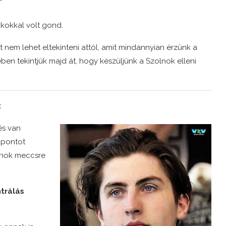
kkokkal volt gond.
t nem lehet eltekinteni attól, amit mindannyian érzünk a
ben tekintjük majd át, hogy készüljünk a Szolnok elleni
:
és van
 pontot
lnok meccsre
ntrálás