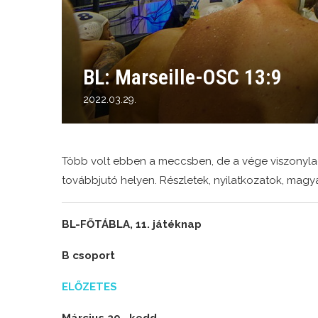
BL: Marseille-OSC 13:9
2022.03.29.
Több volt ebben a meccsben, de a vége viszonylag 
továbbjutó helyen. Részletek, nyilatkozatok, mag
BL-FŐTÁBLA, 11. játéknap
B csoport
ELŐZETES