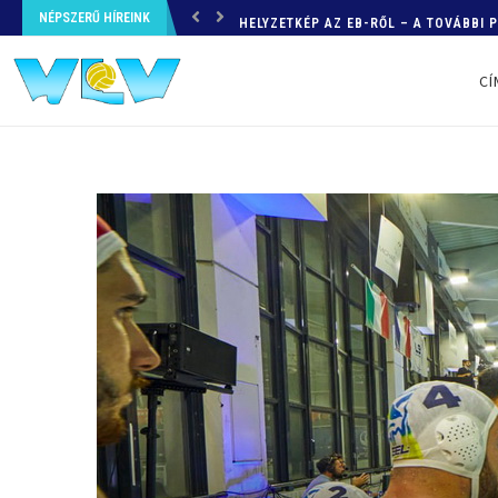
NÉPSZERŰ HÍREINK
HELYZETKÉP AZ EB-RŐL – A TOVÁBBI
CÍ