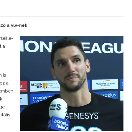
ő a vlv-nek:
seille-
t a
g
 is
ez a
lemben
ik
ége
tális
t