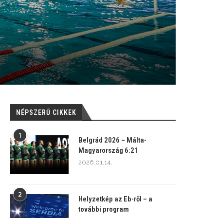
NÉPSZERŰ CIKKEK
1
Belgrád 2026 – Málta-
Magyarország 6:21
2026.01.14.
2
Helyzetkép az Eb-ről – a
további program