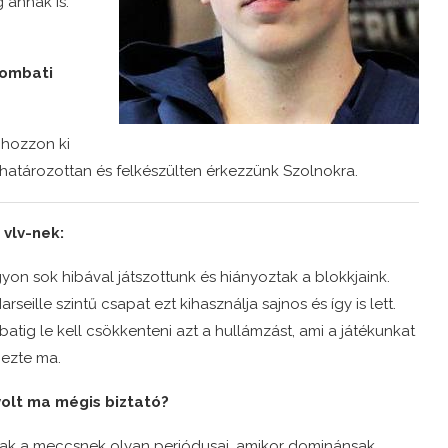
 annak is.
zombati
 hozzon ki
határozottan és felkészülten érkezzünk Szolnokra.
vlv-nek:
yon sok hibával játszottunk és hiányoztak a blokkjaink.
rseille szintű csapat ezt kihasználja sajnos és így is lett.
atig le kell csökkenteni azt a hullámzást, ami a játékunkat
mezte ma.
volt ma mégis biztató?
tak a meccsnek olyan periódusai, amikor dominánsak