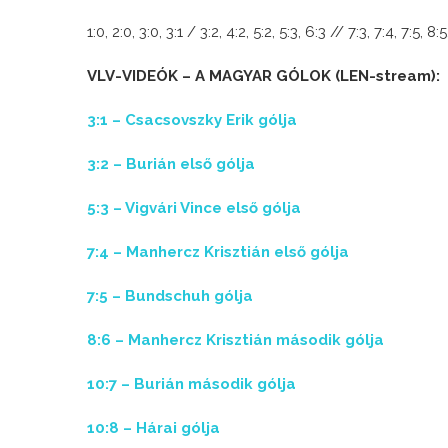
1:0, 2:0, 3:0, 3:1 / 3:2, 4:2, 5:2, 5:3, 6:3 // 7:3, 7:4, 7:5, 8
VLV-VIDEÓK – A MAGYAR GÓLOK (LEN-stream):
3:1 – Csacsovszky Erik gólja
3:2 – Burián első gólja
5:3 – Vigvári Vince első gólja
7:4 – Manhercz Krisztián első gólja
7:5 – Bundschuh gólja
8:6 – Manhercz Krisztián második gólja
10:7 – Burián második gólja
10:8 – Hárai gólja