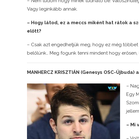
– Nem tudom hogy minek tudható be. Valószínűleg
Vagy leginkább annak.
– Hogy látod, ez a meccs miként hat rátok a s
előtt?
– Csak azt engedhetjük meg, hogy ez még többet
belőlünk… Meg fogunk tenni mindent hogy erősen, 
MANHERCZ KRISZTIÁN (Genesys OSC-Újbuda) a 
– Nag
Egy Ma
Szomb
jelle
– Mi 
– Vol