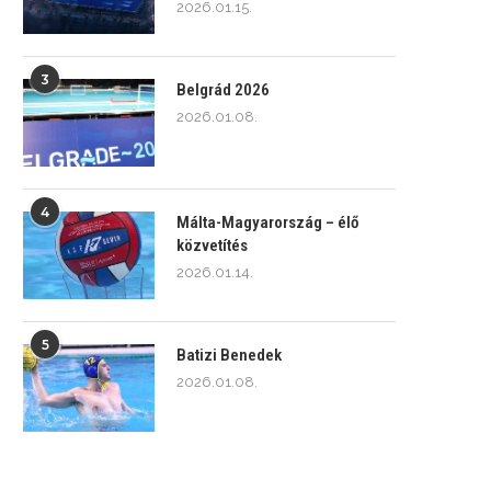
2026.01.15.
3
Belgrád 2026
2026.01.08.
4
Málta-Magyarország – élő
közvetítés
2026.01.14.
5
Batizi Benedek
2026.01.08.