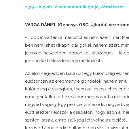
13:9 – Vigvári Vince második gólja, ötméteres
VARGA DÁNIEL (Genesys OSC-Újbuda) vezetőedz
– Többet vártam a meccstől és nem azért, mert Mar
ben nem lehet kikapni pár góllal, hanem azért, mer
jelenlegi helyzetben jobban kell játszanunk – főle
jobban kell elkezdeni egy mérkőzést.
Az első negyedben kialakult egy különbség és nem
elsősorban az eredményre gondolok, hanem arra, 
különbség élességben, technikai és pszichés érte
is megmutatkozott. És sajnos megmaradt a másod
negyed végéig. Egy perccel a második negyed v
előtt éreztem először a csapaton, hogy azon a men
szinten játszik, amire szükség lett volna az elejétől
kezdve. Utána pedig hullámokban vissza-visszatér