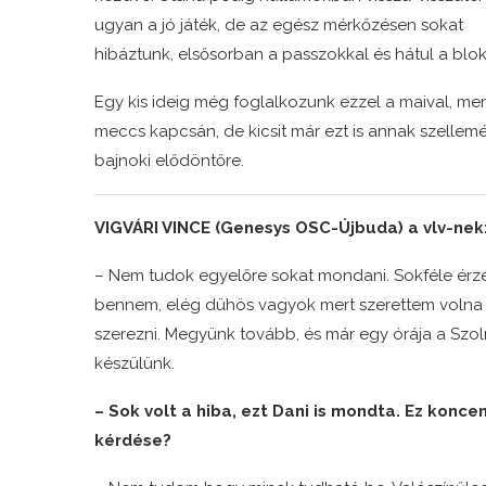
ugyan a jó játék, de az egész mérkőzésen sokat
hibáztunk, elsősorban a passzokkal és hátul a blo
Egy kis ideig még foglalkozunk ezzel a maival, mer
meccs kapcsán, de kicsit már ezt is annak szellemé
bajnoki elődöntőre.
VIGVÁRI VINCE (Genesys OSC-Újbuda) a vlv-nek
– Nem tudok egyelőre sokat mondani. Sokféle érz
bennem, elég dühös vagyok mert szerettem volna
szerezni. Megyünk tovább, és már egy órája a Szo
készülünk.
– Sok volt a hiba, ezt Dani is mondta. Ez konce
kérdése?