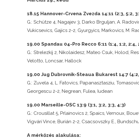
Március 29., kedd
18.15 Hannover-Crvena Zvezda 14:11 (2:3, 5:2, 3:
G.: Schütze 4, Nagajev 3, Darko Brguljan, A. Radovics
Vukicsevics, Gajics 2-2, Gyurgyics, Markovics, M. R
19.00 Spandau 04-Pro Recco 6:11 (1:4, 1:2, 2:4, 2
G.: Strelezkíj 2, Nikolaidesz, Mateo Csuk, Holod, Resto
Velotto, Loncsar, Hallock
19.00 Jug Dubrovnik-Steaua Bukarest 14:7 (4:2, 3
G.: Zuvela 4, L. Fatovics, Papanasztasziu, Tomasovics
Georgescu 2-2, Negrean, Fulea, Iudean
19.00 Marseille-OSC 13:9 (3:1, 3:2, 3:3, 4:3)
G.: Crousillat 5, Prlainovics 2, Spaics, Vernoux, Bou
Vigvári Vince, Burián 2-2, Csacsovszky E., Bundschu
A mérkőzés alakulása: