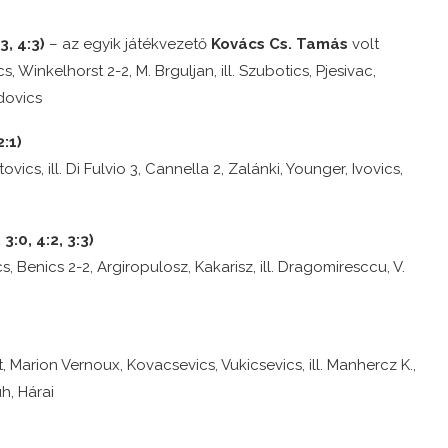
3, 4:3)
– az egyik játékvezető
Kovács Cs. Tamás
volt
, Winkelhorst 2-2, M. Brguljan, ill. Szubotics, Pjesivac,
adovics
:1)
vics, ill. Di Fulvio 3, Cannella 2, Zalánki, Younger, Ivovics,
:0, 4:2, 3:3)
, Benics 2-2, Argiropulosz, Kakarisz, ill. Dragomiresccu, V.
et, Marion Vernoux, Kovacsevics, Vukicsevics, ill. Manhercz K.,
h, Hárai