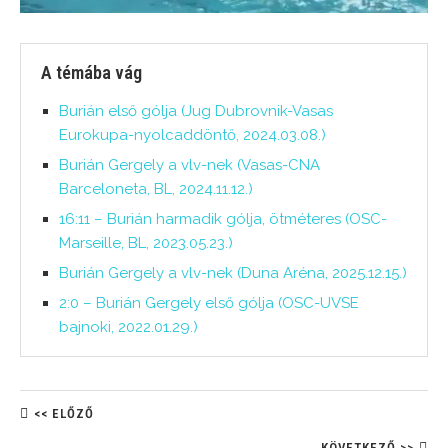
A témába vág
Burián első gólja (Jug Dubrovnik-Vasas
Eurokupa-nyolcaddöntő, 2024.03.08.)
Burián Gergely a vlv-nek (Vasas-CNA
Barceloneta, BL, 2024.11.12.)
16:11 – Burián harmadik gólja, ötméteres (OSC-
Marseille, BL, 2023.05.23.)
Burián Gergely a vlv-nek (Duna Aréna, 2025.12.15.)
2:0 – Burián Gergely első gólja (OSC-UVSE
bajnoki, 2022.01.29.)
<< ELŐZŐ
KÖVETKEZŐ >>