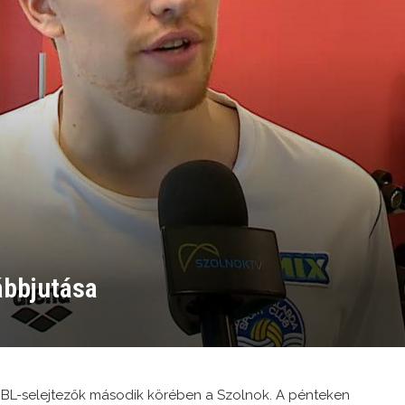
ábbjutása
a BL-selejtezők második körében a Szolnok. A pénteken