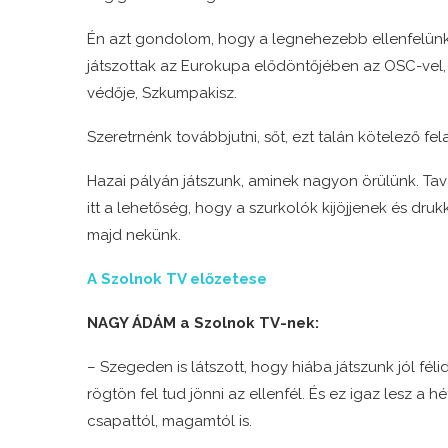
Én azt gondolom, hogy a legnehezebb ellenfelünk
játszottak az Eurokupa elődöntőjében az OSC-vel, a
védője, Szkumpakisz.
Szeretrnénk továbbjutni, sőt, ezt talán kötelező fel
Hazai pályán játszunk, aminek nagyon örülünk. Tav
itt a lehetőség, hogy a szurkolók kijöjjenek és dru
majd nekünk.
A Szolnok TV előzetese
NAGY ÁDÁM a Szolnok TV-nek:
– Szegeden is látszott, hogy hiába játszunk jól fé
rögtön fel tud jönni az ellenfél. És ez igaz lesz a
csapattól, magamtól is.