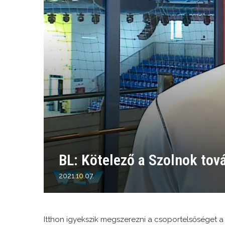
BL: Kötelező a Szolnok tov
2021.10.07.
Itthon igyekszik megszerezni a csoportelsőséget 