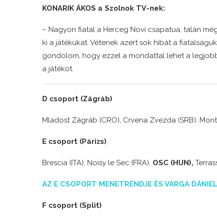
KONARIK ÁKOS a Szolnok TV-nek:
– Nagyon fiatal a Herceg Novi csapatua, talán még 
ki a játékukat. Vétenek azért sok hibát a fiatalsá
gondolom, hogy ezzel a mondattal lehet a legjobb
a játékot.
D csoport (Zágráb)
Mladost Zágráb (CRO), Crvena Zvezda (SRB), Montpe
E csoport (Párizs)
Brescia (ITA), Noisy le Sec (FRA),
OSC (HUN),
Terras
AZ E CSOPORT MENETRENDJE ÉS VARGA DÁNIEL
F csoport (Split)