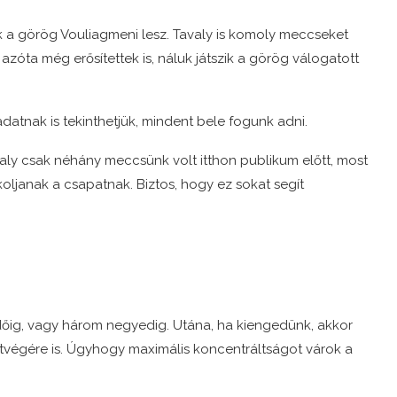
 a görög Vouliagmeni lesz. Tavaly is komoly meccseket
zóta még erősítettek is, náluk játszik a görög válogatott
adatnak is tekinthetjük, mindent bele fogunk adni.
aly csak néhány meccsünk volt itthon publikum előtt, most
kkoljanak a csapatnak. Biztos, hogy ez sokat segít
lidőig, vagy három negyedig. Utána, ha kiengedünk, akkor
 hétvégére is. Úgyhogy maximális koncentráltságot várok a