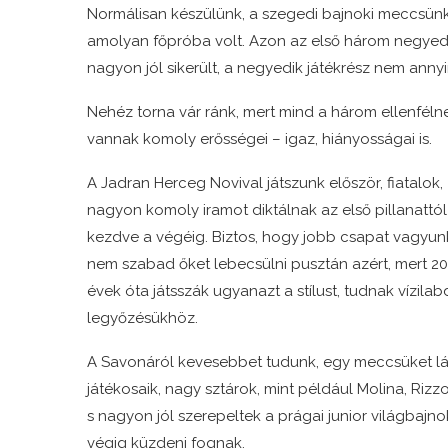
Normálisan készülünk, a szegedi bajnoki meccsün
amolyan főpróba volt. Azon az első három negye
nagyon jól sikerült, a negyedik játékrész nem annyi
Nehéz torna vár ránk, mert mind a három ellenféln
vannak komoly erősségei – igaz, hiányosságai is.
A Jadran Herceg Novival játszunk először, fiatalok,
nagyon komoly iramot diktálnak az első pillanattól
kezdve a végéig. Biztos, hogy jobb csapat vagyun
nem szabad őket lebecsülni pusztán azért, mert 20
évek óta játsszák ugyanazt a stílust, tudnak vízila
legyőzésükhöz.
A Savonáról kevesebbet tudunk, egy meccsüket látt
játékosaik, nagy sztárok, mint például Molina, Rizzo
s nagyon jól szerepeltek a prágai junior világbajno
végig küzdeni fognak.