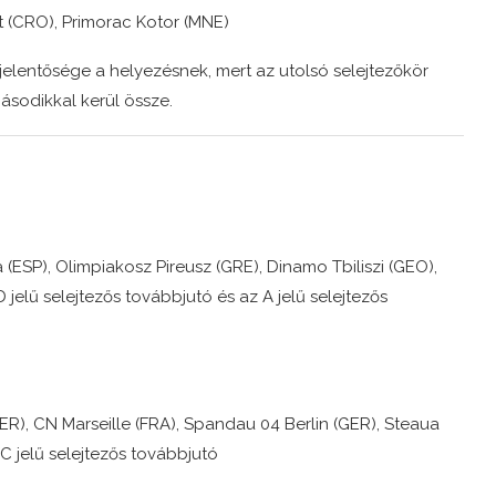
t (CRO), Primorac Kotor (MNE)
 jelentősége a helyezésnek, mert az utolsó selejtezőkör
ásodikkal kerül össze.
(ESP), Olimpiakosz Pireusz (GRE), Dinamo Tbiliszi (GEO),
 jelű selejtezős továbbjutó és az A jelű selejtezős
R), CN Marseille (FRA), Spandau 04 Berlin (GER), Steaua
 C jelű selejtezős továbbjutó