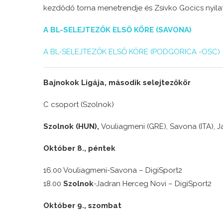
kezdődő torna menetrendje és Zsivko Gocics nyilat
A BL-SELEJTEZŐK ELSŐ KÖRE (SAVONA)
A BL-SELEJTEZŐK ELSŐ KÖRE (PODGORICA -OSC)
Bajnokok Ligája, második selejtezőkör
C csoport (Szolnok)
Szolnok (HUN),
Vouliagmeni (GRE), Savona (ITA), 
Október 8., péntek
16.00 Vouliagmeni-Savona – DigiSport2
18.00
Szolnok
-Jadran Herceg Novi – DigiSport2
Október 9., szombat