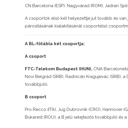
CN Barcelona (ESP), Nagyvárad (ROM), Jadran Spli
A csoportok első két helyezettje jut tovább és van
párosításának kialakításánál csoportelső csoportm
A BL-főtábla két csoportja:
A csoport
FTC-Telekom Budapest (HUN),
CNA Barceloneta 
Novi Belgrád (SRB), Radnicski Kragujevác (SRB), a D
továbbjutó.
B csoport
Pro Recco (ITA), Jug Dubrovnik (CRO), Hannover (GE
Bukarest (ROU), a B jelű selejtezős továbbjutó és a