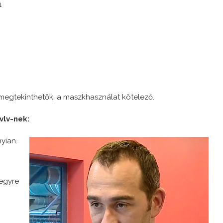
1
megtekinthetők, a maszkhasználat kötelező.
vlv-nek:
yian.
 egyre