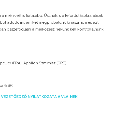
a miénknél is fiatalabb. Úsznak, s a lefordulásokra élezik
gukból adódóan, amiket megpróbálunk kihasználni és azt
an összefoglalni a mérkőzést: nekünk kell kontrollálnunk
llier (FRA), Apollon Szmirnisz (GRE)
sa (ESP)
 VEZETŐEDZŐ NYILATKOZATA A VLV-NEK