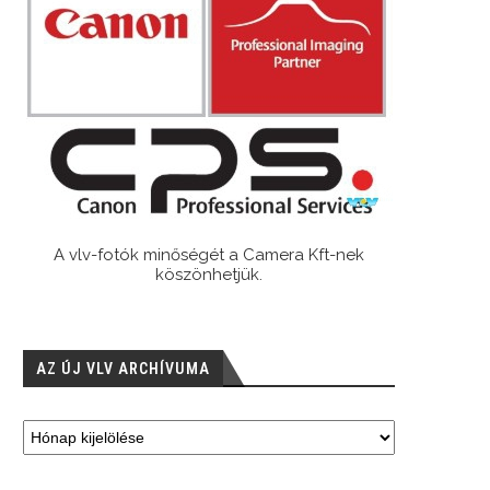
A vlv-fotók minőségét a Camera Kft-nek
köszönhetjük.
AZ ÚJ VLV ARCHÍVUMA