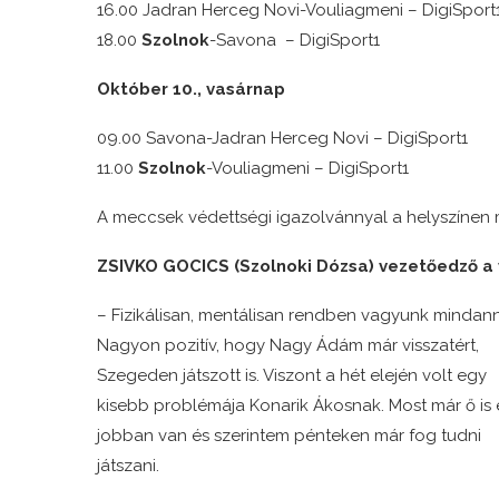
16.00 Jadran Herceg Novi-Vouliagmeni – DigiSport
18.00
Szolnok
-Savona – DigiSport1
Október 10., vasárnap
09.00 Savona-Jadran Herceg Novi – DigiSport1
11.00
Szolnok
-Vouliagmeni – DigiSport1
A meccsek védettségi igazolvánnyal a helyszínen 
ZSIVKO GOCICS (Szolnoki Dózsa) vezetőedző a 
– Fizikálisan, mentálisan rendben vagyunk mindann
Nagyon pozitív, hogy Nagy Ádám már visszatért,
Szegeden játszott is. Viszont a hét elején volt egy
kisebb problémája Konarik Ákosnak. Most már ő is
jobban van és szerintem pénteken már fog tudni
játszani.