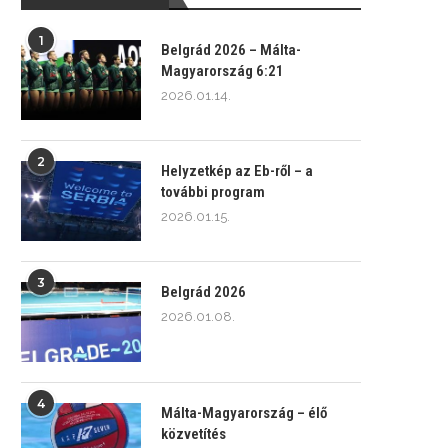
1
Belgrád 2026 – Málta-
Magyarország 6:21
2026.01.14.
2
Helyzetkép az Eb-ről – a
további program
2026.01.15.
3
Belgrád 2026
2026.01.08.
4
Málta-Magyarország – élő
közvetítés