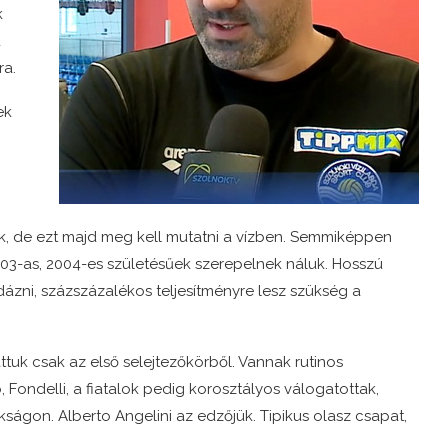
k
d
ra.
ek
k, de ezt majd meg kell mutatni a vízben. Semmiképpen
03-as, 2004-es születésűek szerepelnek náluk. Hosszú
bdázni, százszázalékos teljesítményre lesz szükség a
uk csak az első selejtezőkörből. Vannak rutinos
, Fondelli, a fiatalok pedig korosztályos válogatottak,
kságon. Alberto Angelini az edzőjük. Tipikus olasz csapat,