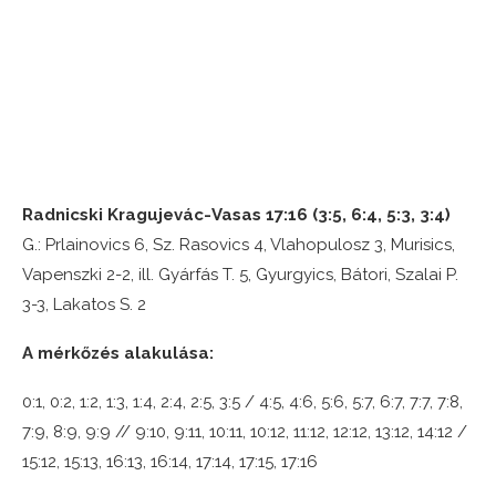
Radnicski Kragujevác-Vasas 17:16 (3:5, 6:4, 5:3, 3:4)
G.: Prlainovics 6, Sz. Rasovics 4, Vlahopulosz 3, Murisics,
Vapenszki 2-2, ill. Gyárfás T. 5, Gyurgyics, Bátori, Szalai P.
3-3, Lakatos S. 2
A mérkőzés alakulása:
0:1, 0:2, 1:2, 1:3, 1:4, 2:4, 2:5, 3:5 / 4:5, 4:6, 5:6, 5:7, 6:7, 7:7, 7:8,
7:9, 8:9, 9:9 // 9:10, 9:11, 10:11, 10:12, 11:12, 12:12, 13:12, 14:12 /
15:12, 15:13, 16:13, 16:14, 17:14, 17:15, 17:16