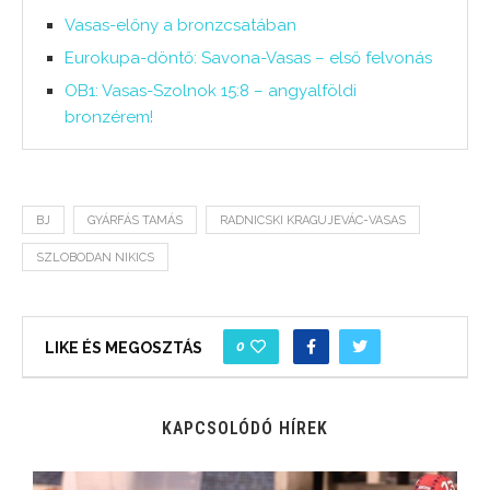
Vasas-előny a bronzcsatában
Eurokupa-döntő: Savona-Vasas – első felvonás
OB1: Vasas-Szolnok 15:8 – angyalföldi
bronzérem!
BJ
GYÁRFÁS TAMÁS
RADNICSKI KRAGUJEVÁC-VASAS
SZLOBODAN NIKICS
0
LIKE ÉS MEGOSZTÁS
KAPCSOLÓDÓ HÍREK