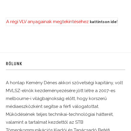
A régi VLV anyagainak megtekintéséhez
!
kattintson ide
RÓLUNK
A honlap Kemény Dénes akkori szövetségi kapitány, volt
MVLSZ-elnök kezdeményezésére jött létre a 2007-es
melbourne-i világbajnokság előtt, hogy korszerű
médiaeszközként segítse a férfi válogatottat.
Működésének teljes technikai-technológiai hátterét,
valamint a tartalmat kezdettől az STB
Tömegkommunikációs Kiadói és Tanácsadó Betéti