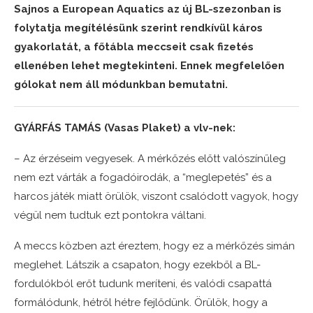
Sajnos a European Aquatics az új BL-szezonban is
folytatja megítélésünk szerint rendkívül káros
gyakorlatát, a főtábla meccseit csak fizetés
ellenében lehet megtekinteni. Ennek megfelelően
gólokat nem áll módunkban bemutatni.
GYÁRFÁS TAMÁS (Vasas Plaket) a vlv-nek:
– Az érzéseim vegyesek. A mérkőzés előtt valószínűleg
nem ezt várták a fogadóirodák, a “meglepetés” és a
harcos játék miatt örülök, viszont csalódott vagyok, hogy
végül nem tudtuk ezt pontokra váltani.
A meccs közben azt éreztem, hogy ez a mérkőzés simán
meglehet. Látszik a csapaton, hogy ezekből a BL-
fordulókból erőt tudunk meríteni, és valódi csapattá
formálódunk, hétről hétre fejlődünk. Örülök, hogy a