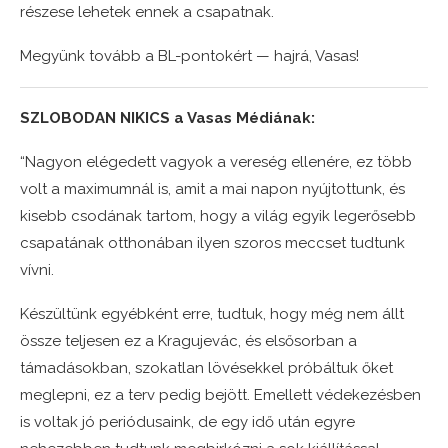
részese lehetek ennek a csapatnak.
Megyünk tovább a BL-pontokért — hajrá, Vasas!
SZLOBODAN NIKICS a Vasas Médiának:
“Nagyon elégedett vagyok a vereség ellenére, ez több
volt a maximumnál is, amit a mai napon nyújtottunk, és
kisebb csodának tartom, hogy a világ egyik legerősebb
csapatának otthonában ilyen szoros meccset tudtunk
vívni.
Készültünk egyébként erre, tudtuk, hogy még nem állt
össze teljesen ez a Kragujevác, és elsősorban a
támadásokban, szokatlan lövésekkel próbáltuk őket
meglepni, ez a terv pedig bejött. Emellett védekezésben
is voltak jó periódusaink, de egy idő után egyre