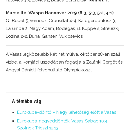
Fatovics 3-3, Zovics 2, Butics, Berehulak,
Német T.
Marseille-Waspo Hannover 20:9 (6:3, 5:3, 5:2, 4:1)
G.: Bouet 5, Vernoux, Crousillat 4-4, Kalogeropulosz 3,
Larumbe 2, Nagy Ádám, Bodegas, ill. Küppers, Strelezkíj,
Lozina 2-2, Buha, Gansen, Vukicsevics
A Vasas legközelebb két hét múlva, október 28-án száll
vízbe, a Komjádi uszodában fogadja a Zalánki Gergőt és
Angyal Dánielt felvonultató Olympiakoszt.
A témába vág
Eurokupa-döntő – Nagy lehetőség előtt a Vasas
Eurokupa-negyeddöntők: Vasas-Sabac 10:4,
Szolnok-Trieszt 12:13