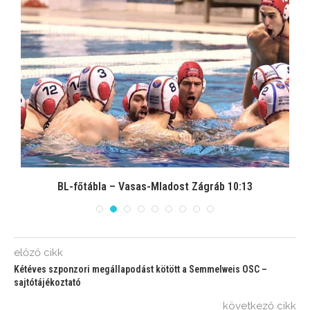
BL-főtábla – Vasas-Mladost Zágráb 10:13
előző cikk
Kétéves szponzori megállapodást kötött a Semmelweis OSC –
sajtótájékoztató
következő cikk