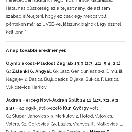
nehezebben tudtunk megbirkózni a sok kiállítással.
Hatalmas büszkeség ez a teljesítmény, de azt sem
szabad elfelejteni, hogy ez csak egy meccs volt,
pénteken már az UVSE-vel játszunk bajnokit, így észnél
kell lenni.“
A nap további eredményei:
Olympiakosz-Mladost Zágráb 13:9 (2:3, 4:1, 5:4, 2:1)
G.:
Zalánki 6, Angyal,
Gkillasz, Geniduniasz 2-2, Dimu, ill.
Nagajev 2, Basics, Buljubasics, Biljaka, Bukics, F. Lazics,
Vukicsevics, Harkov
Jadran Herceg Novi-Jadran Split 14:11 (4:3, 3:2, 5:2,
2:4)
– az egyik játékvezető
Kun György
volt.
G.: Stupar, Janovics 3-3, Merkulov 2, Holod, Vujovics,
Valera, Sz. Gojkovics, Gy. Lazics, Vranyes, ill. Matkovics, L.