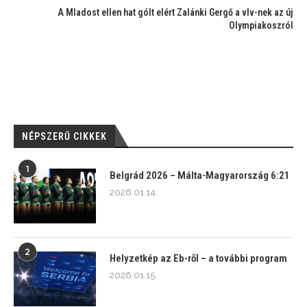
A Mladost ellen hat gólt elért Zalánki Gergő a vlv-nek az új
Olympiakoszról
NÉPSZERŰ CIKKEK
1
Belgrád 2026 – Málta-Magyarország 6:21
2026.01.14.
2
Helyzetkép az Eb-ről – a további program
2026.01.15.