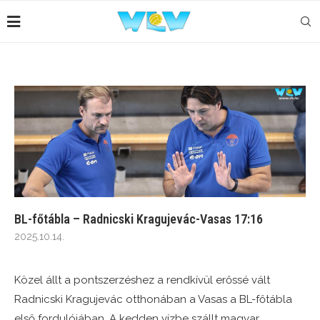
BL-főtábla – Radnicski Kragujevác-Vasas 17:16
2025.10.14.
Közel állt a pontszerzéshez a rendkívül erőssé vált
Radnicski Kragujevác otthonában a Vasas a BL-főtábla
első fordulójában. A kedden vízbe szállt magyar