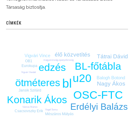
Társaság biztosítja.
CÍMKÉK
élő közvetítés
Vigvári Vince
Tátrai Dávid
magyarország-spanyolország
OB1
BL-főtábla
edzés
Eurokupa
Vigvári Vendel
u20
Balogh Botond
bl
ötméteres
Nagy Ákos
Jansik Szilárd
OSC-FTC
Konarik Ákos
Erdélyi Balázs
Vámos Márton
Vogel Soma
Csacsovszky Erik
Mészáros Mátyás