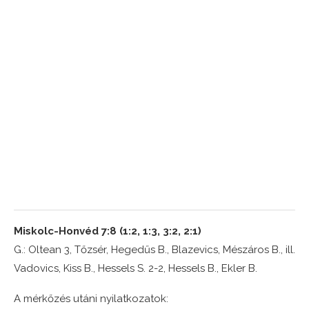
Miskolc-Honvéd 7:8 (1:2, 1:3, 3:2, 2:1)
G.: Oltean 3, Tőzsér, Hegedűs B., Blazevics, Mészáros B., ill.
Vadovics, Kiss B., Hessels S. 2-2, Hessels B., Ekler B.
A mérkőzés utáni nyilatkozatok: