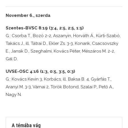
November 6., szerda
Szentes-BVSC 8:19 (3:4, 2:5, 2:5, 1:5)
G.: Csorba T., Bozó 2-2, Aszanyin, Horváth Á., Kürti-Szabó,
Takács J., ill. Tátrai D., Ekler Zs. 3-3, Konarik, Csacsovszky
E., Jansik D., Szeghalmi, Kovács Péter, Mészáros M. 2-2,
Gál D.
UVSE-OSC 4:16 (1:3, 0:5, 3:5, 0:3)
G.: Kovács Kevin 3, Korbács, ill. Baksa B. 4, Gyárfás T.,
Aranyi M. 3-3, Várnai 2, Török Botond, Szalai P., Pető A.,
Nagy N.
A témába vág