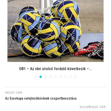
OB1 – Az idei utolsó forduló következik –...
előző cikk
Az Eurokupa selejtezőkörének csoportbeosztása
következő cikk