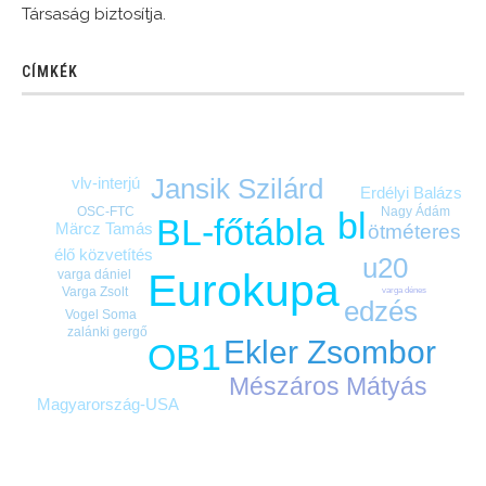
Társaság biztosítja.
CÍMKÉK
Jansik Szilárd
vlv-interjú
Erdélyi Balázs
Nagy Ádám
OSC-FTC
bl
BL-főtábla
Märcz Tamás
ötméteres
élő közvetítés
u20
Eurokupa
varga dániel
Varga Zsolt
varga dénes
edzés
Vogel Soma
zalánki gergő
Ekler Zsombor
OB1
Mészáros Mátyás
Magyarország-USA