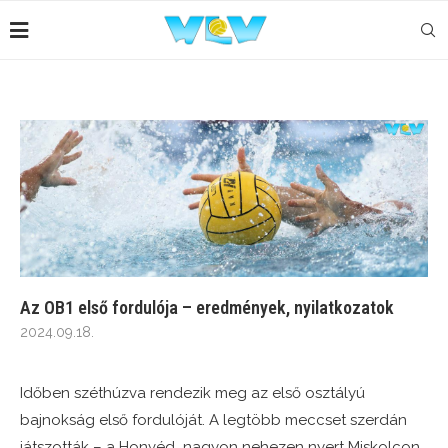
Az OB1 első fordulója – eredmények, nyilatkozatok
2024.09.18.
Időben széthúzva rendezik meg az első osztályú
bajnokság első fordulóját. A legtöbb meccset szerdán
játszották – a Honvéd nagyon nehezen nyert Miskolcon.