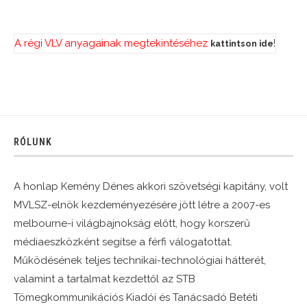
A régi VLV anyagainak megtekintéséhez
!
kattintson ide
RÓLUNK
A honlap Kemény Dénes akkori szövetségi kapitány, volt
MVLSZ-elnök kezdeményezésére jött létre a 2007-es
melbourne-i világbajnokság előtt, hogy korszerű
médiaeszközként segítse a férfi válogatottat.
Működésének teljes technikai-technológiai hátterét,
valamint a tartalmat kezdettől az STB
Tömegkommunikációs Kiadói és Tanácsadó Betéti