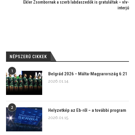
Ekler Zsombornak a szerb labdaszedők is gratuláltak – vlv-
interjú
NÉPSZERŰ CIKKEK
1
Belgrád 2026 – Málta-Magyarország 6:21
2026.01.14.
2
Helyzetkép az Eb-ről – a további program
2026.01.15.