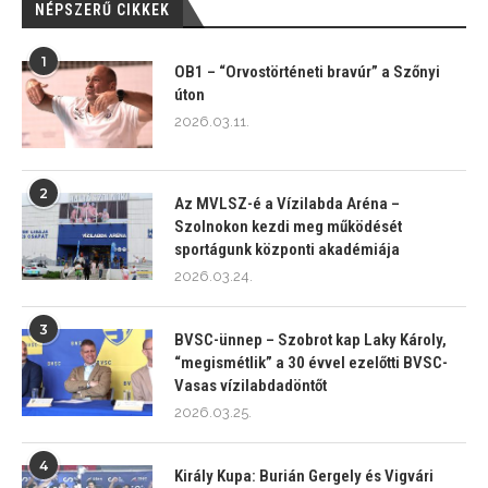
NÉPSZERŰ CIKKEK
1
OB1 – “Orvostörténeti bravúr” a Szőnyi
úton
2026.03.11.
2
Az MVLSZ-é a Vízilabda Aréna –
Szolnokon kezdi meg működését
sportágunk központi akadémiája
2026.03.24.
3
BVSC-ünnep – Szobrot kap Laky Károly,
“megismétlik” a 30 évvel ezelőtti BVSC-
Vasas vízilabdadöntőt
2026.03.25.
4
Király Kupa: Burián Gergely és Vigvári