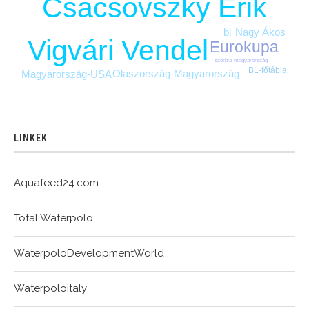
Csacsovszky Erik
bl
Nagy Ákos
Vigvári Vendel
Eurokupa
szerbia-magyarország
BL-főtábla
Olaszország-Magyarország
Magyarország-USA
LINKEK
Aquafeed24.com
Total Waterpolo
WaterpoloDevelopmentWorld
Waterpoloitaly