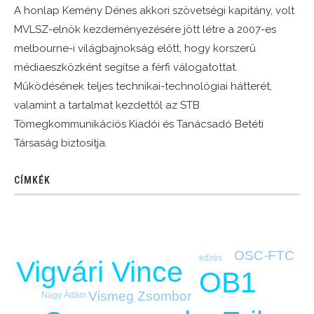
A honlap Kemény Dénes akkori szövetségi kapitány, volt
MVLSZ-elnök kezdeményezésére jött létre a 2007-es
melbourne-i világbajnokság előtt, hogy korszerű
médiaeszközként segítse a férfi válogatottat.
Működésének teljes technikai-technológiai hátterét,
valamint a tartalmat kezdettől az STB
Tömegkommunikációs Kiadói és Tanácsadó Betéti
Társaság biztosítja.
CÍMKÉK
OSC-FTC
edzés
Vigvári Vince
OB1
Vismeg Zsombor
Nagy Ádám