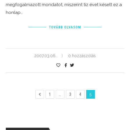
megfogalmazott mondatot, miszerint tíz évet késett ez a
honlap…
TOVÁBB OLVASOM
2007.03.06.
0 hozzászólás
1
…
3
4
5