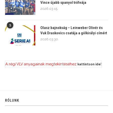
Vince újabb spanyol trófeája
2026.03.15.
5
Olasz bajnokság – Leinweber Olivér és
Vuk Draskovics csatája a gólkirályi címért
2026.03.30.
A régi VLV anyagainak megtekintéséhez
!
kattintson ide
RÓLUNK