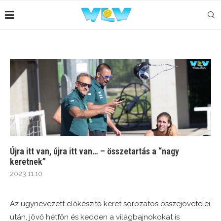
Újra itt van, újra itt van… – összetartás a “nagy
keretnek”
2023.11.10.
Az úgynevezett előkészítő keret sorozatos összejövetelei
után, jövő hétfőn és kedden a világbajnokokat is