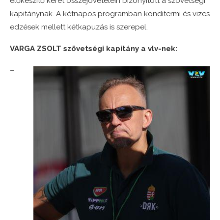
előkészítő keret összejövetelein bizonyított a szövetségi
kapitánynak. A kétnapos programban konditermi és vizes
edzések mellett kétkapuzás is szerepel.
VARGA ZSOLT szövetségi kapitány a vlv-nek:
–