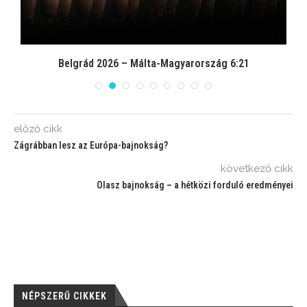
Belgrád 2026 – Málta-Magyarország 6:21
előző cikk
Zágrábban lesz az Európa-bajnokság?
következő cikk
Olasz bajnokság – a hétközi forduló eredményei
NÉPSZERŰ CIKKEK