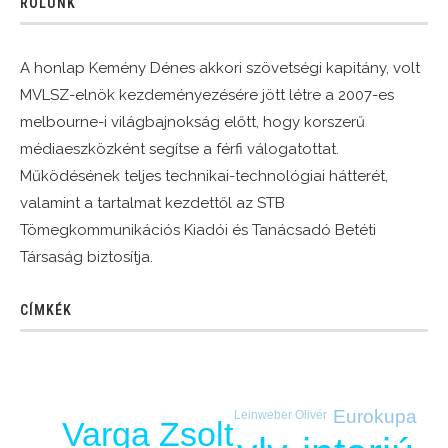
RÓLUNK
A honlap Kemény Dénes akkori szövetségi kapitány, volt
MVLSZ-elnök kezdeményezésére jött létre a 2007-es
melbourne-i világbajnokság előtt, hogy korszerű
médiaeszközként segítse a férfi válogatottat.
Működésének teljes technikai-technológiai hátterét,
valamint a tartalmat kezdettől az STB
Tömegkommunikációs Kiadói és Tanácsadó Betéti
Társaság biztosítja.
CÍMKÉK
Eurokupa
Leinweber Olivér
Varga Zsolt