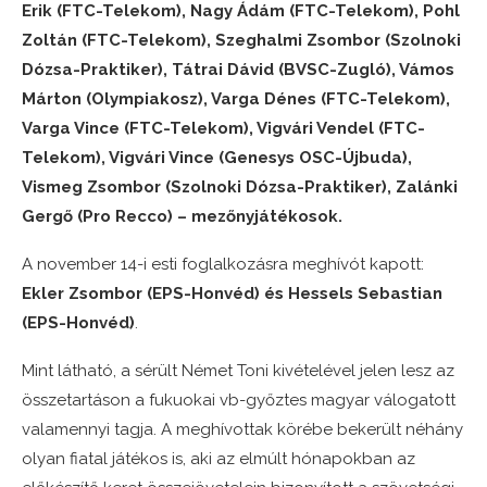
Erik (FTC-Telekom), Nagy Ádám (FTC-Telekom), Pohl
Zoltán (FTC-Telekom), Szeghalmi Zsombor (Szolnoki
Dózsa-Praktiker), Tátrai Dávid (BVSC-Zugló), Vámos
Márton (Olympiakosz), Varga Dénes (FTC-Telekom),
Varga Vince (FTC-Telekom), Vigvári Vendel (FTC-
Telekom), Vigvári Vince (Genesys OSC-Újbuda),
Vismeg Zsombor (Szolnoki Dózsa-Praktiker), Zalánki
Gergő (Pro Recco) – mezőnyjátékosok.
A november 14-i esti foglalkozásra meghívót kapott:
Ekler Zsombor (EPS-Honvéd) és Hessels Sebastian
(EPS-Honvéd)
.
Mint látható, a sérült Német Toni kivételével jelen lesz az
összetartáson a fukuokai vb-győztes magyar válogatott
valamennyi tagja. A meghívottak körébe bekerült néhány
olyan fiatal játékos is, aki az elmúlt hónapokban az