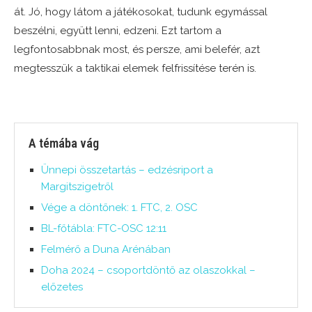
át. Jó, hogy látom a játékosokat, tudunk egymással
beszélni, együtt lenni, edzeni. Ezt tartom a
legfontosabbnak most, és persze, ami belefér, azt
megtesszük a taktikai elemek felfrissítése terén is.
A témába vág
Ünnepi összetartás – edzésriport a
Margitszigetről
Vége a döntőnek: 1. FTC, 2. OSC
BL-főtábla: FTC-OSC 12:11
Felmérő a Duna Arénában
Doha 2024 – csoportdöntő az olaszokkal –
előzetes