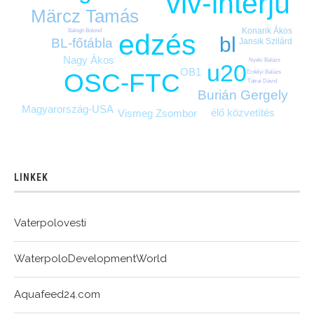
vlv-interjú
Märcz Tamás
Konarik Ákos
Balogh Botond
edzés
bl
BL-főtábla
Jansik Szilárd
Nagy Ákos
Nyéki Balázs
u20
OB1
OSC-FTC
Erdélyi Balázs
Tátrai Dávid
Burián Gergely
Magyarország-USA
élő közvetítés
Vismeg Zsombor
LINKEK
Vaterpolovesti
WaterpoloDevelopmentWorld
Aquafeed24.com