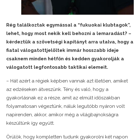
Rég találkoztak egymással a “fukuokai klubtagok”,
lehet, hogy most nekik kell behozni a lemaradást? –
kérdeztük a szövetségi kapitányt arra utalva, hogy a
fiatal válogatottjelöltek immár hosszabb ideje
csaknem minden hétfőn és kedden gyakorolják a
válogatott legfontosabb taktikai elemeit.
– Hát azért a régiek képben vannak azt illetően, amiket
az edzéseken átveszünk. Tény és való, hogy a
gyakorlásnak ez a része, amit az elmúlt időszakban
folyamatosan végeztünk, náluk legutóbb nyáron volt
napirenden, akkor, amikor még a világbajnokságra
készültünk így együtt.
Örülök, hogy kompletten tudunk gyakorolni két napon