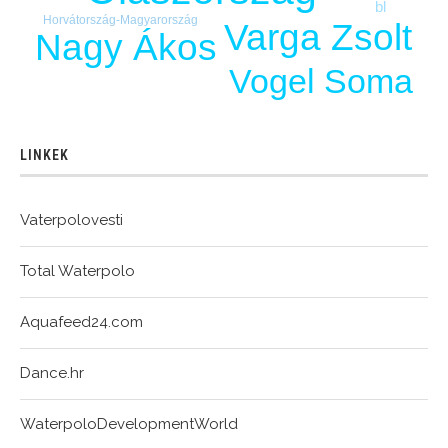
bl
Horvátország-Magyarország
Varga Zsolt
Nagy Ákos
Vogel Soma
LINKEK
Vaterpolovesti
Total Waterpolo
Aquafeed24.com
Dance.hr
WaterpoloDevelopmentWorld