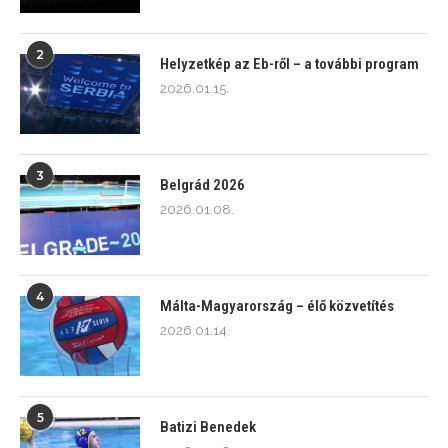
2
Helyzetkép az Eb-ről – a további program
2026.01.15.
3
Belgrád 2026
2026.01.08.
4
Málta-Magyarország – élő közvetítés
2026.01.14.
5
Batizi Benedek