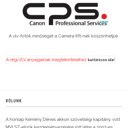
A vlv-fotók minőségét a Camera Kft-nek köszönhetjük.
A régi VLV anyagainak megtekintéséhez
!
kattintson ide
RÓLUNK
A honlap Kemény Dénes akkori szövetségi kapitány, volt
MVLSZ-elnök kezdeményezésére jött létre a 2007-es