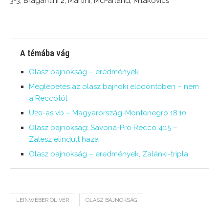
3-3, Bragantini 2, Martini, McFarland, Milakovics
A témába vág
Olasz bajnokság – eredmények
Meglepetés az olasz bajnoki elődöntőben – nem
a Reccótól
U20-as vb – Magyarország-Montenegró 18:10
Olasz bajnokság: Savona-Pro Recco 4:15 –
Zalesz elindult haza
Olasz bajnokság – eredmények, Zalánki-tripla
LEINWEBER OLIVÉR
OLASZ BAJNOKSÁG