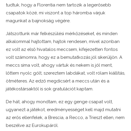
tudtuk, hogy a Florentia nem tartozik a legerősebb
csapatok közé, mi viszont a top háromba várjuk
magunkat a bajnokság végére.
Játszottunk már felkészülési mérkőzéseket, és minden
alkalommal hajtottam, hajtok rendesen, mivel azonban
ez volt az első hivatalos meccsem, kifejezetten fontos
volt számomra, hogy ez a bemutatkozás jól sikerüljön. A
meccs sima volt, ahogy vártuk és nekem is jól ment,
lőttem nyolc gólt, szereztem labdákat, volt rólam kiállítás,
ötméteres. Az edző megdicsért a meccs után és a
játékostársaktól is sok gratulációt kaptam.
De hát, ahogy mondtam, ez egy genge csapat volt,
ugyanezt a játékot, eredményességet kell majd mutatni
az erős ellenfelek, a Brescia, a Recco, a Trieszt ellen, nem
beszélve az Eurokupáról.