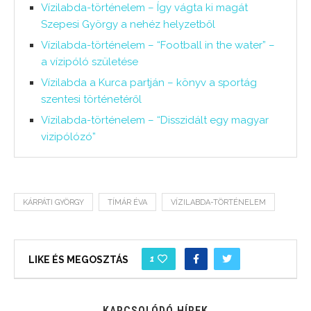
Vízilabda-történelem – Így vágta ki magát
Szepesi György a nehéz helyzetből
Vízilabda-történelem – “Football in the water” –
a vízipóló születése
Vízilabda a Kurca partján – könyv a sportág
szentesi történetéről
Vízilabda-történelem – “Disszidált egy magyar
vizipólózó”
KÁRPÁTI GYÖRGY
TÍMÁR ÉVA
VÍZILABDA-TÖRTÉNELEM
1
LIKE ÉS MEGOSZTÁS
KAPCSOLÓDÓ HÍREK