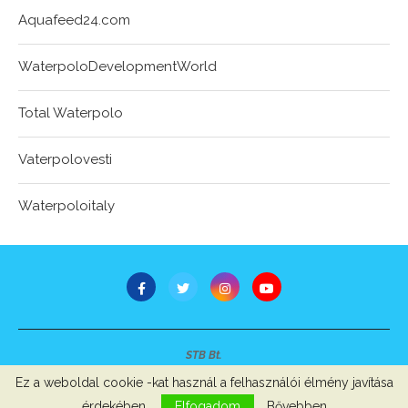
Aquafeed24.com
WaterpoloDevelopmentWorld
Total Waterpolo
Vaterpolovesti
Waterpoloitaly
STB Bt.
Minden jog fenntartva © 2007-2022
Ez a weboldal cookie -kat használ a felhasználói élmény javítása
Szerzői jogok, adatvédelem
-
Impresszum
érdekében.
Elfogadom
Bővebben