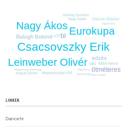
Vismeg Zsombor
Vámos Márton
Nagy Ádám
Nagy Ákos
Vigvári Vince
Eurokupa
bl
u20
Balogh Botond
Csacsovszky Erik
edzés
Leinweber Olivér
Bátori Bence
OB1
ötméteres
Magyarország-Olaszország
Vogel Soma
Magyarország-USA
Angyal Dániel
Burián Gergely
Märcz Tamás
LINKEK
Dance.hr