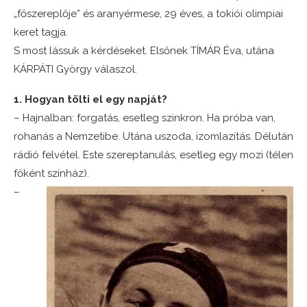
„
fő
szereplője”
és
aranyérmese,
29
éves,
a
tokiói
olimpiai
keret
tagja.
S
most
lássuk
a
kérdéseket.
Elsőnek
TÍMÁR
Éva,
utána
KÁRPÁTI
György
válaszol.
1. Hogyan tölti el egy napját?
– Hajnalban: forgatás, esetleg szinkron. Ha próba van,
rohanás a Nemzetibe. Utána uszoda, izomlazítás. Délután
rádió felvétel. Este szereptanulás, esetleg egy mozi (télen
főként színház).
–