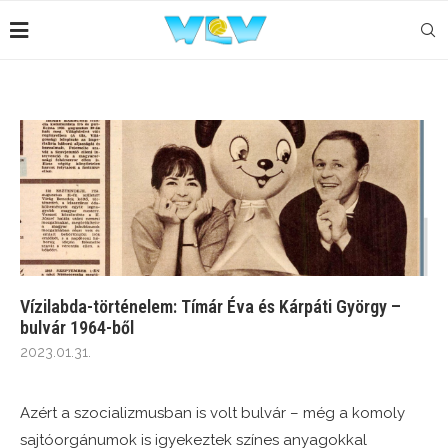
Vízilabda-történelem: Tímár Éva és Kárpáti György –
bulvár 1964-ből
2023.01.31.
Azért a szocializmusban is volt bulvár – még a komoly
sajtóorgánumok is igyekeztek színes anyagokkal