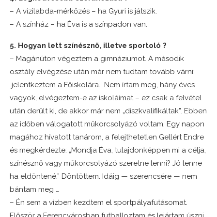
– A
vízilabda
-mérkőzés – ha Gyuri is játszik.
– A színház – ha Éva is a színpadon van.
5. Hogyan lett színésznő, illetve sportoló ?
– Magánúton végeztem a gimnáziumot. A második
osztály elvégzése után már nem tudtam tovább várni:
jelentkeztem a Főiskolára. Nem írtam meg, hány éves
vagyok, elvégeztem-e az iskoláimat – ez csak a felvétel
után derült ki, de akkor már nem „diszkvalifikáltak”. Ebben
az időben válogatott műkorcsolyázó voltam. Egy napon
magához hívatott tanárom, a felejthetetlen Gellért Endre
és megkérdezte: „Mondja Éva, tulajdonképpen mi a célja,
színésznő vagy műkorcsolyázó szeretne lenni? Jó lenne
ha eldöntené.” Döntöttem. Idáig — szerencsére — nem
bántam meg …
– Én sem a vízben kezdtem el sportpályafutásomat.
Először a Ferencvárosban futballoztam és lejártam úszni