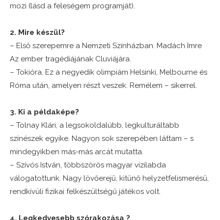
mozi (lásd a feleségem programját).
2. Mire készül?
– Első szerepemre a Nemzeti Színházban. Madách Imre
Az ember tragédiájának Cluviájára.
– Tokióra. Ez a negyedik olimpiám Helsinki, Melbourne és
Róma után, amelyen részt veszek. Remélem – sikerrel.
3. Ki a példaképe?
– Tolnay Klári, a legsokoldalúbb, legkulturáltabb
színészek egyike. Nagyon sok szerepében láttam – s
mindegyikben más-más arcát mutatta.
– Szívós István, többszörös magyar
vízilabda
válogatottunk. Nagy lövőerejű, kitűnő helyzetfelismerésű,
rendkívüli fizikai felkészültségű játékos volt.
4. Legkedvesebb szórakozása ?