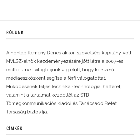
RÓLUNK
A honlap Kemény Dénes akkori szövetségi kapitány, volt
MVLSZ-elnök kezdeményezésére jött létre a 2007-es
melbourne-i világbajnokság előtt, hogy korszerű
médiaeszközként segítse a férfi válogatottat.
Működésének teljes technikai-technológiai hátterét,
valamint a tartalmat kezdettől az STB
Tömegkommunikációs Kiadói és Tanácsadó Betéti
Társaság biztosítja.
CÍMKÉK