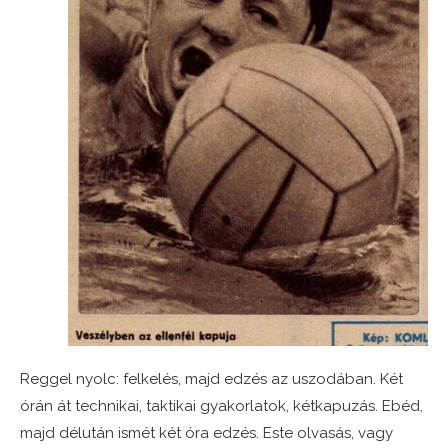
Reggel nyolc: felkelés, majd edzés az uszodában. Két
órán át technikai, taktikai gyakorlatok, kétkapuzás. Ebéd,
majd délután ismét két óra edzés. Este olvasás, vagy