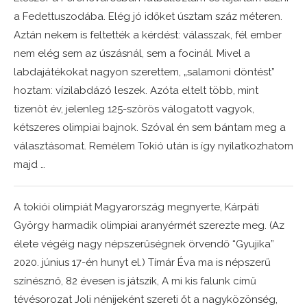
a Fedettuszodába. Elég jó időket úsztam száz méteren.
Aztán nekem is feltették a kérdést: válasszak, fél ember
nem elég sem az úszásnál, sem a focinál. Mivel a
labdajátékokat nagyon szerettem, „salamoni döntést”
hoztam: vízilabdázó leszek. Azóta eltelt több, mint
tizenöt év, jelenleg 125-szörös válogatott vagyok,
kétszeres olimpiai bajnok. Szóval én sem bántam meg a
választásomat. Remélem Tokió után is így nyilatkozhatom
majd …
A tokiói olimpiát Magyarország megnyerte, Kárpáti
György harmadik olimpiai aranyérmét szerezte meg. (Az
élete végéig nagy népszerűségnek örvendő “Gyujika”
2020. június 17-én hunyt el.) Tímár Éva ma is népszerű
színésznő, 82 évesen is játszik, A mi kis falunk című
tévésorozat Joli nénijeként szereti őt a nagyközönség,