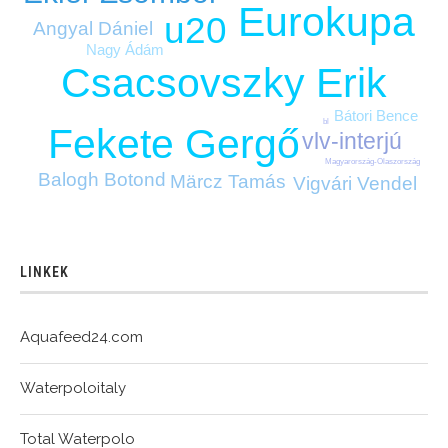
Eurokupa
u20
Angyal Dániel
Nagy Ádám
Csacsovszky Erik
Bátori Bence
bl
Fekete Gergő
vlv-interjú
Magyarország-Olaszország
Balogh Botond
Märcz Tamás
Vigvári Vendel
LINKEK
Aquafeed24.com
Waterpoloitaly
Total Waterpolo