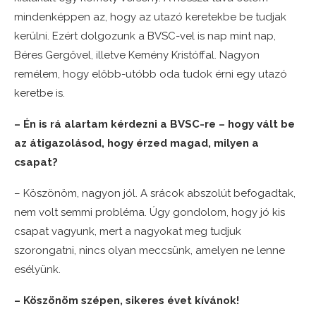
mindenképpen az, hogy az utazó keretekbe be tudjak
kerülni. Ezért dolgozunk a BVSC-vel is nap mint nap,
Béres Gergővel, illetve Kemény Kristóffal. Nagyon
remélem, hogy előbb-utóbb oda tudok érni egy utazó
keretbe is.
– Én is rá alartam kérdezni a BVSC-re – hogy vált be
az átigazolásod, hogy érzed magad, milyen a
csapat?
– Köszönöm, nagyon jól. A srácok abszolút befogadtak,
nem volt semmi probléma. Úgy gondolom, hogy jó kis
csapat vagyunk, mert a nagyokat meg tudjuk
szorongatni, nincs olyan meccsünk, amelyen ne lenne
esélyünk.
– Köszönöm szépen, sikeres évet kívánok!