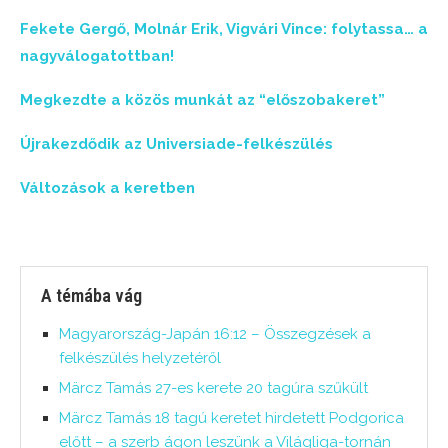
Fekete Gergő, Molnár Erik, Vigvári Vince: folytassa… a
nagyválogatottban!
Megkezdte a közös munkát az “előszobakeret”
Újrakezdődik az Universiade-felkészülés
Változások a keretben
A témába vág
Magyarország-Japán 16:12 – Összegzések a
felkészülés helyzetéről
Märcz Tamás 27-es kerete 20 tagúra szűkült
Märcz Tamás 18 tagú keretet hirdetett Podgorica
előtt – a szerb ágon leszünk a Világliga-tornán