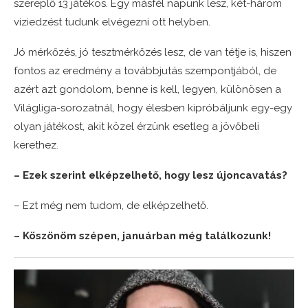
szereplő 13 játékos. Egy másfél napunk lesz, két-három
viziedzést tudunk elvégezni ott helyben.
Jó mérkőzés, jó tesztmérkőzés lesz, de van tétje is, hiszen
fontos az eredmény a továbbjutás szempontjából, de
azért azt gondolom, benne is kell, legyen, különösen a
Világliga-sorozatnál, hogy élesben kipróbáljunk egy-egy
olyan játékost, akit közel érzünk esetleg a jövőbeli
kerethez.
– Ezek szerint elképzelhető, hogy lesz újoncavatás?
– Ezt még nem tudom, de elképzelhető.
– Köszönöm szépen, januárban még találkozunk!