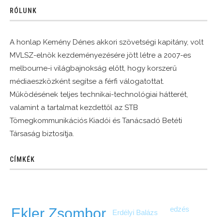
RÓLUNK
A honlap Kemény Dénes akkori szövetségi kapitány, volt
MVLSZ-elnök kezdeményezésére jött létre a 2007-es
melbourne-i világbajnokság előtt, hogy korszerű
médiaeszközként segítse a férfi válogatottat.
Működésének teljes technikai-technológiai hátterét,
valamint a tartalmat kezdettől az STB
Tömegkommunikációs Kiadói és Tanácsadó Betéti
Társaság biztosítja.
CÍMKÉK
edzés
Ekler Zsombor
Erdélyi Balázs