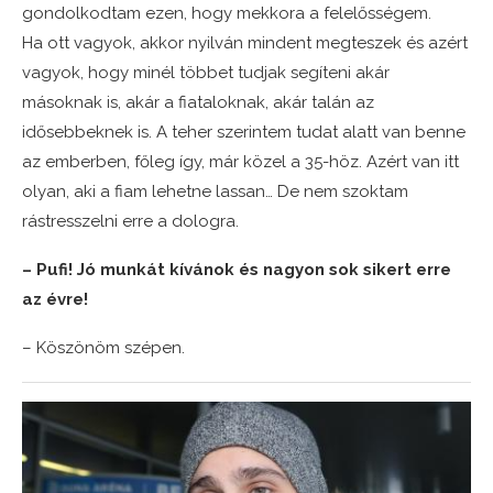
gondolkodtam ezen, hogy mekkora a felelősségem.
Ha ott vagyok, akkor nyilván mindent megteszek és azért
vagyok, hogy minél többet tudjak segíteni akár
másoknak is, akár a fiataloknak, akár talán az
idősebbeknek is. A teher szerintem tudat alatt van benne
az emberben, főleg így, már közel a 35-höz. Azért van itt
olyan, aki a fiam lehetne lassan… De nem szoktam
rástresszelni erre a dologra.
– Pufi! Jó munkát kívánok és nagyon sok sikert erre
az évre!
– Köszönöm szépen.