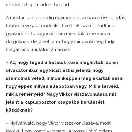
mindenki hajt, mindent belead.
A mostani edzés pedig úgymond a szokásos összetartás,
többé-kevésbé mindenki itt volt, aki számít. Tudtunk
gyakorolni. Túlságosan nem mentünk a mélyére a
dolgoknak, de jó volt arra, hogy mindenki meg tudja
magát kicsit mutatni Tamásnak.
– Az, hogy téged a fiatalok közé meghívtak, az én
olvasatomban egy kicsit azt is jelenti, hogy
számolnak veled, mindenképpen meg akarták nézni,
hogy éppen milyen állapotban vagy. Mik a terveid,
mik a reményeid? Nagy Viktor visszavonulása mit
jelent a kapusposzton csapatba kerülésért
küzdőknek?
– Nyilvánvaló, hogy Viktor visszavonulásával most
kialakult egy komoly verseny. A hosszú távú célom