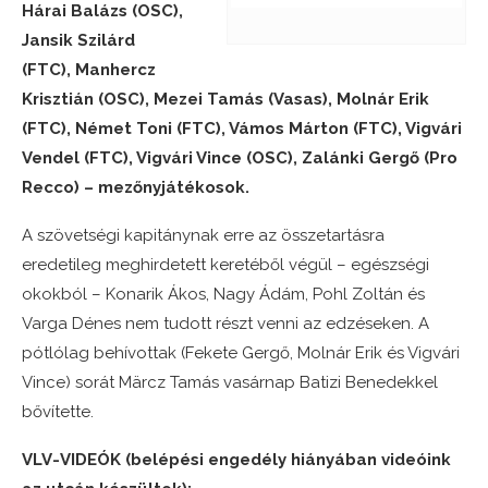
Hárai Balázs (OSC),
Jansik Szilárd
(FTC), Manhercz
Krisztián (OSC), Mezei Tamás (Vasas), Molnár Erik
(FTC), Német Toni (FTC), Vámos Márton (FTC), Vigvári
Vendel (FTC), Vigvári Vince (OSC), Zalánki Gergő (Pro
Recco) – mezőnyjátékosok.
A szövetségi kapitánynak erre az összetartásra
eredetileg meghirdetett keretéből végül – egészségi
okokból – Konarik Ákos, Nagy Ádám, Pohl Zoltán és
Varga Dénes nem tudott részt venni az edzéseken. A
pótlólag behívottak (Fekete Gergő, Molnár Erik és Vigvári
Vince) sorát Märcz Tamás vasárnap Batizi Benedekkel
bővítette.
VLV-VIDEÓK (belépési engedély hiányában videóink