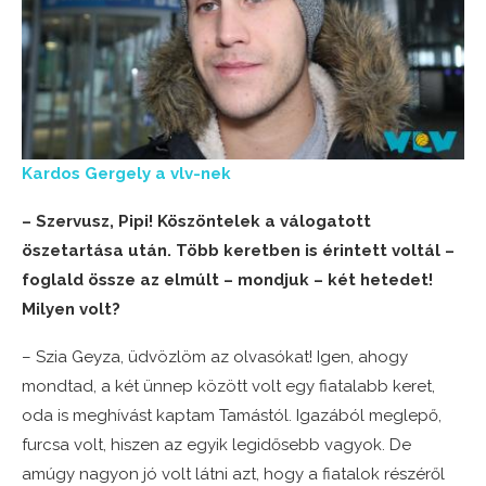
Kardos Gergely a vlv-nek
– Szervusz, Pipi! Köszöntelek a válogatott
öszetartása után. Több keretben is érintett voltál –
foglald össze az elmúlt – mondjuk – két hetedet!
Milyen volt?
– Szia Geyza, üdvözlöm az olvasókat! Igen, ahogy
mondtad, a két ünnep között volt egy fiatalabb keret,
oda is meghívást kaptam Tamástól. Igazából meglepő,
furcsa volt, hiszen az egyik legidősebb vagyok. De
amúgy nagyon jó volt látni azt, hogy a fiatalok részéről