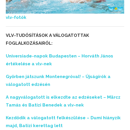
vlv-fotók
VLV-TUDÓSÍTÁSOK A VÁLOGATOTTAK
FOGLALKOZÁSAIRÓL:
Universiade-napok Budapesten – Horváth János
értékelése a vlv-nek
Győrben játszunk Montenegróval! – Újságírók a
válogatott edzésén
A nagyválogatott is elkezdte az edzéseket – Märcz
Tamás és Batizi Benedek a vlv-nek
Kezdődik a válogatott felkészülése – Dumi hiányzik
majd, Batizi kerettag lett