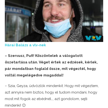
Hárai Balázs a vlv-nek
– Szervusz, Pufi! Köszöntelek a válogatott
öszetartása után. Véget értek az edzések, kérlek,
pár mondatban foglald össze, mit végeztél, hogy
voltál megelégedve magaddal!
– Szia, Geyza, üdvözlök mindenkit. Hogy mit végeztem,
azt annyira nem biztos, hogy el tudom mondani, hogy
most mit fogok az ebédnél…, azt gondolom, sejti
mindenki! 🙂