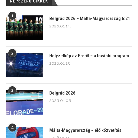
NÉPSZERŰ CIKKEK
1
Belgrád 2026 – Málta-Magyarország 6:21
2026.01.14.
2
Helyzetkép az Eb-ről – a további program
2026.01.15.
3
Belgrád 2026
2026.01.08.
4
Málta-Magyarország – élő közvetítés
2026.01.14.