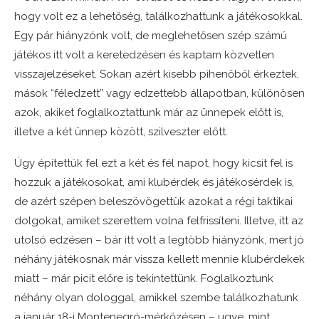
hogy volt ez a lehetőség, találkozhattunk a játékosokkal.
Egy pár hiányzónk volt, de meglehetősen szép számú
játékos itt volt a keretedzésen és kaptam közvetlen
visszajelzéseket. Sokan azért kisebb pihenőből érkeztek,
mások “féledzett” vagy edzettebb állapotban, különösen
azok, akiket foglalkoztattunk már az ünnepek előtt is,
illetve a két ünnep között, szilveszter előtt.
Úgy építettük fel ezt a két és fél napot, hogy kicsit fel is
hozzuk a játékosokat, ami klubérdek és játékosérdek is,
de azért szépen beleszövögettük azokat a régi taktikai
dolgokat, amiket szerettem volna felfrissíteni. Illetve, itt az
utolsó edzésen – bár itt volt a legtöbb hiányzónk, mert jó
néhány játékosnak már vissza kellett mennie klubérdekek
miatt – már picit előre is tekintettünk. Foglalkoztunk
néhány olyan dologgal, amikkel szembe találkozhatunk
a január 18-i Montenegró-mérkőzésen – ugye, mint