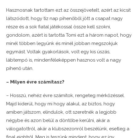
Hasznosnak tartottam ezt az összejövetelt, azért az kicsit
látszódott, hogy tíz nap pihenőből jött a csapat nagy
része és a sok fiatal játékossal össze kell szokni,
gondolom, azért is tartotta Tomi ezt a három napot, hogy
minél többen legyünk és minél jobban megszokjuk
egymást. Voltak gyakorlások, volt egy kis úszás,
lábtempó is, mindenféleképpen hasznos volt a nagy
pihenő után.
– Milyen évre számítasz?
– Hosszú, nehéz évre számítok, rengeteg mérkőzéssel.
Majd kiderül, hogy mi hogy alakul, az biztos, hogy
amiben játszom, elindulok, ott szeretnék a legjobb
négybe és azon belül a döntőbe kerülni, akár a
válogatottról, akár a klubszezonról beszélünk, esetleg a
final eightről. Meg is teszünk mindent, hogy ez így