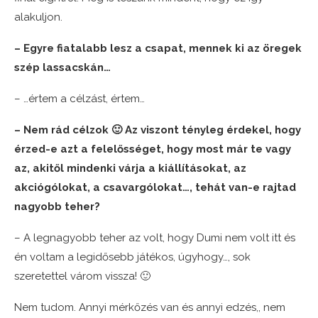
alakuljon.
– Egyre fiatalabb lesz a csapat, mennek ki az öregek
szép lassacskán…
– …értem a célzást, értem…
– Nem rád célzok 🙂 Az viszont tényleg érdekel, hogy
érzed-e azt a felelősséget, hogy most már te vagy
az, akitől mindenki várja a kiállításokat, az
akciógólokat, a csavargólokat…, tehát van-e rajtad
nagyobb teher?
– A legnagyobb teher az volt, hogy Dumi nem volt itt és
én voltam a legidősebb játékos, úgyhogy…, sok
szeretettel várom vissza! 🙂
Nem tudom. Annyi mérkőzés van és annyi edzés,, nem