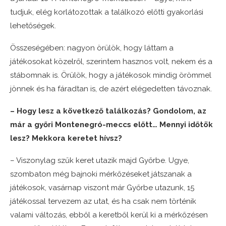
tudjuk, elég korlátozottak a találkozó előtti gyakorlási
lehetőségek.
Összeségében: nagyon örülök, hogy láttam a
játékosokat közelről, szerintem hasznos volt, nekem és a
stábomnak is. Örülök, hogy a játékosok mindig örömmel
jönnek és ha fáradtan is, de azért elégedetten távoznak.
– Hogy lesz a következő találkozás? Gondolom, az
már a győri Montenegró-meccs előtt… Mennyi időtök
lesz? Mekkora keretet hívsz?
– Viszonylag szűk keret utazik majd Győrbe. Ugye,
szombaton még bajnoki mérkőzéseket játszanak a
játékosok, vasárnap viszont már Győrbe utazunk, 15
játékossal tervezem az utat, és ha csak nem történik
valami változás, ebből a keretből kerül ki a mérkőzésen