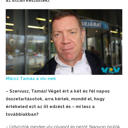
az utcán készültek):
Märcz Tamás a vlv-nek
– Szervusz, Tamás! Véget ért a két és fél napos
összetartásotok, arra kérlek, mondd el, hogy
értékeled ezt az öt edzést és – mi lesz a
továbbiakban?
– Üdvözlök minden vlv-olvasót és nézőt. Nagyon örülök,