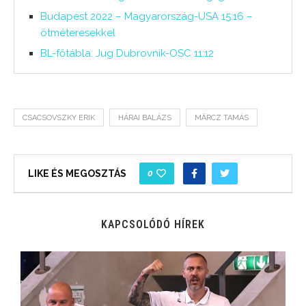
Budapest 2022 – Magyarország-USA 15:16 –
ötméteresekkel
BL-főtábla: Jug Dubrovnik-OSC 11:12
CSACSOVSZKY ERIK
HÁRAI BALÁZS
MÄRCZ TAMÁS
0
LIKE ÉS MEGOSZTÁS
KAPCSOLÓDÓ HÍREK