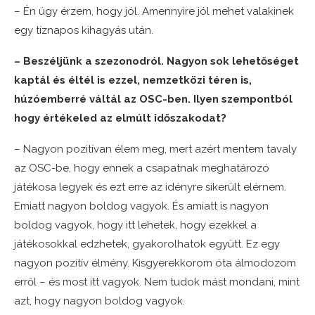
– Én úgy érzem, hogy jól. Amennyire jól mehet valakinek
egy tíznapos kihagyás után.
– Beszéljünk a szezonodról. Nagyon sok lehetőséget
kaptál és éltél is ezzel, nemzetközi téren is,
húzóemberré váltál az OSC-ben. Ilyen szempontból
hogy értékeled az elmúlt időszakodat?
– Nagyon pozitívan élem meg, mert azért mentem tavaly
az OSC-be, hogy ennek a csapatnak meghatározó
játékosa legyek és ezt erre az idényre sikerült elérnem.
Emiatt nagyon boldog vagyok. És amiatt is nagyon
boldog vagyok, hogy itt lehetek, hogy ezekkel a
játékosokkal edzhetek, gyakorolhatok együtt. Ez egy
nagyon pozitív élmény. Kisgyerekkorom óta álmodozom
erről – és most itt vagyok. Nem tudok mást mondani, mint
azt, hogy nagyon boldog vagyok.