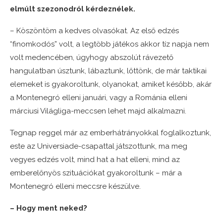
elmúlt szezonodról kérdeznélek.
– Köszöntöm a kedves olvasókat. Az első edzés
“finomkodós” volt, a legtöbb játékos akkor tíz napja nem
volt medencében, úgyhogy abszolút rávezető
hangulatban úsztunk, lábaztunk, lőttönk, de már taktikai
elemeket is gyakoroltunk, olyanokat, amiket később, akár
a Montenegró elleni januári, vagy a Románia elleni
márciusi Világliga-meccsen lehet majd alkalmazni.
Tegnap reggel már az emberhátrányokkal foglalkoztunk,
este az Universiade-csapattal játszottunk, ma meg
vegyes edzés volt, mind hat a hat elleni, mind az
emberelőnyös szituációkat gyakoroltunk – már a
Montenegró elleni meccsre készülve.
– Hogy ment neked?