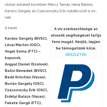
utolsó edzését követően Märcz Tamás, Hárai Balázs,
Kardos Gergely és Csacsovszky Erik nyilatkozott a vlv-
nek:
A keret:
A vlv szerkesztősége az
olvasók segítségével tartja
Kardos Gergely (BVSC),
fenn magát. Kérjük, lépjen
Lévai Márton (OSC),
be támogatóink közé.
Vogel Soma (FTC) –
RÉSZLETEK
kapusok,
Angyal Dániel (Szolnok),
Batizi Benedek (BVSC),
Bedő Krisztián (Vasas),
Burián Gergely (OSC),
Csacsovszky Erik (OSC),
Erdélyi Balázs (Vasas),
Fekete Gergő (FTC),