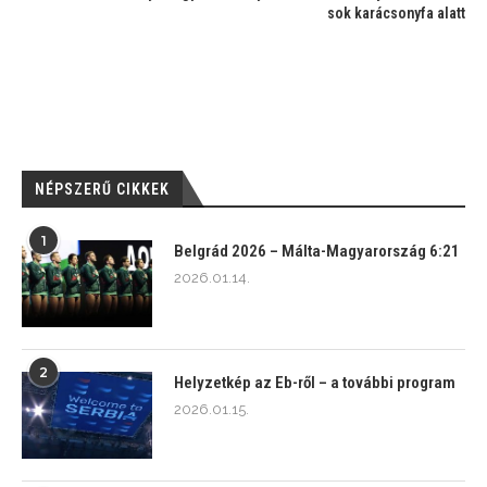
sok karácsonyfa alatt
NÉPSZERŰ CIKKEK
1
Belgrád 2026 – Málta-Magyarország 6:21
2026.01.14.
2
Helyzetkép az Eb-ről – a további program
2026.01.15.