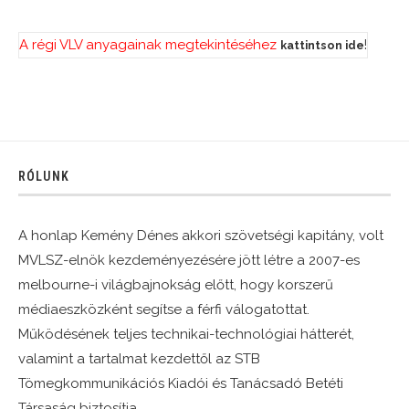
A régi VLV anyagainak megtekintéséhez
!
kattintson ide
RÓLUNK
A honlap Kemény Dénes akkori szövetségi kapitány, volt
MVLSZ-elnök kezdeményezésére jött létre a 2007-es
melbourne-i világbajnokság előtt, hogy korszerű
médiaeszközként segítse a férfi válogatottat.
Működésének teljes technikai-technológiai hátterét,
valamint a tartalmat kezdettől az STB
Tömegkommunikációs Kiadói és Tanácsadó Betéti
Társaság biztosítja.