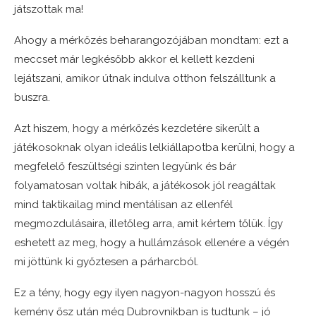
játszottak ma!
Ahogy a mérkőzés beharangozójában mondtam: ezt a
meccset már legkésőbb akkor el kellett kezdeni
lejátszani, amikor útnak indulva otthon felszálltunk a
buszra.
​Azt hiszem, hogy a mérkőzés kezdetére sikerült a
játékosoknak olyan ideális lelkiállapotba kerülni, hogy a
megfelelő feszültségi szinten legyünk és bár
folyamatosan voltak hibák, a játékosok jól reagáltak
mind taktikailag mind mentálisan az ellenfél
megmozdulásaira, illetőleg arra, amit kértem tőlük. Így
eshetett az meg, hogy a hullámzások ellenére a végén
mi jöttünk ki győztesen a párharcból.
Ez a tény, hogy egy ilyen nagyon-nagyon hosszú és
kemény ősz után még Dubrovnikban is tudtunk – jó