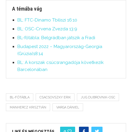
A témába vág
BL: FTC-Dinamo Tbiliszi 16:10
BL: OSC-Crvena Zvezda 13:9
BL-főtábla: Belgrádban játszik a Fradi
Budapest 2022 – Magyarország-Georgia
(Grúzia)18:14
BL: A korszak csúcsrangadója következik
Barcelonában
BL-FŐTÁBLA
CSACSOVSZKY ERIK
JUG DUBROVNIK-OSC
MANHERCZ KRISZTIÁN
VARGA DÁNIEL
0
LIKE ÉS MEGOSZTÁS