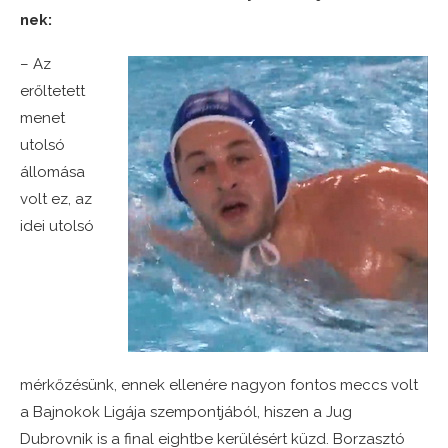
nek:
– Az
erőltetett
menet
utolsó
állomása
volt ez, az
idei utolsó
mérkőzésünk, ennek ellenére nagyon fontos meccs volt
a Bajnokok Ligája szempontjából, hiszen a Jug
Dubrovnik is a final eightbe kerülésért küzd. Borzasztó