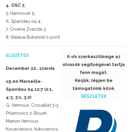
4. OSC 7,
5. Hannover 5,
6. Spandau 04 4,
7. Crvena Zvezda 3,
8. Steaua Bukarest 0 pont
ELŐZETES
A vlv szerkesztősége az
olvasók segítségével tartja
December 22., szerda
fenn magát.
Kérjük, lépjen be
19.00 Marseille-
támogatóink közé.
Spandau 04 12:7 (2:1,
RÉSZLETEK
4:3, 3:1, 3:2)
G.: Vernoux, Crousillat 3-3,
Prlainovics 2, Bouet,
Marion Vernoux,
Kovacsevics, Vukicsevics,