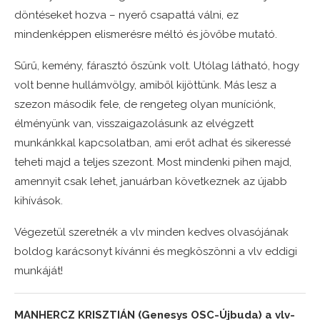
döntéseket hozva – nyerő csapattá válni, ez
mindenképpen elismerésre méltó és jövőbe mutató.
Sűrű, kemény, fárasztó őszünk volt. Utólag látható, hogy
volt benne hullámvölgy, amiből kijöttünk. Más lesz a
szezon második fele, de rengeteg olyan muníciónk,
élményünk van, visszaigazolásunk az elvégzett
munkánkkal kapcsolatban, ami erőt adhat és sikeressé
teheti majd a teljes szezont. Most mindenki pihen majd,
amennyit csak lehet, januárban következnek az újabb
kihívások.
Végezetül szeretnék a vlv minden kedves olvasójának
boldog karácsonyt kívánni és megköszönni a vlv eddigi
munkáját!
MANHERCZ KRISZTIÁN (Genesys OSC-Újbuda) a vlv-