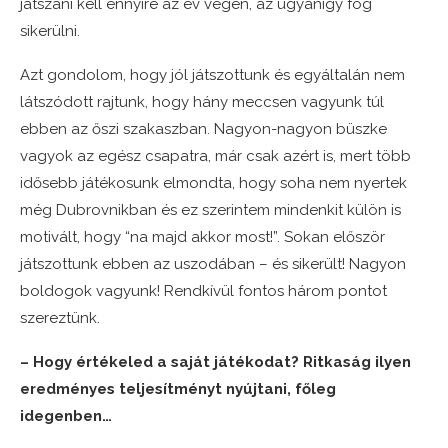
játszani kell ennyire az év végén, az ugyanígy fog
sikerülni.
Azt gondolom, hogy jól játszottunk és egyáltalán nem
látszódott rajtunk, hogy hány meccsen vagyunk túl
ebben az őszi szakaszban. Nagyon-nagyon büszke
vagyok az egész csapatra, már csak azért is, mert több
idősebb játékosunk elmondta, hogy soha nem nyertek
még Dubrovnikban és ez szerintem mindenkit külön is
motivált, hogy “na majd akkor most!”. Sokan először
játszottunk ebben az uszodában – és sikerült! Nagyon
boldogok vagyunk! Rendkívül fontos három pontot
szereztünk.
– Hogy értékeled a saját játékodat? Ritkaság ilyen
eredményes teljesítményt nyújtani, főleg
idegenben…