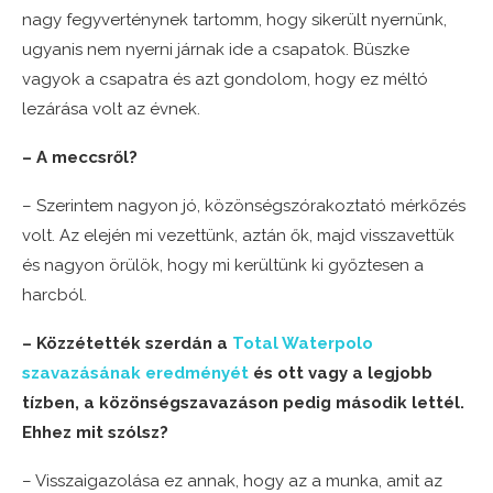
nagy fegyverténynek tartomm, hogy sikerült nyernünk,
ugyanis nem nyerni járnak ide a csapatok. Büszke
vagyok a csapatra és azt gondolom, hogy ez méltó
lezárása volt az évnek.
– A meccsről?
– Szerintem nagyon jó, közönségszórakoztató mérkőzés
volt. Az elején mi vezettünk, aztán ők, majd visszavettük
és nagyon örülök, hogy mi kerültünk ki győztesen a
harcból.
– Közzétették szerdán a
Total Waterpolo
szavazásának eredményét
és ott vagy a legjobb
tízben, a közönségszavazáson pedig második lettél.
Ehhez mit szólsz?
– Visszaigazolása ez annak, hogy az a munka, amit az