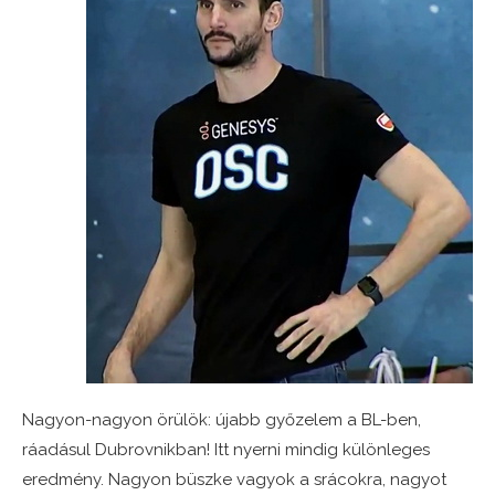
Nagyon-nagyon örülök: újabb győzelem a BL-ben,
ráadásul Dubrovnikban! Itt nyerni mindig különleges
eredmény. Nagyon büszke vagyok a srácokra, nagyot