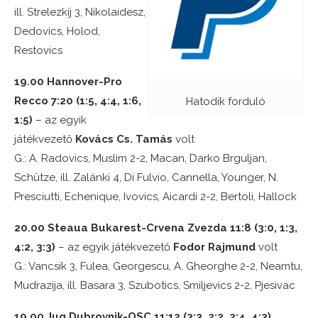
ill. Strelezkíj 3, Nikolaidesz,
Dedovics, Holod,
Restovics
19.00 Hannover-Pro
Recco 7:20 (1:5, 4:4, 1:6,
Hatodik forduló
1:5)
– az egyik
játékvezető
Kovács Cs. Tamás
volt
G.: A. Radovics, Muslim 2-2, Macan, Darko Brguljan,
Schütze, ill. Zalánki 4, Di Fulvio, Cannella, Younger, N.
Presciutti, Echenique, Ivovics, Aicardi 2-2, Bertoli, Hallock
20.00 Steaua Bukarest-Crvena Zvezda 11:8 (3:0, 1:3,
4:2, 3:3)
– az egyik játékvezető
Fodor Rajmund
volt
G.: Vancsik 3, Fulea, Georgescu, A. Gheorghe 2-2, Neamtu,
Mudrazija, ill. Basara 3, Szubotics, Smiljevics 2-2, Pjesivac
19.00 Jug Dubrovnik-OSC 11:12 (3:3, 2:2, 2:4, 4:3)