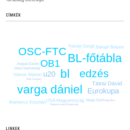
CÍMKÉK
Fekete Gergő
Balogh Botond
OSC-FTC
BL-főtábla
OB1
Angyal Dániel
olasz bajnokság
bl
edzés
u20
Vámos Márton
Ekler Zsombor
Tátrai Dávid
varga dániel
Eurokupa
USA-Magyarország
Varga Zsolt
Nagy Ákos
Manhercz Krisztián
Magyarország-Görögország
LINKEK