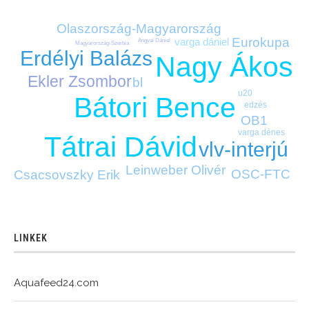
Olaszország-Magyarország
Eurokupa
varga dániel
Angyal Dániel
Magyarország-Szerbia
Erdélyi Balázs
Nagy Ákos
Ekler Zsombor
bl
u20
Bátori Bence
edzés
OB1
varga dénes
Tátrai Dávid
vlv-interjú
Leinweber Olivér
OSC-FTC
Csacsovszky Erik
LINKEK
Aquafeed24.com