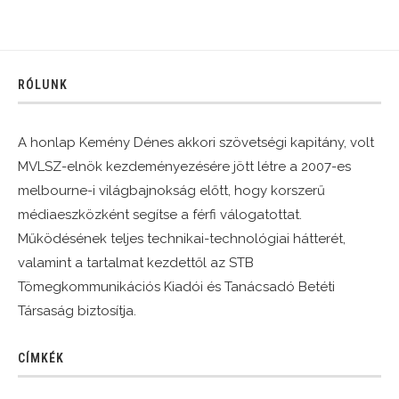
RÓLUNK
A honlap Kemény Dénes akkori szövetségi kapitány, volt
MVLSZ-elnök kezdeményezésére jött létre a 2007-es
melbourne-i világbajnokság előtt, hogy korszerű
médiaeszközként segítse a férfi válogatottat.
Működésének teljes technikai-technológiai hátterét,
valamint a tartalmat kezdettől az STB
Tömegkommunikációs Kiadói és Tanácsadó Betéti
Társaság biztosítja.
CÍMKÉK