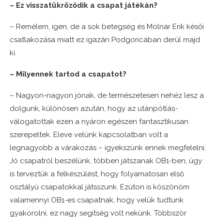
– Ez visszatükröződik a csapat játékán?
– Remélem, igen, de a sok betegség és Molnár Erik késői
csatlakozása miatt ez igazán Podgoricában derül majd
ki.
– Milyennek tartod a csapatot?
– Nagyon-nagyon jónak, de természetesen nehéz lesz a
dolgunk, különösen azután, hogy az utánpótlás-
válogatottak ezen a nyáron egészen fantasztikusan
szerepeltek. Eleve velünk kapcsolatban volt a
legnagyobb a várakozás – igyekszünk ennek megfelelni.
Jó csapatról beszélünk, többen játszanak OB1-ben, úgy
is terveztük a felkészülést, hogy folyamatosan első
osztályú csapatokkal játsszunk. Ezúton is köszönöm
valamennyi OB1-es csapatnak, hogy velük tudtunk
gyakorolni, ez nagy segítség volt nekünk. Többször