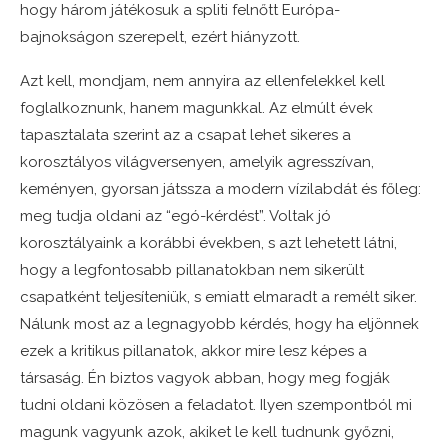
hogy három játékosuk a spliti felnőtt Európa-
bajnokságon szerepelt, ezért hiányzott.
Azt kell, mondjam, nem annyira az ellenfelekkel kell
foglalkoznunk, hanem magunkkal. Az elmúlt évek
tapasztalata szerint az a csapat lehet sikeres a
korosztályos világversenyen, amelyik agresszívan,
keményen, gyorsan játssza a modern vízilabdát és főleg:
meg tudja oldani az “egó-kérdést”. Voltak jó
korosztályaink a korábbi években, s azt lehetett látni,
hogy a legfontosabb pillanatokban nem sikerült
csapatként teljesíteniük, s emiatt elmaradt a remélt siker.
Nálunk most az a legnagyobb kérdés, hogy ha eljönnek
ezek a kritikus pillanatok, akkor mire lesz képes a
társaság. Én biztos vagyok abban, hogy meg fogják
tudni oldani közösen a feladatot. Ilyen szempontból mi
magunk vagyunk azok, akiket le kell tudnunk győzni,