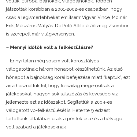
voltak, Európa-bajnokok, világbajnokok. Többen
játszottak korábban a 2001-2002-es csapatban, hogy
csak a legismertebbeket említsem: Vigvári Vince, Molnár
Erik, Mészáros Mátyás. De Pető Attila és Vismeg Zsombor
is szerepelt már világversenyen.
– Mennyi időtök volt a felkészülésre?
– Ennyi talán még sosem volt korosztályos
válogatottnak: három hónapot készülhettünk. Az első
hónapot a bajnokság korai befejezése miatt “kaptuk”, ezt
arra használtuk fel, hogy fizikailag megerősítsük a
játékosokat, nagyon sok súlyzózás és kevesebb víz
jellemezte ezt az időszakot. Segítettük a 2004-es
válogatott vb-felkészülését is. Hetente 9 edzést
tartottunk, általában csak a péntek este és a hétvége
volt szabad a játékosoknak