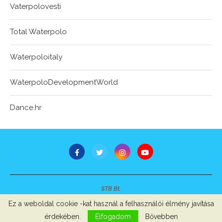
Vaterpolovesti
Total Waterpolo
Waterpoloitaly
WaterpoloDevelopmentWorld
Dance.hr
STB Bt.
Minden jog fenntartva © 2007-2022
Ez a weboldal cookie -kat használ a felhasználói élmény javítása
Szerzői jogok, adatvédelem
-
Impresszum
érdekében.
Elfogadom
Bővebben