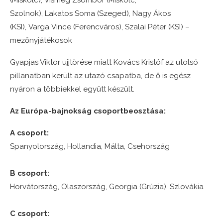
(Miskolc), Vismeg Zsombor (Miskolc,
Szolnok), Lakatos Soma (Szeged), Nagy Ákos
(KSI), Varga Vince (Ferencváros), Szalai Péter (KSI) –
mezőnyjátékosok
Gyapjas Viktor ujjtörése miatt Kovács Kristóf az utolsó
pillanatban került az utazó csapatba, de ő is egész
nyáron a többiekkel együtt készült.
Az Európa-bajnokság csoportbeosztása:
A csoport:
Spanyolország, Hollandia, Málta, Csehország
B csoport:
Horvátország, Olaszország, Georgia (Grúzia), Szlovákia
C csoport: