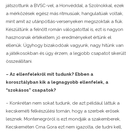
játszottunk a BVSC-vel, a Honvéddal, a Szolnokkal, ezek
a mérkőzések egész más ritmusúak, hangulatúak voltak,
mint amit az utánpótlás-versenyeken megszoktak a fiúk.
Készültünk a felnőtt román válogatottal is, ezt is nagyon
hasznosnak értékeltem, jó eredményeket értünk el
ellenük. Úgyhogy bizakodóak vagyunk, nagy hitünk van
a játékosokban és úgy érzem, a legjobb csapatot sikerült
összeállítani.
– Az ellenfelekről mit tudunk? Ebben a
korosztályban kik a legnagyobb ellenfelek, a
“szokásos” csapatok?
– Konkrétan nem sokat tudunk, de azt például láttuk a
kecskeméti felkészülési tornán, hogy a szerbek erősek
lesznek. Montenegróról is ezt mondják a szakemberek,
Kecskeméten Crna Gora ezt nem igazolta, de tudni kell,