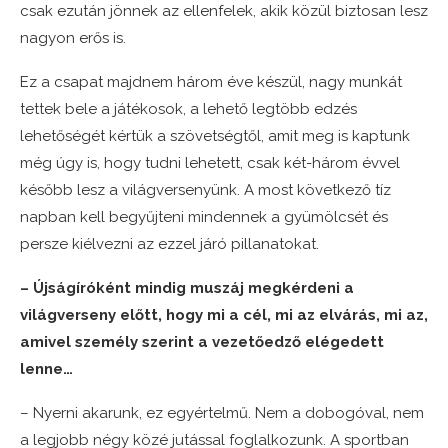
csak ezután jönnek az ellenfelek, akik közül biztosan lesz
nagyon erős is.
Ez a csapat majdnem három éve készül, nagy munkát
tettek bele a játékosok, a lehető legtöbb edzés
lehetőségét kértük a szövetségtől, amit meg is kaptunk
még úgy is, hogy tudni lehetett, csak két-három évvel
később lesz a világversenyünk. A most következő tíz
napban kell begyűjteni mindennek a gyümölcsét és
persze kiélvezni az ezzel járó pillanatokat.
– Újságíróként mindig muszáj megkérdeni a
világverseny előtt, hogy mi a cél, mi az elvárás, mi az,
amivel személy szerint a vezetőedző elégedett
lenne…
– Nyerni akarunk, ez egyértelmű. Nem a dobogóval, nem
a legjobb négy közé jutással foglalkozunk. A sportban