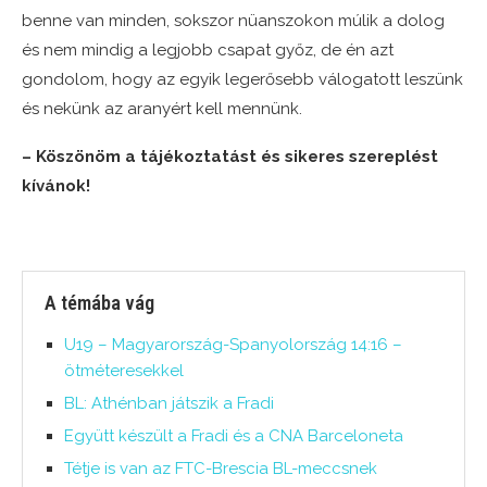
benne van minden, sokszor nüanszokon múlik a dolog
és nem mindig a legjobb csapat győz, de én azt
gondolom, hogy az egyik legerősebb válogatott leszünk
és nekünk az aranyért kell mennünk.
– Köszönöm a tájékoztatást és sikeres szereplést
kívánok!
A témába vág
U19 – Magyarország-Spanyolország 14:16 –
ötméteresekkel
BL: Athénban játszik a Fradi
Együtt készült a Fradi és a CNA Barceloneta
Tétje is van az FTC-Brescia BL-meccsnek