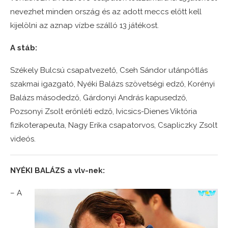
nevezhet minden ország és az adott meccs előtt kell
kijelölni az aznap vízbe szálló 13 játékost.
A stáb:
Székely Bulcsú csapatvezető, Cseh Sándor utánpótlás
szakmai igazgató, Nyéki Balázs szövetségi edző, Korényi
Balázs másodedző, Gárdonyi András kapusedző,
Pozsonyi Zsolt erőnléti edző, Ivicsics-Dienes Viktória
fizikoterapeuta, Nagy Erika csapatorvos, Csapliczky Zsolt
videós.
NYÉKI BALÁZS a vlv-nek:
– A