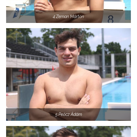
4 Zeman Márton
5 Peőcz Ádám