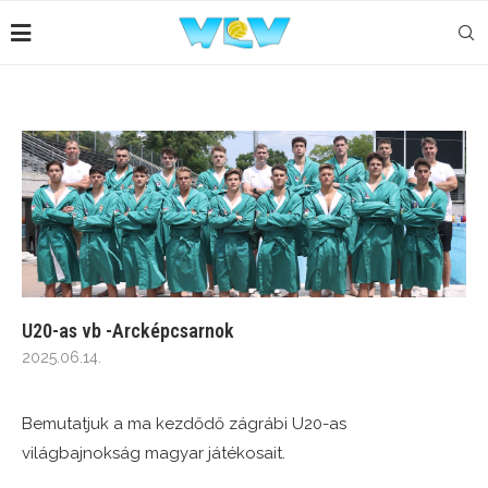
U20-as vb -Arcképcsarnok
2025.06.14.
Bemutatjuk a ma kezdődő zágrábi U20-as
világbajnokság magyar játékosait.