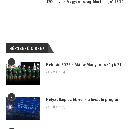
U20-as vb – Magyarország-Montenegró 18:10
NÉPSZERŰ CIKKEK
1
Belgrád 2026 – Málta-Magyarország 6:21
2026.01.14.
2
Helyzetkép az Eb-ről – a további program
2026.01.15.