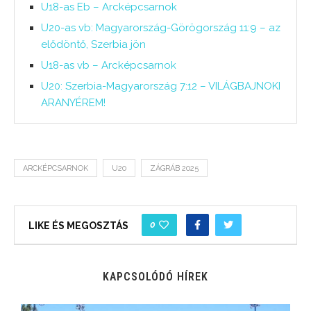
U18-as Eb – Arcképcsarnok
U20-as vb: Magyarország-Görögország 11:9 – az
elődöntő, Szerbia jön
U18-as vb – Arcképcsarnok
U20: Szerbia-Magyarország 7:12 – VILÁGBAJNOKI
ARANYÉREM!
ARCKÉPCSARNOK
U20
ZÁGRÁB 2025
0
LIKE ÉS MEGOSZTÁS
KAPCSOLÓDÓ HÍREK