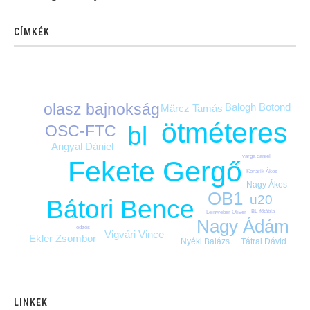
CÍMKÉK
olasz bajnokság
Balogh Botond
Märcz Tamás
ötméteres
bl
OSC-FTC
Angyal Dániel
varga dániel
Fekete Gergő
Konarik Ákos
Nagy Ákos
OB1
u20
Bátori Bence
BL-főtábla
Leinweber Olivér
Nagy Ádám
edzés
Vigvári Vince
Ekler Zsombor
Nyéki Balázs
Tátrai Dávid
LINKEK