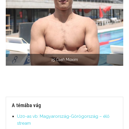
15 Cseh Maxim
A témába vág
U20-as vb: Magyarország-Görögország – élő
stream