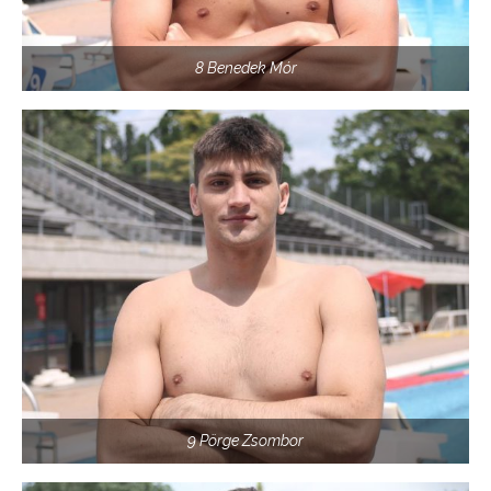
8 Benedek Mór
9 Pörge Zsombor