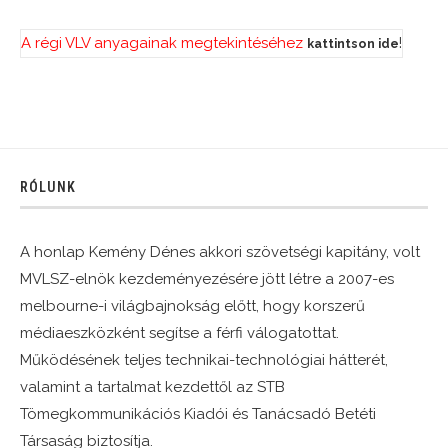
A régi VLV anyagainak megtekintéséhez
!
kattintson ide
RÓLUNK
A honlap Kemény Dénes akkori szövetségi kapitány, volt
MVLSZ-elnök kezdeményezésére jött létre a 2007-es
melbourne-i világbajnokság előtt, hogy korszerű
médiaeszközként segítse a férfi válogatottat.
Működésének teljes technikai-technológiai hátterét,
valamint a tartalmat kezdettől az STB
Tömegkommunikációs Kiadói és Tanácsadó Betéti
Társaság biztosítja.