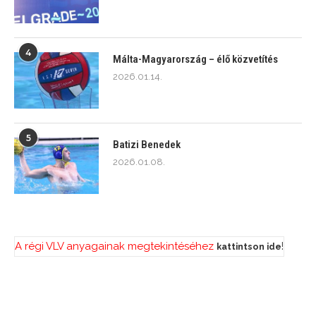
4
Málta-Magyarország – élő közvetítés
2026.01.14.
5
Batizi Benedek
2026.01.08.
A régi VLV anyagainak megtekintéséhez
!
kattintson ide