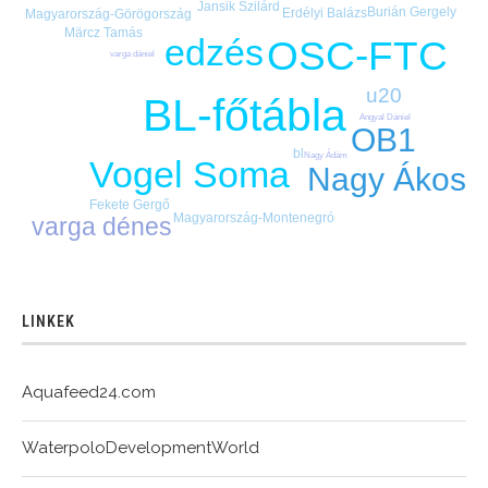
Jansik Szilárd
Burián Gergely
Erdélyi Balázs
Magyarország-Görögország
Märcz Tamás
edzés
OSC-FTC
varga dániel
u20
BL-főtábla
Angyal Dániel
OB1
bl
Nagy Ádám
Vogel Soma
Nagy Ákos
Fekete Gergő
Magyarország-Montenegró
varga dénes
LINKEK
Aquafeed24.com
WaterpoloDevelopmentWorld