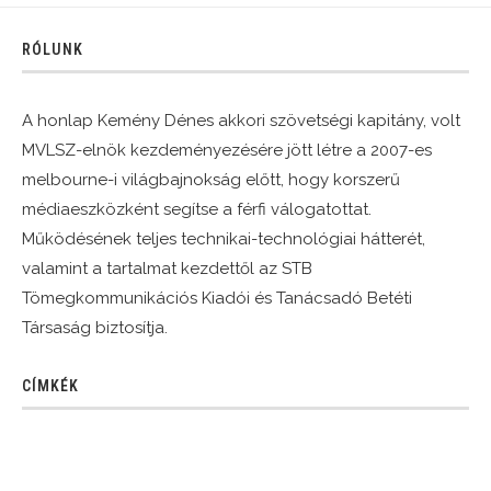
RÓLUNK
A honlap Kemény Dénes akkori szövetségi kapitány, volt
MVLSZ-elnök kezdeményezésére jött létre a 2007-es
melbourne-i világbajnokság előtt, hogy korszerű
médiaeszközként segítse a férfi válogatottat.
Működésének teljes technikai-technológiai hátterét,
valamint a tartalmat kezdettől az STB
Tömegkommunikációs Kiadói és Tanácsadó Betéti
Társaság biztosítja.
CÍMKÉK