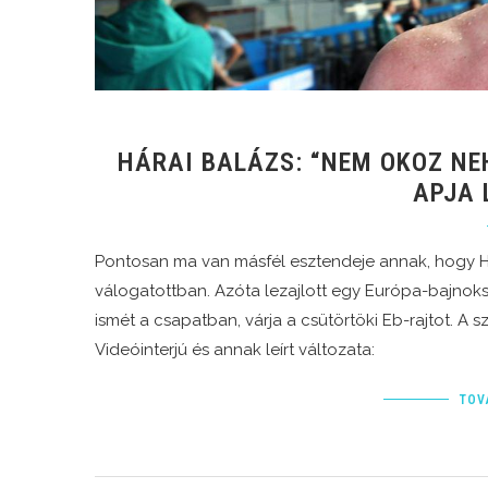
HÁRAI BALÁZS: “NEM OKOZ NE
APJA 
Pontosan ma van másfél esztendeje annak, hogy Há
válogatottban. Azóta lezajlott egy Európa-bajnoks
ismét a csapatban, várja a csütörtöki Eb-rajtot. A s
Videóinterjú és annak leírt változata:
TOV