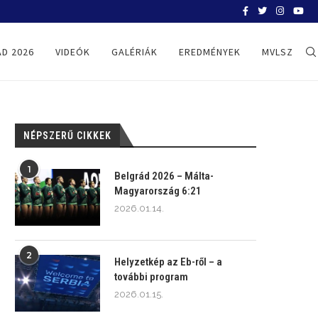
BELGRÁD 2026
D 2026
VIDEÓK
GALÉRIÁK
EREDMÉNYEK
MVLSZ
NÉPSZERŰ CIKKEK
1
Belgrád 2026 – Málta-
Magyarország 6:21
2026.01.14.
2
Helyzetkép az Eb-ről – a
további program
2026.01.15.