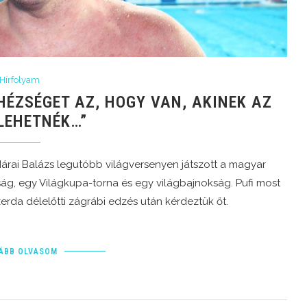
Hírfolyam
HÉZSÉGET AZ, HOGY VAN, AKINEK AZ
LEHETNÉK…”
rai Balázs legutóbb világversenyen játszott a magyar
ág, egy Világkupa-torna és egy világbajnokság. Pufi most
zerda délelőtti zágrábi edzés után kérdeztük őt.
ÁBB OLVASOM