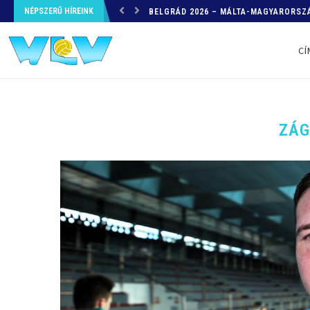
NÉPSZERŰ HÍREINK
HELYZETKÉP AZ EB-RŐL – A TOVÁBBI
CÍ
ZÁG