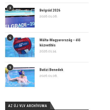
3
Belgrád 2026
2026.01.08.
4
Málta-Magyarország – élő
közvetítés
2026.01.14.
5
Batizi Benedek
2026.01.08.
AZ ÚJ VLV ARCHÍVUMA