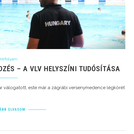
Hírfolyam
DZÉS – A VLV HELYSZÍNI TUDÓSÍTÁSA
r válogatott, este már a zágrábi versenymedence légkörét
ÁBB OLVASOM