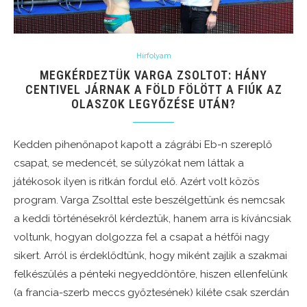
Hírfolyam
MEGKÉRDEZTÜK VARGA ZSOLTOT: HÁNY
CENTIVEL JÁRNAK A FÖLD FÖLÖTT A FIÚK AZ
OLASZOK LEGYŐZÉSE UTÁN?
Kedden pihenőnapot kapott a zágrábi Eb-n szereplő
csapat, se medencét, se súlyzókat nem láttak a
játékosok ilyen is ritkán fordul elő. Azért volt közös
program. Varga Zsolttal este beszélgettünk és nemcsak
a keddi történésekről kérdeztük, hanem arra is kíváncsiak
voltunk, hogyan dolgozza fel a csapat a hétfői nagy
sikert. Arról is érdeklődtünk, hogy miként zajlik a szakmai
felkészülés a pénteki negyeddöntőre, hiszen ellenfelünk
(a francia-szerb meccs győztesének) kiléte csak szerdán