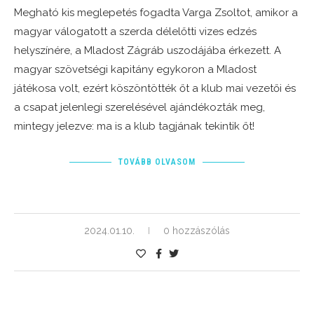
Megható kis meglepetés fogadta Varga Zsoltot, amikor a
magyar válogatott a szerda délelőtti vizes edzés
helyszínére, a Mladost Zágráb uszodájába érkezett. A
magyar szövetségi kapitány egykoron a Mladost
játékosa volt, ezért köszöntötték őt a klub mai vezetői és
a csapat jelenlegi szerelésével ajándékozták meg,
mintegy jelezve: ma is a klub tagjának tekintik őt!
TOVÁBB OLVASOM
2024.01.10.
0 hozzászólás