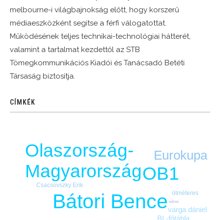
melbourne-i világbajnokság előtt, hogy korszerű
médiaeszközként segítse a férfi válogatottat.
Működésének teljes technikai-technológiai hátterét,
valamint a tartalmat kezdettől az STB
Tömegkommunikációs Kiadói és Tanácsadó Betéti
Társaság biztosítja.
CÍMKÉK
Olaszország-
Eurokupa
Magyarország
OB1
Csacsovszky Erik
ötméteres
Bátori Bence
edzés
varga dániel
BL-főtábla