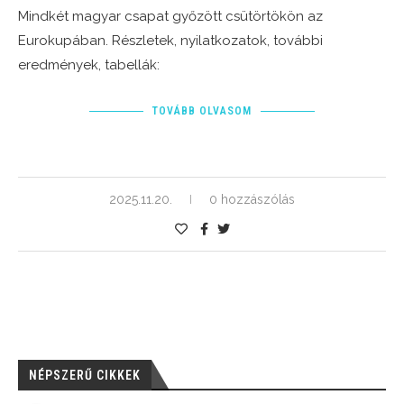
Mindkét magyar csapat győzött csütörtökön az
Eurokupában. Részletek, nyilatkozatok, további
eredmények, tabellák:
TOVÁBB OLVASOM
2025.11.20.
0 hozzászólás
NÉPSZERŰ CIKKEK