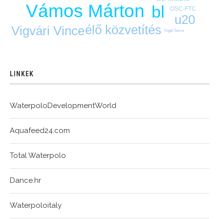
Vámos Márton
bl
OSC-FTC
u20
élő közvetítés
Vigvári Vince
Vogel Soma
LINKEK
WaterpoloDevelopmentWorld
Aquafeed24.com
Total Waterpolo
Dance.hr
Waterpoloitaly