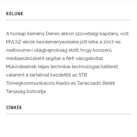
RÓLUNK
A honlap Kemény Dénes akkori szövetségi kapitány, volt
MVLSZ-elnök kezdeményezésére jött létre a 2007-es
melbourne-i világbajnokság előtt, hogy korszerű
médiaeszközként segítse a férfi válogatottat.
Működésének teljes technikai-technológiai hátterét,
valamint a tartalmat kezdettől az STB
Tömegkommunikációs Kiadói és Tanácsadó Betéti
Társaság biztosítja.
CÍMKÉK