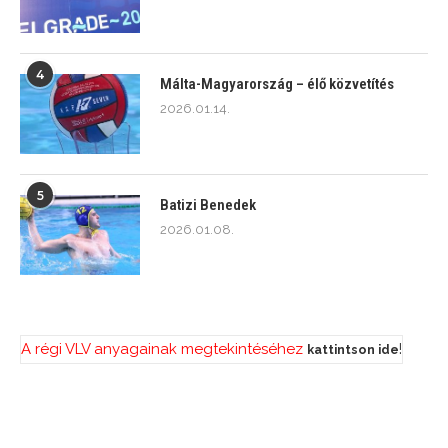
4
Málta-Magyarország – élő közvetítés
2026.01.14.
5
Batizi Benedek
2026.01.08.
A régi VLV anyagainak megtekintéséhez
!
kattintson ide