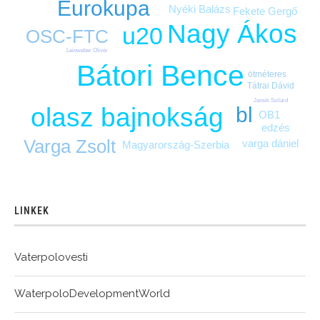
Eurokupa
Nyéki Balázs
Fekete Gergő
Nagy Ákos
u20
OSC-FTC
Leinweber Olivér
Bátori Bence
ötméteres
Tátrai Dávid
Jansik Szilárd
bl
olasz bajnokság
OB1
edzés
Varga Zsolt
varga dániel
Magyarország-Szerbia
LINKEK
Vaterpolovesti
WaterpoloDevelopmentWorld