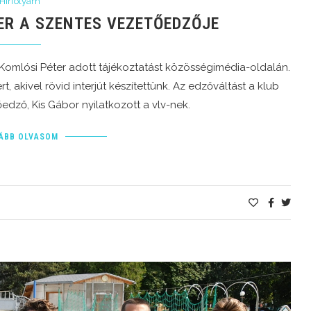
Hírfolyam
ER A SZENTES VEZETŐEDZŐJE
Komlósi Péter adott tájékoztatást közösségimédia-oldalán.
t, akivel rövid interjút készítettünk. Az edzőváltást a klub
őedző, Kis Gábor nyilatkozott a vlv-nek.
ÁBB OLVASOM