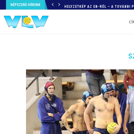
NÉPSZERŰ HÍREINK
HELYZETKÉP AZ EB-RŐL – A TOVÁBBI
CÍ
S