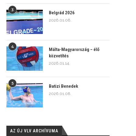
3
Belgrád 2026
2026.01.08.
4
Málta-Magyarország – élő
közvetítés
2026.01.14.
5
Batizi Benedek
2026.01.08.
AZ ÚJ VLV ARCHÍVUMA