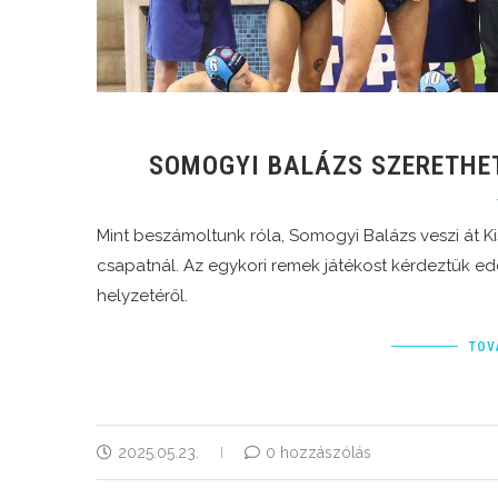
SOMOGYI BALÁZS SZERETHE
Mint beszámoltunk róla, Somogyi Balázs veszi át Ki
csapatnál. Az egykori remek játékost kérdeztük eddig
helyzetéről.
TOV
2025.05.23.
0 hozzászólás