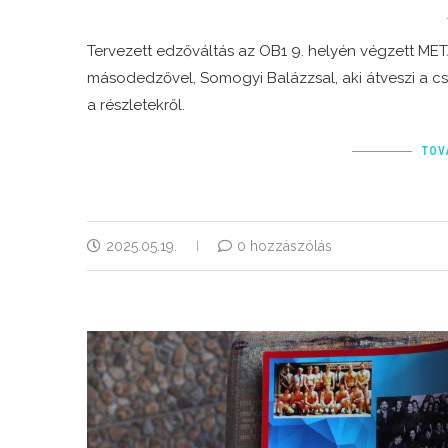
Tervezett edzőváltás az OB1 9. helyén végzett MET
másodedzővel, Somogyi Balázzsal, aki átveszi a csap
a részletekről.
TOV
2025.05.19.
0 hozzászólás