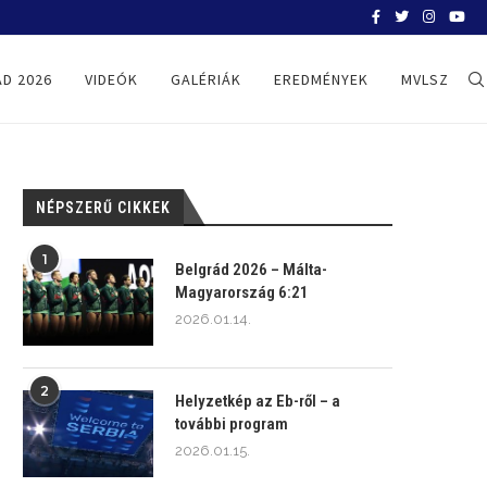
BELGRÁD 2026
D 2026
VIDEÓK
GALÉRIÁK
EREDMÉNYEK
MVLSZ
NÉPSZERŰ CIKKEK
1
Belgrád 2026 – Málta-
Magyarország 6:21
2026.01.14.
2
Helyzetkép az Eb-ről – a
további program
2026.01.15.