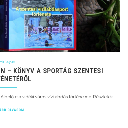
Hírfolyam
ÁN – KÖNYV A SPORTÁG SZENTESI
TÉNETÉRŐL
belőle a vidéki város vízilabdás történelme. Részletek:
ÁBB OLVASOM