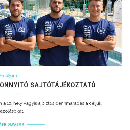
Hírfolyam
EZONNYITÓ SAJTÓTÁJÉKOZTATÓ
 a 10. hely, vagyis a biztos bennmaradás a céljuk.
gazolásokat.
ÁBB OLVASOM