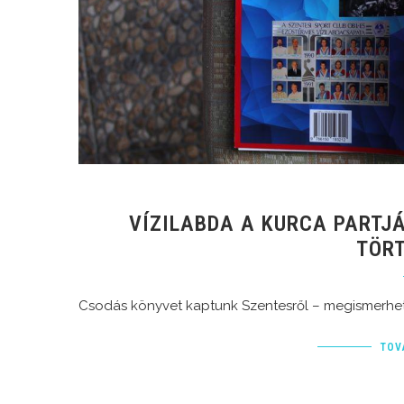
VÍZILABDA A KURCA PARTJ
TÖR
Csodás könyvet kaptunk Szentesről – megismerhető 
TOV