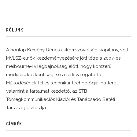
RÓLUNK
A honlap Kemény Dénes akkori szövetségi kapitány, volt
MVLSZ-elnök kezdeményezésére jött létre a 2007-es
melbourne-i világbajnokság előtt, hogy korszerű
médiaeszközként segítse a férfi válogatottat.
Működésének teljes technikai-technológiai hátterét,
valamint a tartalmat kezdettől az STB
Tömegkommunikációs Kiadói és Tanácsadó Betéti
Társaság biztosítja.
CÍMKÉK