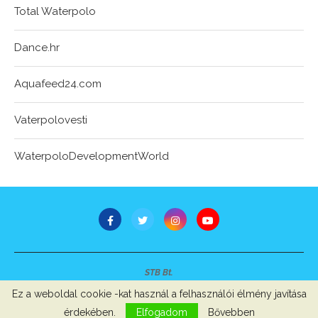
Total Waterpolo
Dance.hr
Aquafeed24.com
Vaterpolovesti
WaterpoloDevelopmentWorld
STB Bt.
Minden jog fenntartva © 2007-2022
Ez a weboldal cookie -kat használ a felhasználói élmény javítása
Szerzői jogok, adatvédelem
-
Impresszum
érdekében.
Elfogadom
Bővebben