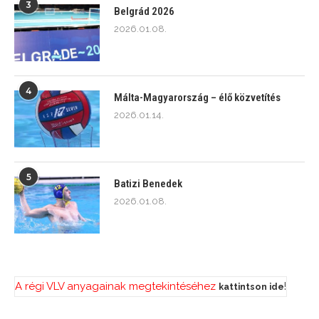
3
Belgrád 2026
2026.01.08.
4
Málta-Magyarország – élő közvetítés
2026.01.14.
5
Batizi Benedek
2026.01.08.
A régi VLV anyagainak megtekintéséhez
!
kattintson ide