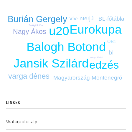
Burián Gergely
vlv-interjú
BL-főtábla
Eurokupa
Erdélyi Balázs
u20
Nagy Ákos
OB1
Balogh Botond
bl
varga dániel
Jansik Szilárd
edzés
varga dénes
Magyarország-Montenegró
LINKEK
Waterpoloitaly