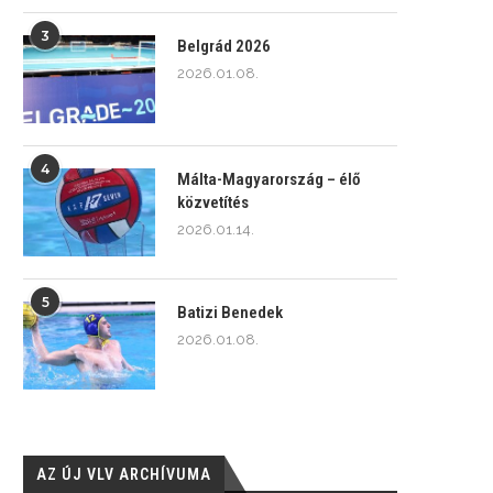
3
Belgrád 2026
2026.01.08.
4
Málta-Magyarország – élő
közvetítés
2026.01.14.
5
Batizi Benedek
2026.01.08.
AZ ÚJ VLV ARCHÍVUMA