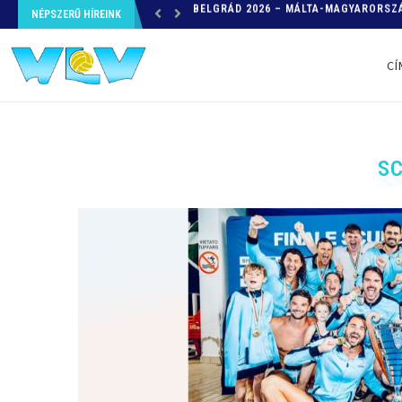
NÉPSZERŰ HÍREINK
HELYZETKÉP AZ EB-RŐL – A TOVÁBBI
CÍ
S