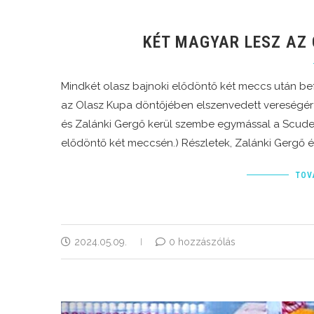
KÉT MAGYAR LESZ AZ
Mindkét olasz bajnoki elődöntő két meccs után be
az Olasz Kupa döntőjében elszenvedett vereségért
és Zalánki Gergő kerül szembe egymással a Scudett
elődöntő két meccsén.) Részletek, Zalánki Gergő és
TOV
2024.05.09.
0 hozzászólás