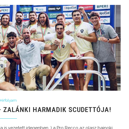
Hírfolyam
– ZALÁNKI HARMADIK SCUDETTÓJA!
-ra is vezetett idegenben…) a Pro Recco az olasz bajnoki