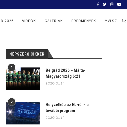
BELGRÁD 2026
D 2026
VIDEÓK
GALÉRIÁK
EREDMÉNYEK
MVLSZ
NÉPSZERŰ CIKKEK
1
Belgrád 2026 – Málta-
Magyarország 6:21
2026.01.14.
2
Helyzetkép az Eb-ről – a
további program
2026.01.15.