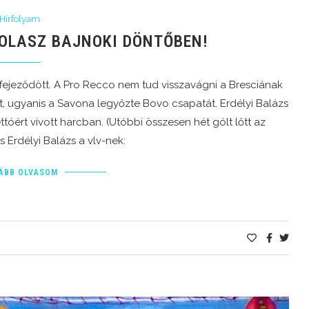
Hírfolyam
 OLASZ BAJNOKI DÖNTŐBEN!
fejeződött. A Pro Recco nem tud visszavágni a Bresciának
, ugyanis a Savona legyőzte Bovo csapatát. Erdélyi Balázs
óért vívott harcban. (Utóbbi összesen hét gólt lőtt az
 Erdélyi Balázs a vlv-nek:
ÁBB OLVASOM