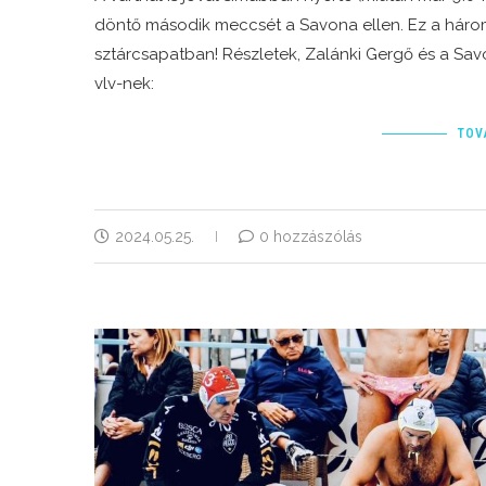
döntő második meccsét a Savona ellen. Ez a három
sztárcsapatban! Részletek, Zalánki Gergő és a Sav
vlv-nek:
TOV
2024.05.25.
0 hozzászólás