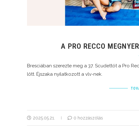
A PRO RECCO MEGNYE
Bresciában szerezte meg a 37. Scudettót a Pro 
lőtt. Éjszaka nyilatkozott a vlv-nek.
TOV
2025.05.21.
0 hozzászólás